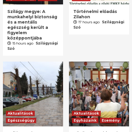
Szilágy megye: A
Történelmi előadás
munkahelyi biztonság
Zilahon
és a mentális
17 hours ago
Szilágysági
egészség került a
Szó
figyelem
középpontjába
15 hours ago
Szilágysági
Szó
Aktualitások
Aktualitások
Egészségügy
Egyházaink
Esemény