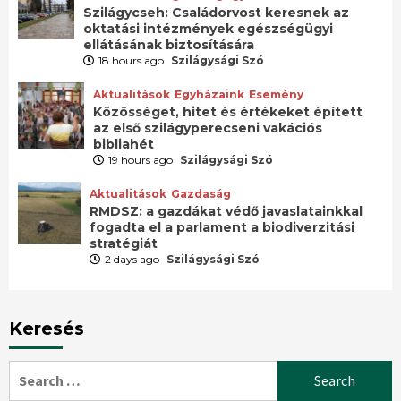
Szilágycseh: Családorvost keresnek az
oktatási intézmények egészségügyi
ellátásának biztosítására
18 hours ago
Szilágysági Szó
Aktualitások
Egyházaink
Esemény
Közösséget, hitet és értékeket épített
az első szilágyperecseni vakációs
bibliahét
19 hours ago
Szilágysági Szó
Aktualitások
Gazdaság
RMDSZ: a gazdákat védő javaslatainkkal
fogadta el a parlament a biodiverzitási
stratégiát
2 days ago
Szilágysági Szó
Keresés
Search
for: