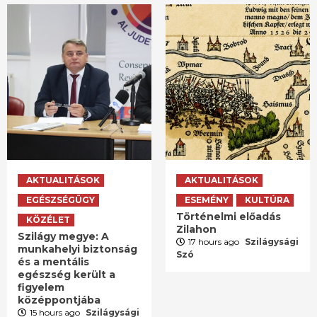
AKTUALITÁSOK
AKTUALITÁSOK
EGÉSZSÉGÜGY
ESEMÉNY
KULTÚRA
Történelmi előadás
KÖZÉLET
Zilahon
Szilágy megye: A
17 hours ago
Szilágysági
munkahelyi biztonság
Szó
és a mentális
egészség került a
figyelem
középpontjába
15 hours ago
Szilágysági