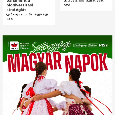
parlament a
3 days ago
Szilágysági
biodiverzitási
Szó
stratégiát
2 days ago
Szilágysági
Szó