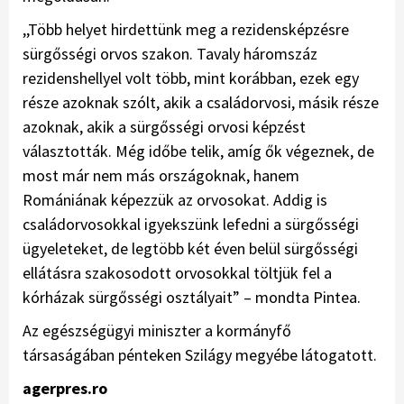
,,Több helyet hirdettünk meg a rezidensképzésre
sürgősségi orvos szakon. Tavaly háromszáz
rezidenshellyel volt több, mint korábban, ezek egy
része azoknak szólt, akik a családorvosi, másik része
azoknak, akik a sürgősségi orvosi képzést
választották. Még időbe telik, amíg ők végeznek, de
most már nem más országoknak, hanem
Romániának képezzük az orvosokat. Addig is
családorvosokkal igyekszünk lefedni a sürgősségi
ügyeleteket, de legtöbb két éven belül sürgősségi
ellátásra szakosodott orvosokkal töltjük fel a
kórházak sürgősségi osztályait” – mondta Pintea.
Az egészségügyi miniszter a kormányfő
társaságában pénteken Szilágy megyébe látogatott.
agerpres.ro