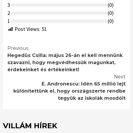
3
(
0
)
2
(
0
)
1
(
0
)
Post Views:
51
Continue
Previous
Hegedüs Csilla: május 26-án el kell mennünk
Reading
szavazni, hogy megvédhessük magunkat,
érdekeinket és értékeinket!
Next
E. Andronescu: Idén 65 millió lejt
különítettünk el, hogy országszerte rendbe
tegyük az iskolák mosdóit
VILLÁM HÍREK