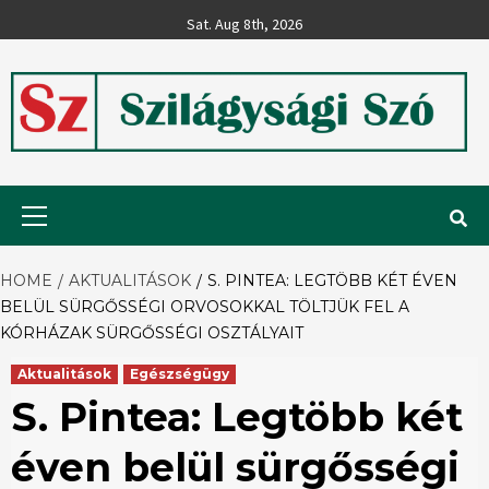
Skip
Sat. Aug 8th, 2026
to
content
Szilágysági
Primary
Menu
Szó
HOME
AKTUALITÁSOK
S. PINTEA: LEGTÖBB KÉT ÉVEN
BELÜL SÜRGŐSSÉGI ORVOSOKKAL TÖLTJÜK FEL A
KÓRHÁZAK SÜRGŐSSÉGI OSZTÁLYAIT
Aktualitások
Egészségügy
S. Pintea: Legtöbb két
éven belül sürgősségi