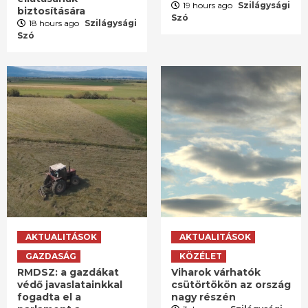
19 hours ago
Szilágysági
biztosítására
Szó
18 hours ago
Szilágysági
Szó
AKTUALITÁSOK
AKTUALITÁSOK
GAZDASÁG
KÖZÉLET
RMDSZ: a gazdákat
Viharok várhatók
védő javaslatainkkal
csütörtökön az ország
fogadta el a
nagy részén