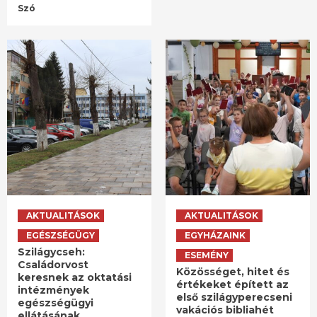
Szó
AKTUALITÁSOK
AKTUALITÁSOK
EGÉSZSÉGÜGY
EGYHÁZAINK
Szilágycseh:
ESEMÉNY
Családorvost
Közösséget, hitet és
keresnek az oktatási
értékeket épített az
intézmények
első szilágyperecseni
egészségügyi
vakációs bibliahét
ellátásának