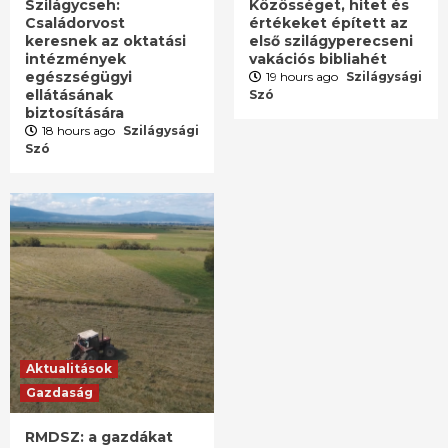
Szilágycseh:
Közösséget, hitet és
Családorvost
értékeket épített az
keresnek az oktatási
első szilágyperecseni
intézmények
vakációs bibliahét
egészségügyi
19 hours ago
Szilágysági
ellátásának
Szó
biztosítására
18 hours ago
Szilágysági
Szó
Aktualitások
Gazdaság
RMDSZ: a gazdákat