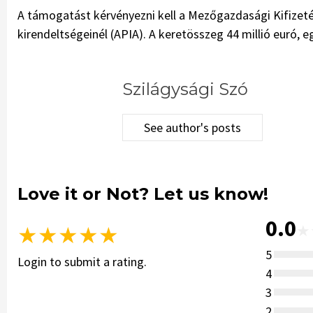
A támogatást kérvényezni kell a Mezőgazdasági Kifizeté
kirendeltségeinél (APIA). A keretösszeg 44 millió euró,
Szilágysági Szó
See author's posts
Love it or Not? Let us know!
0.0
★
★
★
★
★
★
5
Login to submit a rating.
4
3
2