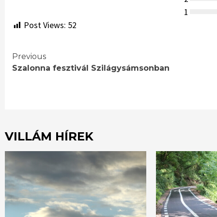
1
Post Views:
52
Continue
Previous
Szalonna fesztivál Szilágysámsonban
Reading
VILLÁM HÍREK