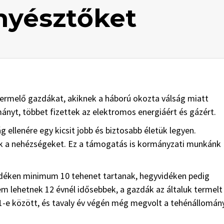
nyésztőket
ermelő gazdákat, akiknek a háború okozta válság miatt
nyt, többet fizettek az elektromos energiáért és gázért.
ellenére egy kicsit jobb és biztosabb életük legyen.
ék a nehézségeket. Ez a támogatás is kormányzati munkánk
vidéken minimum 10 tehenet tartanak, hegyvidéken pedig
 lehetnek 12 évnél idősebbek, a gazdák az általuk termelt
31-e között, és tavaly év végén még megvolt a tehénállomán