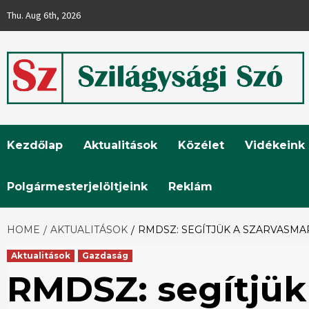
Skip
Thu. Aug 6th, 2026
to
content
Szilágysági
Kezdőlap
Aktualitások
Közélet
Vidékeink
Szó
Polgármesterjelöltjeink
Reklám
HOME
AKTUALITÁSOK
RMDSZ: SEGÍTJÜK A SZARVASM
Aktualitások
Gazdaság
RMDSZ: segítjük