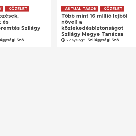
K
KÖZÉLET
AKTUALITÁSOK
KÖZÉLET
pzések,
Több mint 16 millió lejből
 és
növeli a
remtés Szilágy
közlekedésbiztonságot
Szilágy Megye Tanácsa
lágysági Szó
2 days ago
Szilágysági Szó