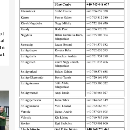
xt
al
ló
at