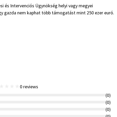
si és Intervenciós Ügynökség helyi vagy megyei
 egy gazda nem kaphat több támogatást mint 250 ezer euró.
★
★
★
★
0
reviews
(
0
)
(
0
)
(
0
)
(
0
)