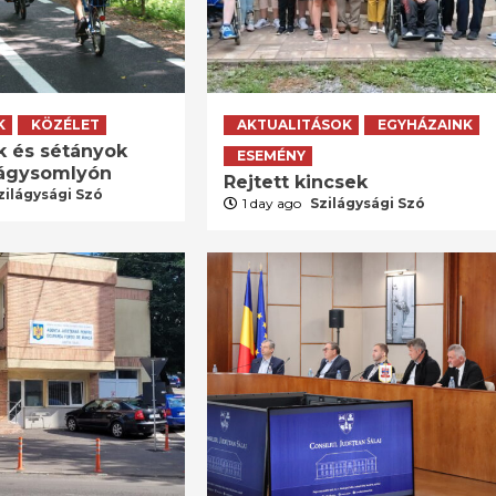
K
KÖZÉLET
AKTUALITÁSOK
EGYHÁZAINK
k és sétányok
ESEMÉNY
lágysomlyón
Rejtett kincsek
zilágysági Szó
1 day ago
Szilágysági Szó