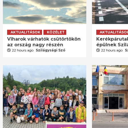
AKTUALITÁSOK
KÖZÉLET
AKTUALITÁSO
Viharok várhatók csütörtökön
Kerékpáruta
az ország nagy részén
épülnek Szi
22 hours ago
Szilágysági Szó
22 hours ago
S