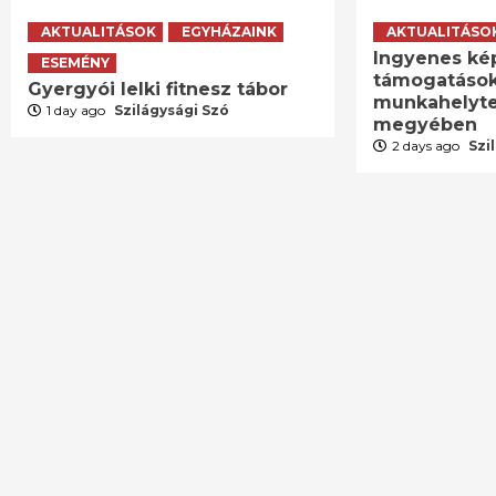
AKTUALITÁSOK
EGYHÁZAINK
AKTUALITÁSO
Ingyenes ké
ESEMÉNY
támogatások
Gyergyói lelki fitnesz tábor
munkahelyte
1 day ago
Szilágysági Szó
megyében
2 days ago
Szi