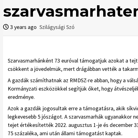
szarvasmarhate
3 years ago
Szilágysági Szó
Szarvasmarhánként 73 euróval támogatjuk azokat a tejt
csökkent a jövedelmük, mert drágábban vették a takarmá
A gazdák számíthatnak az RMDSZ-re abban, hogy a válság 
Kormányzati eszközökkel segítjük őket, hogy átvészelj
eredménye.
Azok a gazdák jogosultak erre a támogatásra, akik sík
legkevesebb 5 jószágot. A szarvasmarhák ugyanakkor nem
tejet értékesítették 2022. augusztus 1-je és december 
75 százaléka, ami után állami támogatást kaptak.