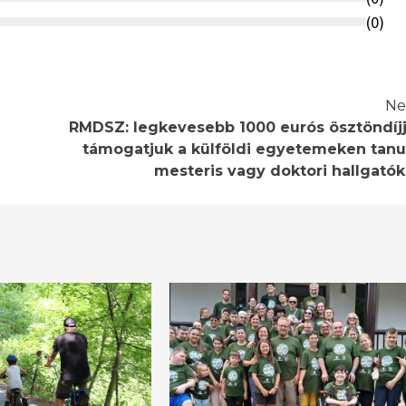
(
0
)
Ne
RMDSZ: legkevesebb 1000 eurós ösztöndíjj
támogatjuk a külföldi egyetemeken tanu
mesteris vagy doktori hallgatók