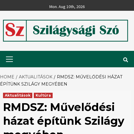
Skip
Mon. Aug 10th, 2026
to
content
Szilágysági
Primary
Menu
Szó
HOME
AKTUALITÁSOK
RMDSZ: MŰVELŐDÉSI HÁZAT
ÉPÍTÜNK SZILÁGY MEGYÉBEN
Aktualitások
Kultúra
RMDSZ: Művelődési
házat építünk Szilágy