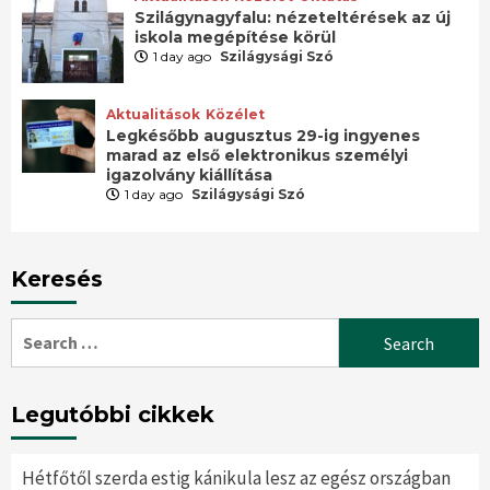
Szilágynagyfalu: nézeteltérések az új
iskola megépítése körül
1 day ago
Szilágysági Szó
Aktualitások
Közélet
Legkésőbb augusztus 29-ig ingyenes
marad az első elektronikus személyi
igazolvány kiállítása
1 day ago
Szilágysági Szó
Keresés
Search
for:
Legutóbbi cikkek
Hétfőtől szerda estig kánikula lesz az egész országban