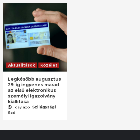
Aktualitások
Közélet
Legkésőbb augusztus
29-ig ingyenes marad
az első elektronikus
személyi igazolvány
kiállítása
1 day ago
Szilágysági
Szó