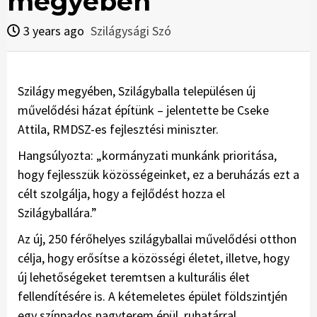
megyében
3 years ago
Szilágysági Szó
Szilágy megyében, Szilágyballa településen új
művelődési házat építünk – jelentette be Cseke
Attila, RMDSZ-es fejlesztési miniszter.
Hangsúlyozta: „kormányzati munkánk prioritása,
hogy fejlesszük közösségeinket, ez a beruházás ezt a
célt szolgálja, hogy a fejlődést hozza el
Szilágyballára.”
Az új, 250 férőhelyes szilágyballai művelődési otthon
célja, hogy erősítse a közösségi életet, illetve, hogy
új lehetőségeket teremtsen a kulturális élet
fellendítésére is. A kétemeletes épület földszintjén
egy színpados nagyterem épül, ruhatárral,