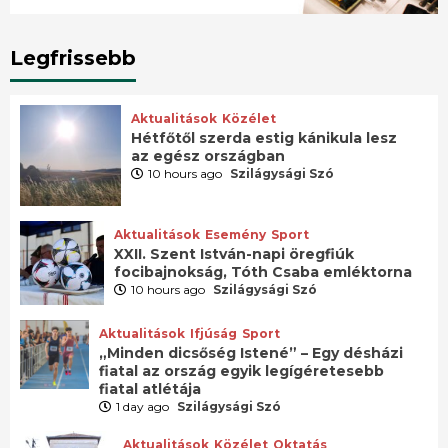
Legfrissebb
Aktualitások
Közélet
Hétfőtől szerda estig kánikula lesz
az egész országban
10 hours ago
Szilágysági Szó
Aktualitások
Esemény
Sport
XXII. Szent István-napi öregfiúk
focibajnokság, Tóth Csaba emléktorna
10 hours ago
Szilágysági Szó
Aktualitások
Ifjúság
Sport
„Minden dicsőség Istené” – Egy désházi
fiatal az ország egyik legígéretesebb
fiatal atlétája
1 day ago
Szilágysági Szó
Aktualitások
Közélet
Oktatás