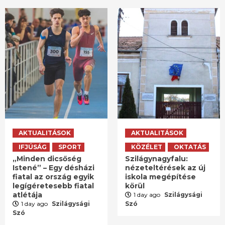
AKTUALITÁSOK
AKTUALITÁSOK
IFJÚSÁG
SPORT
KÖZÉLET
OKTATÁS
„Minden dicsőség
Szilágynagyfalu:
Istené” – Egy désházi
nézeteltérések az új
fiatal az ország egyik
iskola megépítése
legígéretesebb fiatal
körül
atlétája
1 day ago
Szilágysági
1 day ago
Szilágysági
Szó
Szó