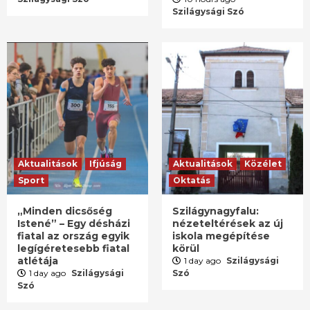
Szilágysági Szó
Aktualitások
Ifjúság
Aktualitások
Közélet
Sport
Oktatás
„Minden dicsőség
Szilágynagyfalu:
Istené” – Egy désházi
nézeteltérések az új
fiatal az ország egyik
iskola megépítése
legígéretesebb fiatal
körül
atlétája
1 day ago
Szilágysági
1 day ago
Szilágysági
Szó
Szó