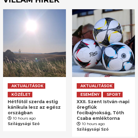
AKTUALITÁSOK
AKTUALITÁSOK
KÖZÉLET
ESEMÉNY
SPORT
Hétfőtől szerda estig
XXII. Szent István-napi
kánikula lesz az egész
öregfiúk
országban
focibajnokság, Tóth
Csaba emléktorna
10 hours ago
Szilágysági Szó
10 hours ago
Szilágysági Szó