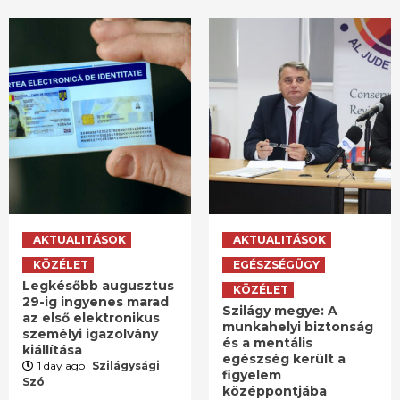
AKTUALITÁSOK
AKTUALITÁSOK
KÖZÉLET
EGÉSZSÉGÜGY
Legkésőbb augusztus
KÖZÉLET
29-ig ingyenes marad
Szilágy megye: A
az első elektronikus
munkahelyi biztonság
személyi igazolvány
és a mentális
kiállítása
egészség került a
1 day ago
Szilágysági
figyelem
Szó
középpontjába