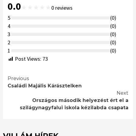
0.0
★
★
★
★
★
0
reviews
5
(
0
)
4
(
0
)
3
(
0
)
2
(
0
)
1
(
0
)
Post Views:
73
Continue
Previous
Családi Majális Kárásztelken
Reading
Next
Országos második helyezést ért el a
szilágynagyfalui iskola kézilabda csapata
VILLÁM HÍREK