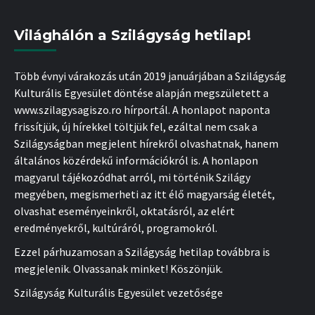
Világhálón a Szilágyság hetilap!
Több évnyi várakozás után 2019 januárjában a Szilágyság
Kulturális Egyesület döntése alapján megszületett a
www.szilagysagiszo.ro hírportál. A honlapot naponta
frissítjük, új hírekkel töltjük fel, ezáltal nem csak a
Szilágyságban megjelent hírekről olvashatnak, hanem
általános közérdekű információkról is. A honlapon
magyarul tájékozódhat arról, mi történik Szilágy
megyében, megismerheti az itt élő magyarság életét,
olvashat eseményeinkről, oktatásról, az elért
eredményekről, kultúráról, programokról.
Ezzel párhuzamosan a Szilágyság hetilap továbbra is
megjelenik. Olvassanak minket! Köszönjük.
Szilágyság Kulturális Egyesület vezetősége