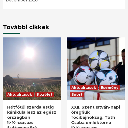
További cikkek
Aktualitások
Esemény
Aktualitások
Közélet
Sport
Hétfőtől szerda estig
XXII. Szent István-napi
kánikula lesz az egész
öregfiúk
országban
focibajnokság, Tóth
Csaba emléktorna
10 hours ago
Szilágysági Szó
10 hours ago