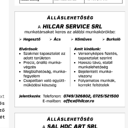
xt
és
ző
ét