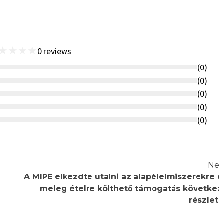
★
★
★
★
0
reviews
(
0
)
(
0
)
(
0
)
(
0
)
(
0
)
Ne
A MIPE elkezdte utalni az alapélelmiszerekre 
meleg ételre költhető támogatás követke
részlet