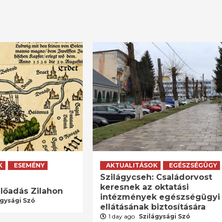
K
ESEMÉNY
AKTUALITÁSOK
EGÉSZSÉGÜGY
Szilágycseh: Családorvost
keresnek az oktatási
lőadás Zilahon
intézmények egészségügyi
ágysági Szó
ellátásának biztosítására
1 day ago
Szilágysági Szó