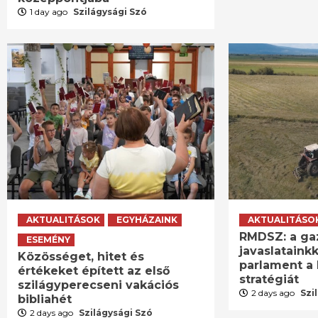
1 day ago
Szilágysági Szó
AKTUALITÁSOK
EGYHÁZAINK
AKTUALITÁSO
RMDSZ: a ga
ESEMÉNY
javaslatainkk
Közösséget, hitet és
parlament a 
értékeket épített az első
stratégiát
szilágyperecseni vakációs
2 days ago
Szi
bibliahét
2 days ago
Szilágysági Szó