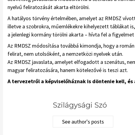
nyelvű feliratozását akarta eltörölni.
A hatályos törvény értelmében, amelyet az RMDSZ vívott k
illetve a szobrokra, műemlékekre kihelyezett táblákat 
a jelenlegi kormány törölni akarta – hívta fel a figyelmet
Az RMDSZ módosítása továbbá kimondja, hogy a román ny
felirat, nem utolsóként, a nemzetközi nyelvek után.
Az RMDSZ javaslata, amelyet elfogadott a szenátus, n
magyar feliratozására, hanem kötelezővé is teszi azt.
A tervezetről a képviselőháznak is döntenie kell, és
Szilágysági Szó
See author's posts