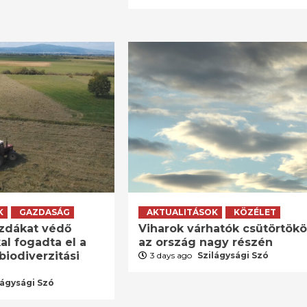
K
GAZDASÁG
AKTUALITÁSOK
KÖZÉLET
zdákat védő
Viharok várhatók csütörtök
al fogadta el a
az ország nagy részén
biodiverzitási
3 days ago
Szilágysági Szó
lágysági Szó