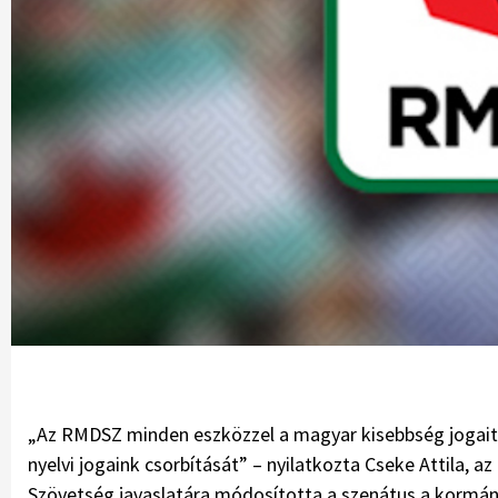
„Az RMDSZ minden eszközzel a magyar kisebbség jogait 
nyelvi jogaink csorbítását” – nyilatkozta Cseke Attila, 
Szövetség javaslatára módosította a szenátus a kormá