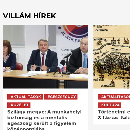
VILLÁM HÍREK
AKTUALITÁSOK
EGÉSZSÉGÜGY
AKTUALITÁSO
KÖZÉLET
KULTÚRA
Szilágy megye: A munkahelyi
Történelmi e
biztonság és a mentális
1 day ago
Szil
egészség került a figyelem
középpontjába