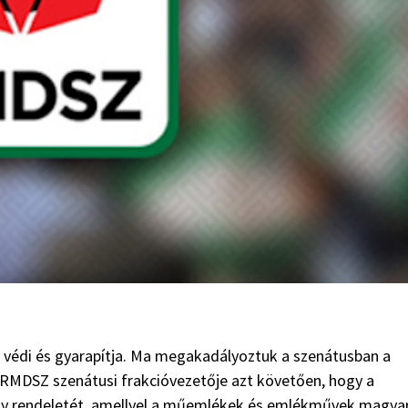
védi és gyarapítja. Ma megakadályoztuk a szenátusban a
az RMDSZ szenátusi frakcióvezetője azt követően, hogy a
ny rendeletét, amellyel a műemlékek és emlékművek magya