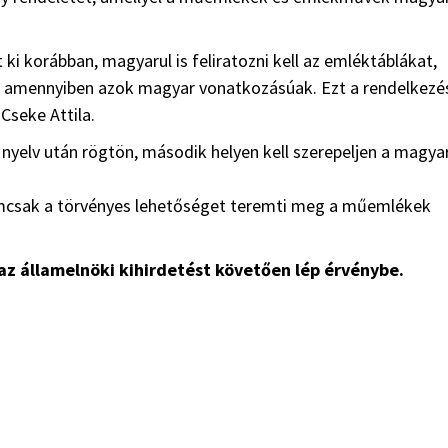
i korábban, magyarul is feliratozni kell az emléktáblákat,
is, amennyiben azok magyar vonatkozásúak. Ezt a rendelkezé
 Cseke Attila.
elv után rögtön, második helyen kell szerepeljen a magya
emcsak a törvényes lehetőséget teremti meg a műemlékek
 az államelnöki kihirdetést követően lép érvénybe.