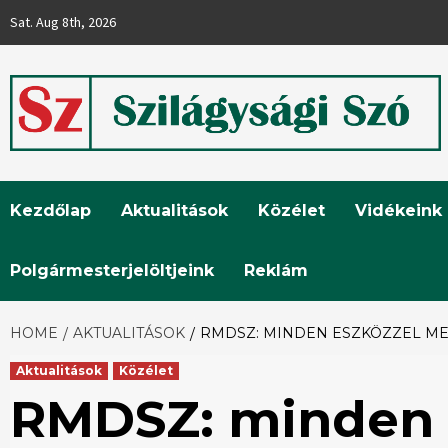
Skip
Sat. Aug 8th, 2026
to
content
Szilágysági
Kezdőlap
Aktualitások
Közélet
Vidékeink
Szó
Polgármesterjelöltjeink
Reklám
HOME
AKTUALITÁSOK
RMDSZ: MINDEN ESZKÖZZEL ME
Aktualitások
Közélet
RMDSZ: minden 