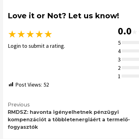
Love it or Not? Let us know!
0.0
★
★
★
★
★
★
5
Login to submit a rating.
4
3
2
1
Post Views:
52
Continue
Previous
RMDSZ: havonta igényelhetnek pénzügyi
Reading
kompenzációt a többletenergiáért a termelő-
fogyasztók