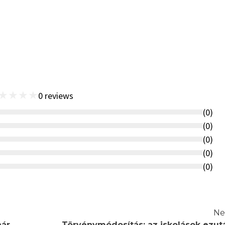
★
★
★
★
0
reviews
(
0
)
(
0
)
(
0
)
(
0
)
(
0
)
Ne
nár
Törvénymódosítás: az iskolások ezut