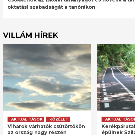
Reading
oktatási szabadságát a tanórákon
VILLÁM HÍREK
AKTUALITÁSOK
KÖZÉLET
AKTUALITÁSO
Viharok várhatók csütörtökön
Kerékpáruta
az ország nagy részén
épülnek Szi