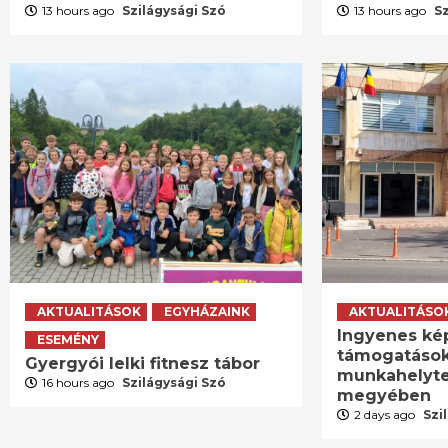
13 hours ago
Szilágysági Szó
13 hours ago
S
AKTUALITÁSOK
EGYHÁZAINK
AKTUALITÁSO
Ingyenes ké
ESEMÉNY
támogatások
Gyergyói lelki fitnesz tábor
munkahelyte
16 hours ago
Szilágysági Szó
megyében
2 days ago
Szi