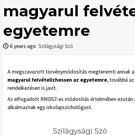
magyarul felvét
egyetemre
6 years ago
Szilágysági Szó
A megszavazott törvénymódosítás megteremti annak a
magyarul felvételizhessen az egyetemre
, továbbá az
rendelkezésen is javít.
Az elfogadott RMDSZ-es módosítás értelmében ezután az
alkalmaznak egy iskolapszichológust.
Szilágysági Szó