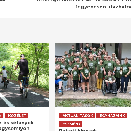
ingyenesen utazhatn
K
KÖZÉLET
AKTUALITÁSOK
EGYHÁZAINK
k és sétányok
ESEMÉNY
lágysomlyón
Rejtett kincsek