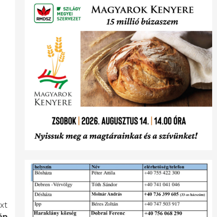
xt
án