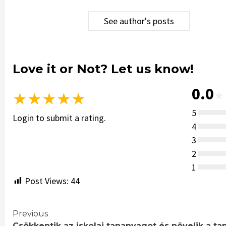
See author's posts
Love it or Not? Let us know!
0.0
★
★
★
★
★
★
5
Login to submit a rating.
4
3
2
1
Post Views:
44
Continue
Previous
Csökkentik az iskolai tananyagot és növelik a ta