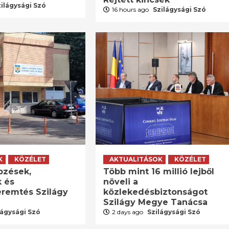
zilágysági Szó
16 hours ago
Szilágysági Szó
K
KÖZÉLET
AKTUALITÁSOK
KÖZÉLET
pzések,
Több mint 16 millió lejből
 és
növeli a
remtés Szilágy
közlekedésbiztonságot
Szilágy Megye Tanácsa
lágysági Szó
2 days ago
Szilágysági Szó