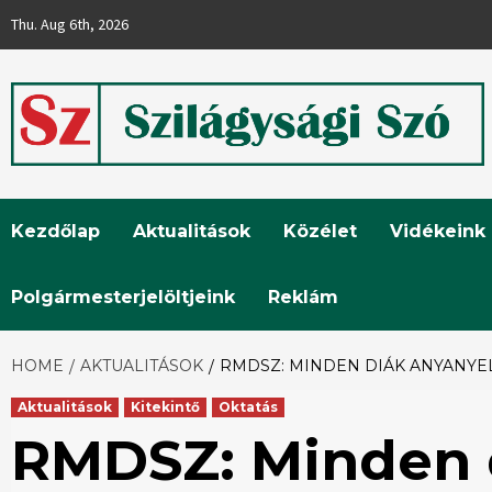
Skip
Thu. Aug 6th, 2026
to
content
Szilágysági
Kezdőlap
Aktualitások
Közélet
Vidékeink
Szó
Polgármesterjelöltjeink
Reklám
HOME
AKTUALITÁSOK
RMDSZ: MINDEN DIÁK ANYANYE
Aktualitások
Kitekintő
Oktatás
RMDSZ: Minden 