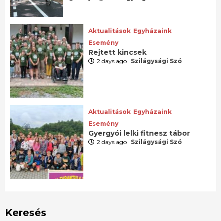
Aktualitások
Egyházaink
Esemény
Rejtett kincsek
2 days ago
Szilágysági Szó
Aktualitások
Egyházaink
Esemény
Gyergyói lelki fitnesz tábor
2 days ago
Szilágysági Szó
Keresés