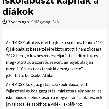
iskolabuszt kapnak a
diákok
3 years ago
Szilágysági Szó
Az RMDSZ által vezetett fejlesztési minisztérium 110
új iskolabusz beszerzésére biztosított finanszírozást
2022-ben. „A közbeszerzési eljárást elindítottuk és
megkötöttük a szerződéseket, amelyek alapján
most 110 buszt osztanak ki országszerte” –
jelentette be Cseke Attila.
Az RMDSZ közigazgatási szakpolitikusa, volt
fejlesztési és közigazgatási minisztere elmondta: az
iskolabuszok elosztására a megyei tanácsok tesznek
javaslatot, és azokhoz a vidéki iskolákhoz