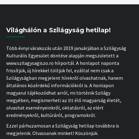
Világhálón a Szilágyság hetilap!
Több évnyi várakozás után 2019 januárjában a Szilágyság
Kulturális Egyesület döntése alapján megszületett a
www.szilagysagiszo.ro hírportál. A honlapot naponta
frissítjük, új hírekkel töltjük fel, ezáltal nem csak a
Szilágyságban megjelent hírekről olvashatnak, hanem
általános közérdekű információkról is. A honlapon
magyarul tájékozódhat arról, mi történik Szilágy
megyében, megismerheti az itt élő magyarság életét,
olvashat eseményeinkről, oktatásról, az elért
eredményekről, kultúráról, programokról.
Ezzel párhuzamosan a Szilágyság hetilap továbbra is
megjelenik. Olvassanak minket! Köszönjük.