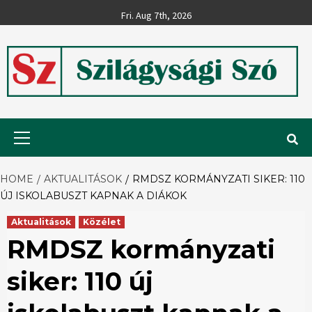
Skip
Fri. Aug 7th, 2026
to
content
Szilágysági
Primary
Menu
Szó
HOME
AKTUALITÁSOK
RMDSZ KORMÁNYZATI SIKER: 110
ÚJ ISKOLABUSZT KAPNAK A DIÁKOK
Aktualitások
Közélet
RMDSZ kormányzati
siker: 110 új