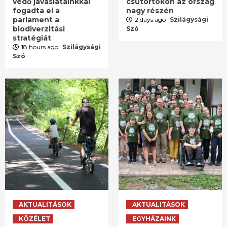
védő javaslatainkkal
csütörtökön az ország
fogadta el a
nagy részén
parlament a
2 days ago
Szilágysági
biodiverzitási
Szó
stratégiát
18 hours ago
Szilágysági
Szó
AKTUALITÁSOK
AKTUALITÁSOK
KÖZÉLET
EGYHÁZAINK