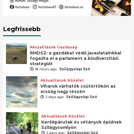
Legfrissebb
Aktualitások
Gazdaság
RMDSZ: a gazdákat védő javaslatainkkal
fogadta el a parlament a biodiverzitási
stratégiát
18 hours ago
Szilágysági Szó
Aktualitások
Közélet
Viharok várhatók csütörtökön az
ország nagy részén
2 days ago
Szilágysági Szó
Aktualitások
Közélet
Kerékpárutak és sétányok épülnek
Szilágysomlyón
2 days ago
Szilágysági Szó