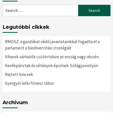
Search
for:
Legutóbbi cikkek
RMDSZ: a gazdákat védő javaslatainkkal fogadta el a
parlament a biodiverzitási stratégiát
Viharok várhatók csütörtökön az ország nagy részén
Kerékpárutak és sétányok épülnek Szilágysomlyón
Rejtett kincsek
Gyergyói lelki fitnesz tábor
Archívum