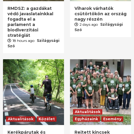
RMDSZ: a gazdákat
Viharok várhatók
védő javaslatainkkal
csütörtökön az ország
fogadta el a
nagy részén
parlament a
2 days ago
Szilágysági
biodiverzitási
Szó
stratégiát
18 hours ago
Szilágysági
Szó
Aktualitások
Aktualitások
Közélet
Egyházaink
Esemény
Kerékpárutak és
Rejtett kincsek