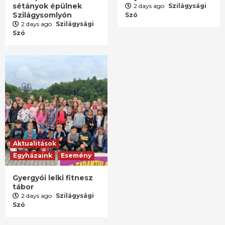
sétányok épülnek
2 days ago
Szilágysági
Szilágysomlyón
Szó
2 days ago
Szilágysági
Szó
Aktualitások
Egyházaink
Esemény
Gyergyói lelki fitnesz
tábor
2 days ago
Szilágysági
Szó