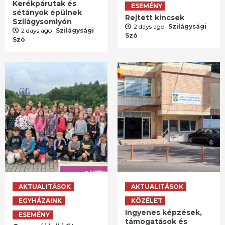
Kerékpárutak és
ESEMÉNY
sétányok épülnek
Rejtett kincsek
Szilágysomlyón
2 days ago
Szilágysági
2 days ago
Szilágysági
Szó
Szó
AKTUALITÁSOK
AKTUALITÁSOK
EGYHÁZAINK
KÖZÉLET
Ingyenes képzések,
ESEMÉNY
támogatások és