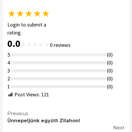
★
★
★
★
★
Login to submit a
rating.
0.0
★
★
★
★
★
0
reviews
5
(
0
)
4
(
0
)
3
(
0
)
2
(
0
)
1
(
0
)
Post Views:
121
Continue
Previous
Ünnepeljünk együtt Zilahon!
Reading
Next