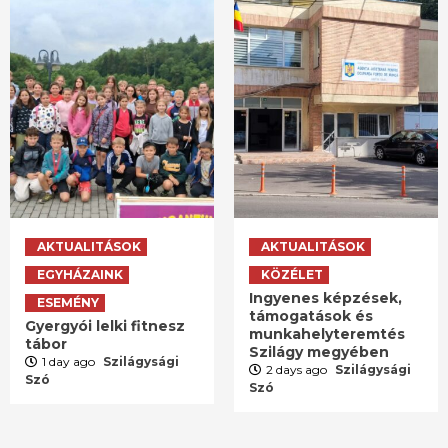
AKTUALITÁSOK
AKTUALITÁSOK
EGYHÁZAINK
KÖZÉLET
Ingyenes képzések,
ESEMÉNY
támogatások és
Gyergyói lelki fitnesz
munkahelyteremtés
tábor
Szilágy megyében
1 day ago
Szilágysági
2 days ago
Szilágysági
Szó
Szó