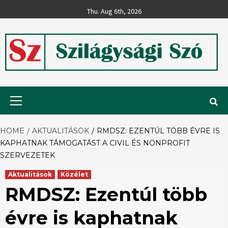
Skip
Thu. Aug 6th, 2026
to
content
Szilágysági
Primary
Menu
Szó
HOME
AKTUALITÁSOK
RMDSZ: EZENTÚL TÖBB ÉVRE IS
KAPHATNAK TÁMOGATÁST A CIVIL ÉS NONPROFIT
SZERVEZETEK
Aktualitások
Közélet
RMDSZ: Ezentúl több
évre is kaphatnak