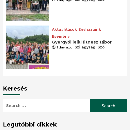
Aktualitások
Egyházaink
Esemény
Gyergyói lelki fitnesz tábor
1 day ago
Szilágysági Szó
Keresés
Search
for:
Legutóbbi cikkek