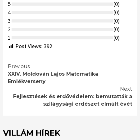
5
(
0
)
4
(
0
)
3
(
0
)
2
(
0
)
1
(
0
)
Post Views:
392
Continue
Previous
XXIV. Moldován Lajos Matematika
Reading
Emlékverseny
Next
Fejlesztések és erdővédelem: bemutatták a
szilágysági erdészet elmúlt évét
VILLÁM HÍREK