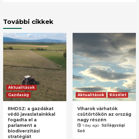
További cikkek
Aktualitások
Gazdaság
Aktualitások
Közélet
RMDSZ: a gazdákat
Viharok várhatók
védő javaslatainkkal
csütörtökön az ország
fogadta el a
nagy részén
parlament a
1 day ago
Szilágysági
biodiverzitási
Szó
stratégiát