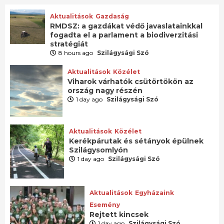
Aktualitások
Gazdaság
RMDSZ: a gazdákat védő javaslatainkkal
fogadta el a parlament a biodiverzitási
stratégiát
8 hours ago
Szilágysági Szó
Aktualitások
Közélet
Viharok várhatók csütörtökön az
ország nagy részén
1 day ago
Szilágysági Szó
Aktualitások
Közélet
Kerékpárutak és sétányok épülnek
Szilágysomlyón
1 day ago
Szilágysági Szó
Aktualitások
Egyházaink
Esemény
Rejtett kincsek
1 day ago
Szilágysági Szó