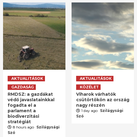
AKTUALITÁSOK
AKTUALITÁSOK
GAZDASÁG
KÖZÉLET
RMDSZ: a gazdákat
Viharok várhatók
védő javaslatainkkal
csütörtökön az ország
fogadta el a
nagy részén
parlament a
1 day ago
Szilágysági
biodiverzitási
Szó
stratégiát
8 hours ago
Szilágysági
Szó