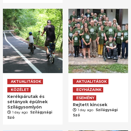
AKTUALITÁSOK
AKTUALITÁSOK
KÖZÉLET
EGYHÁZAINK
Kerékpárutak és
ESEMÉNY
sétányok épülnek
Rejtett kincsek
Szilágysomlyón
1 day ago
Szilágysági
1 day ago
Szilágysági
Szó
Szó