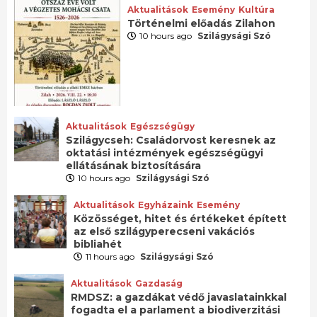
Aktualitások
Esemény
Kultúra
Történelmi előadás Zilahon
10 hours ago
Szilágysági Szó
Aktualitások
Egészségügy
Szilágycseh: Családorvost keresnek az
oktatási intézmények egészségügyi
ellátásának biztosítására
10 hours ago
Szilágysági Szó
Aktualitások
Egyházaink
Esemény
Közösséget, hitet és értékeket épített
az első szilágyperecseni vakációs
bibliahét
11 hours ago
Szilágysági Szó
Aktualitások
Gazdaság
RMDSZ: a gazdákat védő javaslatainkkal
fogadta el a parlament a biodiverzitási