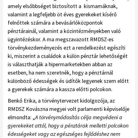
amely elsőbbséget biztosított a kismamáknak,
valamint a legfeljebb öt éves gyerekeket kísérő
felnőttek számára a bevásárlóközpontok
pénztárainál, valamint a közintézményekben való
ügyintézéskor. A ma megszavazott RMDSZ-es
törvénykezdeményezés ezt a rendelkezést egészíti
ki, miszerint a családok a külön pénztár lehetőségét
is választhatják a hipermarketekben abban az
esetben, ha nem szeretnék, hogy a pénztárnál
különböző édességek és üdítők legyenek szem előtt
a gyerekek számára a kassza előtti polcokon.
Benkő Erika, a törvénytervezet kidolgozója, az
RMDSZ Kovászna megyei volt parlamenti képviselője
elmondta: „
A törvénymódosítás célja megvédeni a
gyerekeket attól, hogy a pénztárak melletti polcokon
édességeket vagy az egészséges fejlődéshez nem