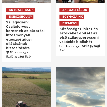
AKTUALITÁSOK
AKTUALITÁSOK
EGÉSZSÉGÜGY
EGYHÁZAINK
Szilágycseh:
ESEMÉNY
Családorvost
Közösséget, hitet és
keresnek az oktatási
értékeket épített az
intézmények
első szilágyperecseni
egészségügyi
vakációs bibliahét
ellátásának
11 hours ago
Szilágysági
biztosítására
Szó
10 hours ago
Szilágysági Szó