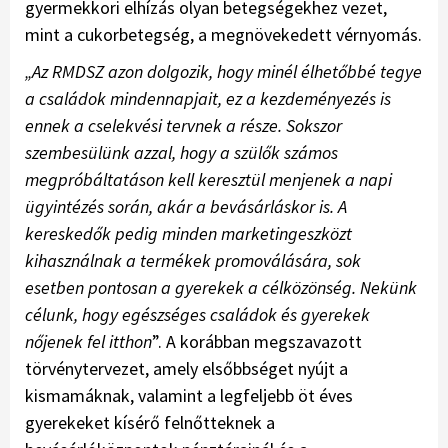
gyermekkori elhízás olyan betegségekhez vezet,
mint a cukorbetegség, a megnövekedett vérnyomás.
„Az RMDSZ azon dolgozik, hogy minél élhetőbbé tegye
a családok mindennapjait, ez a kezdeményezés is
ennek a cselekvési tervnek a része. Sokszor
szembesülünk azzal, hogy a szülők számos
megpróbáltatáson kell keresztül menjenek a napi
ügyintézés során, akár a bevásárláskor is. A
kereskedők pedig minden marketingeszközt
kihasználnak a termékek promoválására, sok
esetben pontosan a gyerekek a célközönség. Nekünk
célunk, hogy egészséges családok és gyerekek
nőjenek fel itthon
”. A korábban megszavazott
törvénytervezet, amely elsőbbséget nyújt a
kismamáknak, valamint a legfeljebb öt éves
gyerekeket kísérő felnőtteknek a