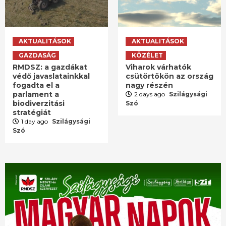
AKTUALITÁSOK
AKTUALITÁSOK
GAZDASÁG
KÖZÉLET
RMDSZ: a gazdákat
Viharok várhatók
védő javaslatainkkal
csütörtökön az ország
fogadta el a
nagy részén
parlament a
2 days ago
Szilágysági
biodiverzitási
Szó
stratégiát
1 day ago
Szilágysági
Szó