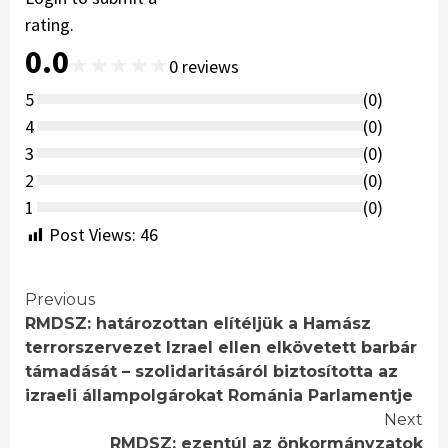
rating.
0.0
★
★
★
★
★
0
reviews
5
(
0
)
4
(
0
)
3
(
0
)
2
(
0
)
1
(
0
)
Post Views:
46
Continue
Previous
RMDSZ: határozottan elítéljük a Hamász
Reading
terrorszervezet Izrael ellen elkövetett barbár
támadását – szolidaritásáról biztosította az
izraeli állampolgárokat Románia Parlamentje
Next
RMDSZ: ezentúl az önkormányzatok