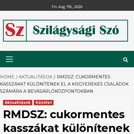
Skip
Fri. Aug 7th, 2026
to
content
Szilágysági
Primary
Menu
Szó
HOME
AKTUALITÁSOK
RMDSZ: CUKORMENTES
KASSZÁKAT KÜLÖNÍTENEK EL A KISGYEREKES CSALÁDOK
SZÁMÁRA A BEVÁSÁRLÓKÖZPONTOKBAN
Aktualitások
Közélet
RMDSZ: cukormentes
kasszákat különítenek