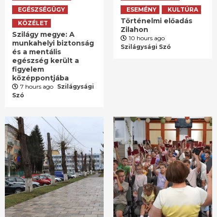
EGÉSZSÉGÜGY
ESEMÉNY
KULTÚRA
Történelmi előadás
KÖZÉLET
Zilahon
Szilágy megye: A
10 hours ago
munkahelyi biztonság
Szilágysági Szó
és a mentális
egészség került a
figyelem
középpontjába
7 hours ago
Szilágysági
Szó