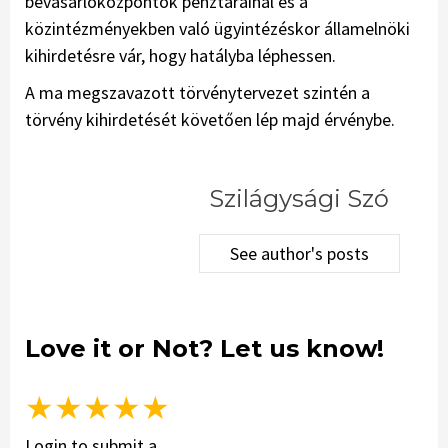
bevásárlóközpontok pénztárainál és a
közintézményekben való ügyintézéskor államelnöki
kihirdetésre vár, hogy hatályba léphessen.
A ma megszavazott törvénytervezet szintén a
törvény kihirdetését követően lép majd érvénybe.
Szilágysági Szó
See author's posts
Love it or Not? Let us know!
★
★
★
★
★
Login to submit a