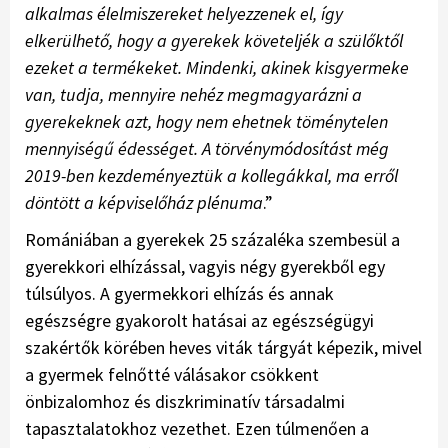
alkalmas élelmiszereket helyezzenek el, így
elkerülhető, hogy a gyerekek követeljék a szülőktől
ezeket a termékeket. Mindenki, akinek kisgyermeke
van, tudja, mennyire nehéz megmagyarázni a
gyerekeknek azt, hogy nem ehetnek töménytelen
mennyiségű édességet. A törvénymódosítást még
2019-ben kezdeményeztük a kollegákkal, ma erről
döntött a képviselőház plénuma
.”
Romániában a gyerekek 25 százaléka szembesül a
gyerekkori elhízással, vagyis négy gyerekből egy
túlsúlyos. A gyermekkori elhízás és annak
egészségre gyakorolt hatásai az egészségügyi
szakértők körében heves viták tárgyát képezik, mivel
a gyermek felnőtté válásakor csökkent
önbizalomhoz és diszkriminatív társadalmi
tapasztalatokhoz vezethet. Ezen túlmenően a