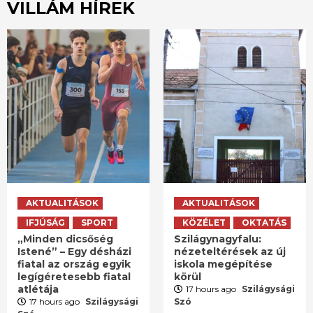
VILLÁM HÍREK
AKTUALITÁSOK
AKTUALITÁSOK
IFJÚSÁG
SPORT
KÖZÉLET
OKTATÁS
„Minden dicsőség
Szilágynagyfalu:
Istené” – Egy désházi
nézeteltérések az új
fiatal az ország egyik
iskola megépítése
legígéretesebb fiatal
körül
atlétája
17 hours ago
Szilágysági
17 hours ago
Szilágysági
Szó