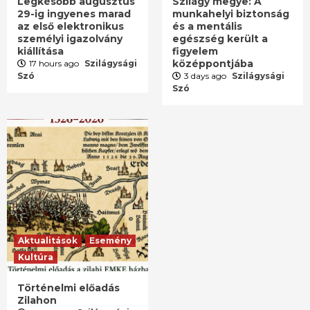
Legkésőbb augusztus
Szilágy megye: A
29-ig ingyenes marad
munkahelyi biztonság
az első elektronikus
és a mentális
személyi igazolvány
egészség került a
kiállítása
figyelem
középpontjába
17 hours ago
Szilágysági
Szó
3 days ago
Szilágysági
Szó
Aktualitások
Esemény
Kultúra
Történelmi előadás
Zilahon