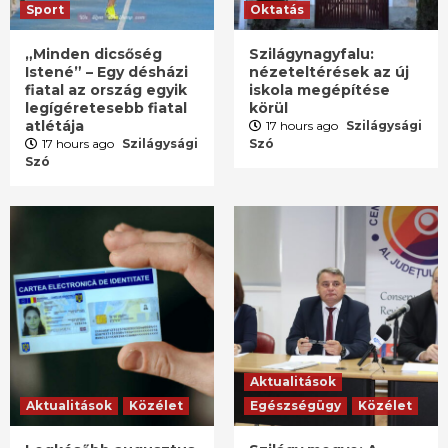
Sport
Oktatás
„Minden dicsőség
Szilágynagyfalu:
Istené” – Egy désházi
nézeteltérések az új
fiatal az ország egyik
iskola megépítése
legígéretesebb fiatal
körül
atlétája
17 hours ago
Szilágysági
17 hours ago
Szilágysági
Szó
Szó
Aktualitások
Aktualitások
Közélet
Egészségügy
Közélet