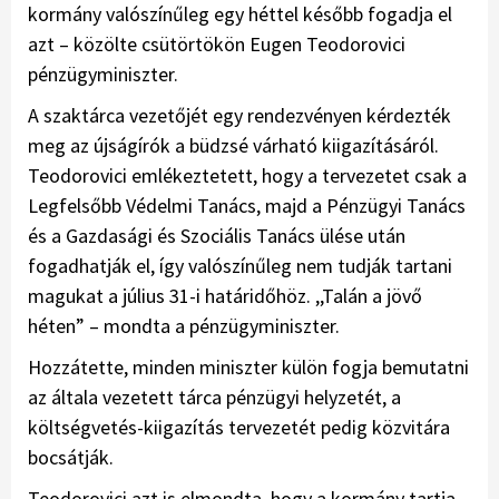
kormány valószínűleg egy héttel később fogadja el
azt – közölte csütörtökön Eugen Teodorovici
pénzügyminiszter.
A szaktárca vezetőjét egy rendezvényen kérdezték
meg az újságírók a büdzsé várható kiigazításáról.
Teodorovici emlékeztetett, hogy a tervezetet csak a
Legfelsőbb Védelmi Tanács, majd a Pénzügyi Tanács
és a Gazdasági és Szociális Tanács ülése után
fogadhatják el, így valószínűleg nem tudják tartani
magukat a július 31-i határidőhöz. ,,Talán a jövő
héten” – mondta a pénzügyminiszter.
Hozzátette, minden miniszter külön fogja bemutatni
az általa vezetett tárca pénzügyi helyzetét, a
költségvetés-kiigazítás tervezetét pedig közvitára
bocsátják.
Teodorovici azt is elmondta, hogy a kormány tartja