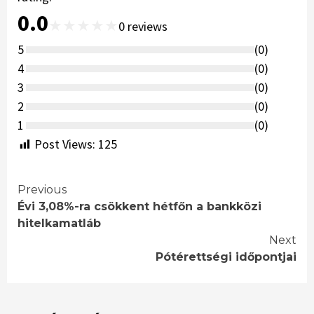
0.0
★
★
★
★
★
0
reviews
5
(
0
)
4
(
0
)
3
(
0
)
2
(
0
)
1
(
0
)
Post Views:
125
Continue
Previous
Évi 3,08%-ra csökkent hétfőn a bankközi
Reading
hitelkamatláb
Next
Pótérettségi időpontjai