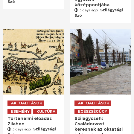
Szó
középpontjába
3 days ago
Szilágysági
Szó
AKTUALITÁSOK
AKTUALITÁSOK
ESEMÉNY
KULTÚRA
EGÉSZSÉGÜGY
Történelmi előadás
Szilágycseh:
Zilahon
Családorvost
keresnek az oktatási
3 days ago
Szilágysági