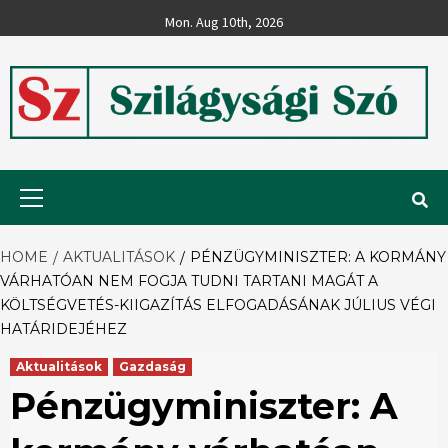
Skip
Mon. Aug 10th, 2026
to
content
Szilágysági
Primary
Menu
Szó
HOME
AKTUALITÁSOK
PÉNZÜGYMINISZTER: A KORMÁNY
VÁRHATÓAN NEM FOGJA TUDNI TARTANI MAGÁT A
KÖLTSÉGVETÉS-KIIGAZÍTÁS ELFOGADÁSÁNAK JÚLIUS VÉGI
HATÁRIDEJÉHEZ
Aktualitások
Gazdaság
Pénzügyminiszter: A