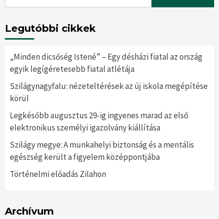
for:
Legutóbbi cikkek
„Minden dicsőség Istené” – Egy désházi fiatal az ország
egyik legígéretesebb fiatal atlétája
Szilágynagyfalu: nézeteltérések az új iskola megépítése
körül
Legkésőbb augusztus 29-ig ingyenes marad az első
elektronikus személyi igazolvány kiállítása
Szilágy megye: A munkahelyi biztonság és a mentális
egészség került a figyelem középpontjába
Történelmi előadás Zilahon
Archívum