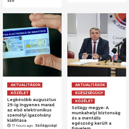
Szó
AKTUALITÁSOK
AKTUALITÁSOK
KÖZÉLET
EGÉSZSÉGÜGY
Legkésőbb augusztus
KÖZÉLET
29-ig ingyenes marad
Szilágy megye: A
az első elektronikus
munkahelyi biztonság
személyi igazolvány
és a mentális
kiállítása
egészség került a
17 hours ago
Szilágysági
figyelem