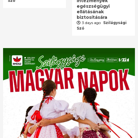
intézmények
Szó
egészségügyi
ellátásának
biztosítására
3 days ago
Szilágysági
Szó