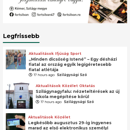
Legfrissebb
Aktualitások
Ifjúság
Sport
„Minden dicsőség Istené” – Egy désházi
fiatal az ország egyik legígéretesebb
fiatal atlétája
17 hours ago
Szilágysági Szó
Aktualitások
Közélet
Oktatás
Szilágynagyfalu: nézeteltérések az új
iskola megépítése körül
17 hours ago
Szilágysági Szó
Aktualitások
Közélet
Legkésőbb augusztus 29-ig ingyenes
marad az első elektronikus személyi