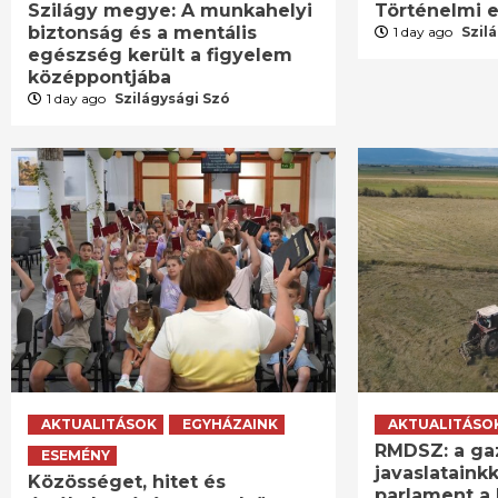
Szilágy megye: A munkahelyi
Történelmi e
biztonság és a mentális
1 day ago
Szil
egészség került a figyelem
középpontjába
1 day ago
Szilágysági Szó
AKTUALITÁSOK
EGYHÁZAINK
AKTUALITÁSO
RMDSZ: a ga
ESEMÉNY
javaslatainkk
Közösséget, hitet és
parlament a 