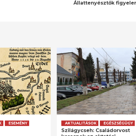
Állattenyésztők figyele
K
ESEMÉNY
AKTUALITÁSOK
EGÉSZSÉGÜGY
Szilágycseh: Családorvost