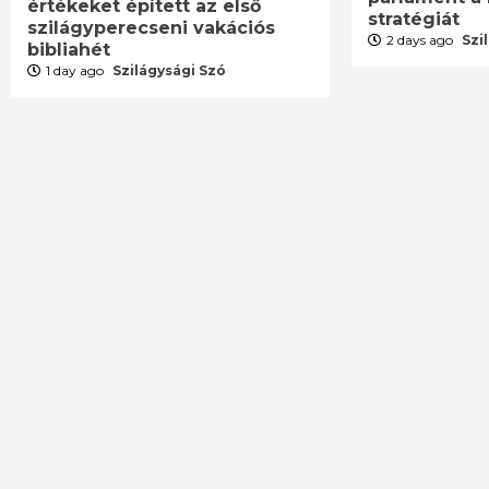
értékeket épített az első
stratégiát
szilágyperecseni vakációs
2 days ago
Szi
bibliahét
1 day ago
Szilágysági Szó