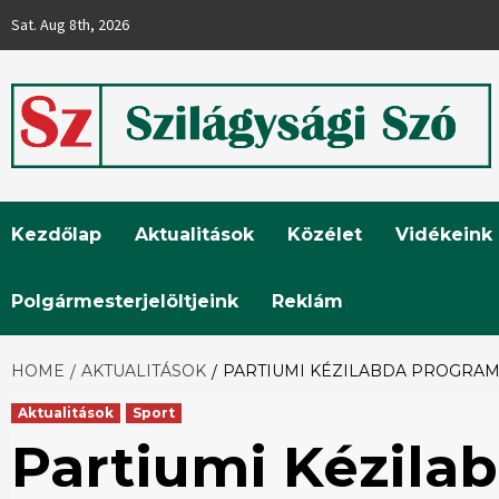
Skip
Sat. Aug 8th, 2026
to
content
Szilágysági
Kezdőlap
Aktualitások
Közélet
Vidékeink
Szó
Polgármesterjelöltjeink
Reklám
HOME
AKTUALITÁSOK
PARTIUMI KÉZILABDA PROGRAM 
Aktualitások
Sport
Partiumi Kézila