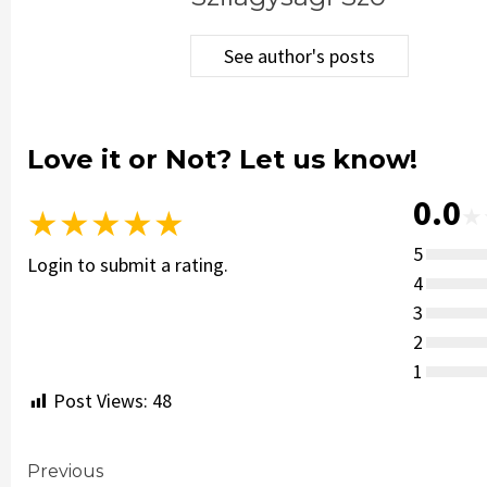
See author's posts
Love it or Not? Let us know!
0.0
★
★
★
★
★
★
5
Login to submit a rating.
4
3
2
1
Post Views:
48
Continue
Previous