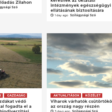
keresnek az oktatási
lőadás Zilahon
intézmények egészségügyi
ágysági Szó
ellátásának biztosítására
1 day ago
Szilágysági Szó
K
GAZDASÁG
AKTUALITÁSOK
KÖZÉLET
zdákat védő
Viharok várhatók csütörtök
al fogadta el a
az ország nagy részén
biodiverzitási
3 days ago
Szilágysági Szó