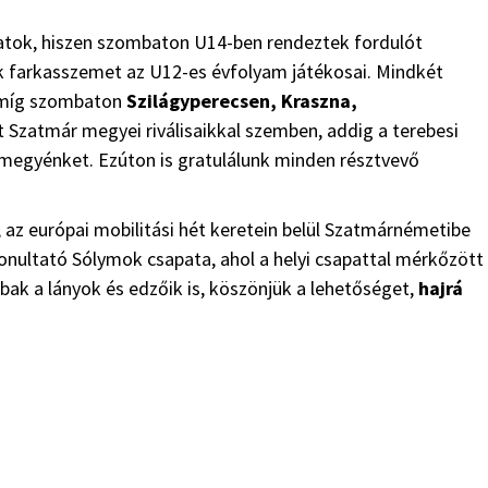
tok, hiszen szombaton U14-ben rendeztek fordulót
k farkasszemet az U12-es évfolyam játékosai. Mindkét
, míg szombaton
Szilágyperecsen, Kraszna,
 Szatmár megyei riválisaikkal szemben, addig a terebesi
megyénket. Ezúton is gratulálunk minden résztvevő
az európai mobilitási hét keretein belül Szatmárnémetibe
onultató Sólymok csapata, ahol a helyi csapattal mérkőzött
ak a lányok és edzőik is, köszönjük a lehetőséget,
hajrá