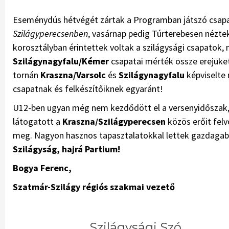
Eseménydús hétvégét zártak a Programban játszó csapa
Szilágyperecsenben
, vasárnap pedig Túrterebesen nézte
korosztályban érintettek voltak a szilágysági csapatok
Szilágynagyfalu/Kémer
csapatai mérték össze erejüket
tornán
Kraszna/Varsolc
és
Szilágynagyfalu
képviselte 
csapatnak és felkészítőiknek egyaránt!
U12-ben ugyan még nem kezdődött el a versenyidőszak, 
látogatott a
Kraszna/Szilágyperecsen
közös erőit felv
meg. Nagyon hasznos tapasztalatokkal lettek gazdagabb
Szilágyság, hajrá Partium!
Bogya Ferenc,
Szatmár-Szilágy régiós szakmai vezető
Szilágysági Szó