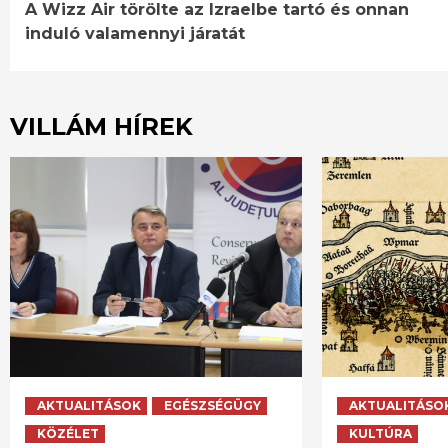
A Wizz Air törölte az Izraelbe tartó és onnan
Reading
induló valamennyi járatát
VILLÁM HÍREK
AKTUALITÁSOK
EGÉSZSÉGÜGY
AKTUALITÁSO
KÖZÉLET
KULTÚRA