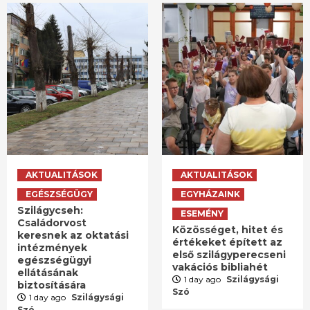
AKTUALITÁSOK
AKTUALITÁSOK
EGÉSZSÉGÜGY
EGYHÁZAINK
Szilágycseh:
ESEMÉNY
Családorvost
Közösséget, hitet és
keresnek az oktatási
értékeket épített az
intézmények
első szilágyperecseni
egészségügyi
vakációs bibliahét
ellátásának
1 day ago
Szilágysági
biztosítására
Szó
1 day ago
Szilágysági
Szó