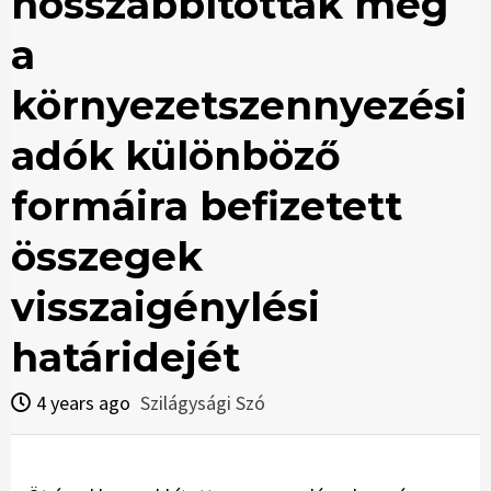
hosszabbították meg
a
környezetszennyezési
adók különböző
formáira befizetett
összegek
visszaigénylési
határidejét
4 years ago
Szilágysági Szó