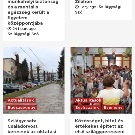
munkahelyi biztonság
Zilahon
és a mentális
1 day ago
Szilágysági
egészség került a
Szó
figyelem
középpontjába
24 hours ago
Szilágysági Szó
Aktualitások
Aktualitások
Egészségügy
Egyházaink
Esemény
Szilágycseh:
Közösséget, hitet és
Családorvost
értékeket épített az
keresnek az oktatási
első szilágyperecseni