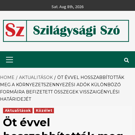
Skip
Sat. Aug 8th, 2026
to
content
Szilágysági
Primary
Menu
Szó
HOME
AKTUALITÁSOK
ÖT ÉVVEL HOSSZABBÍTOTTÁK
MEG A KÖRNYEZETSZENNYEZÉSI ADÓK KÜLÖNBÖZŐ
FORMÁIRA BEFIZETETT ÖSSZEGEK VISSZAIGÉNYLÉSI
HATÁRIDEJÉT
Aktualitások
Közélet
Öt évvel