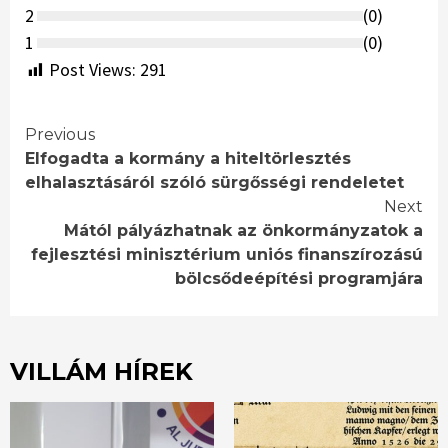
2
(
0
)
1
(
0
)
Post Views:
291
Continue
Previous
Elfogadta a kormány a hiteltörlesztés
Reading
elhalasztásáról szóló sürgősségi rendeletet
Next
Mától pályázhatnak az önkormányzatok a
fejlesztési minisztérium uniós finanszírozású
bölcsődeépítési programjára
VILLÁM HÍREK