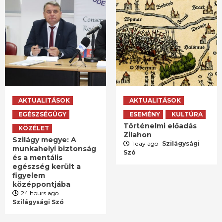
AKTUALITÁSOK
AKTUALITÁSOK
EGÉSZSÉGÜGY
ESEMÉNY
KULTÚRA
Történelmi előadás
KÖZÉLET
Zilahon
Szilágy megye: A
1 day ago
Szilágysági
munkahelyi biztonság
Szó
és a mentális
egészség került a
figyelem
középpontjába
24 hours ago
Szilágysági Szó