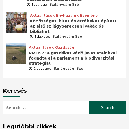
1 day ago
Szilágysági Szó
Aktualitások
Egyházaink
Esemény
Közösséget, hitet és értékeket épített
az első szilágyperecseni vakációs
bibliahét
1 day ago
Szilágysági Szó
Aktualitások
Gazdaság
RMDSZ: a gazdákat védő javaslatainkkal
fogadta el a parlament a biodiverzitási
stratégiát
2 days ago
Szilágysági Szó
Keresés
Search
for:
Legutóbbi cikkek