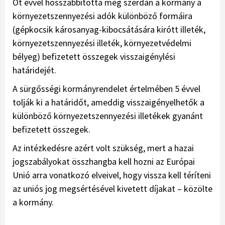
Öt évvel hosszabbította meg szerdán a kormány a
környezetszennyezési adók különböző formáira
(gépkocsik károsanyag-kibocsátására kirótt illeték,
környezetszennyezési illeték, környezetvédelmi
bélyeg) befizetett összegek visszaigénylési
határidejét.
A sürgősségi kormányrendelet értelmében 5 évvel
tolják ki a határidőt, ameddig visszaigényelhetők a
különböző környezetszennyezési illetékek gyanánt
befizetett összegek.
Az intézkedésre azért volt szükség, mert a hazai
jogszabályokat összhangba kell hozni az Európai
Unió arra vonatkozó elveivel, hogy vissza kell téríteni
az uniós jog megsértésével kivetett díjakat – közölte
a kormány.