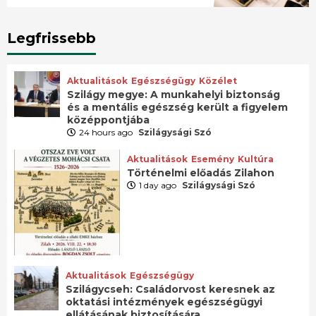
Legfrissebb
Aktualitások
Egészségügy
Közélet
Szilágy megye: A munkahelyi biztonság
és a mentális egészség került a figyelem
középpontjába
24 hours ago
Szilágysági Szó
Aktualitások
Esemény
Kultúra
Történelmi előadás Zilahon
1 day ago
Szilágysági Szó
Aktualitások
Egészségügy
Szilágycseh: Családorvost keresnek az
oktatási intézmények egészségügyi
ellátásának biztosítására