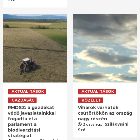
AKTUALITÁSOK
AKTUALITÁSOK
GAZDASÁG
KÖZÉLET
RMDSZ: a gazdákat
Viharok várhatók
védő javaslatainkkal
csütörtökön az ország
fogadta el a
nagy részén
parlament a
3 days ago
Szilágysági
biodiverzitási
Szó
stratégiát