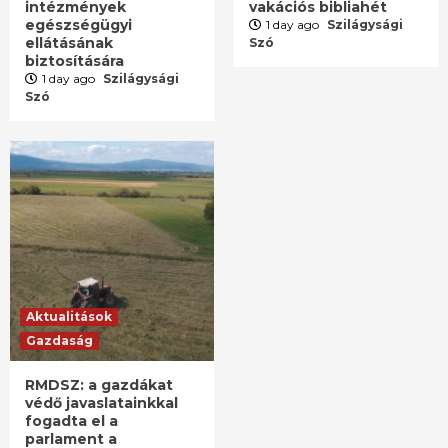
intézmények
vakációs bibliahét
egészségügyi
1 day ago
Szilágysági
ellátásának
Szó
biztosítására
1 day ago
Szilágysági
Szó
Aktualitások
Gazdaság
RMDSZ: a gazdákat
védő javaslatainkkal
fogadta el a
parlament a