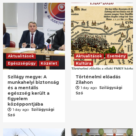
Aktualitások
Aktualitások
Esemény
Egészségügy
Közélet
Kultúra
Szilágy megye: A
Történelmi előadás
munkahelyi biztonság
Zilahon
és a mentális
1 day ago
Szilágysági
egészség került a
Szó
figyelem
középpontjába
1 day ago
Szilágysági
Szó