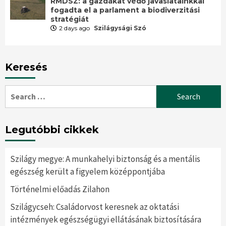
RMDSZ: a gazdákat védő javaslatainkkal
fogadta el a parlament a biodiverzitási
stratégiát
2 days ago
Szilágysági Szó
Keresés
Search
for:
Legutóbbi cikkek
Szilágy megye: A munkahelyi biztonság és a mentális
egészség került a figyelem középpontjába
Történelmi előadás Zilahon
Szilágycseh: Családorvost keresnek az oktatási
intézmények egészségügyi ellátásának biztosítására