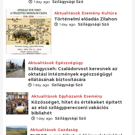
1 day ago
Szilágysági Szó
Aktualitások
Esemény
Kultúra
Történelmi előadás Zilahon
1 day ago
Szilágysági Szó
Aktualitások
Egészségügy
Szilágycseh: Családorvost keresnek az
oktatási intézmények egészségügyi
ellátásának biztosítására
1 day ago
Szilágysági Szó
Aktualitások
Egyházaink
Esemény
Közösséget, hitet és értékeket épített
az első szilágyperecseni vakációs
bibliahét
1 day ago
Szilágysági Szó
Aktualitások
Gazdaság