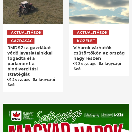
AKTUALITÁSOK
AKTUALITÁSOK
GAZDASÁG
KÖZÉLET
RMDSZ: a gazdákat
Viharok várhatók
védő javaslatainkkal
csütörtökön az ország
fogadta el a
nagy részén
parlament a
3 days ago
Szilágysági
biodiverzitási
Szó
stratégiát
2 days ago
Szilágysági
Szó