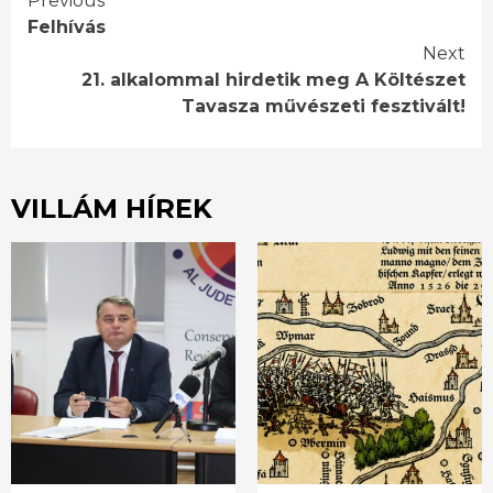
Continue
Previous
Felhívás
Reading
Next
21. alkalommal hirdetik meg A Költészet
Tavasza művészeti fesztivált!
VILLÁM HÍREK