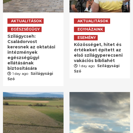
AKTUALITÁSOK
AKTUALITÁSOK
EGÉSZSÉGÜGY
EGYHÁZAINK
Szilágycseh:
ESEMÉNY
Családorvost
Közösséget, hitet és
keresnek az oktatási
értékeket épített az
intézmények
első szilágyperecseni
egészségügyi
vakációs bibliahét
ellátásának
1 day ago
Szilágysági
biztosítására
Szó
1 day ago
Szilágysági
Szó