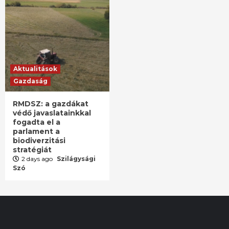
Aktualitások
Gazdaság
RMDSZ: a gazdákat
védő javaslatainkkal
fogadta el a
parlament a
biodiverzitási
stratégiát
2 days ago
Szilágysági
Szó