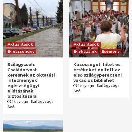
Aktualitások
Aktualitások
Egészségügy
Egyházaink
Esemény
Szilágycseh:
Közösséget, hitet és
Családorvost
értékeket épített az
keresnek az oktatási
első szilágyperecseni
intézmények
vakációs bibliahét
egészségügyi
1 day ago
Szilágysági
ellátásának
Szó
biztosítására
1 day ago
Szilágysági
Szó