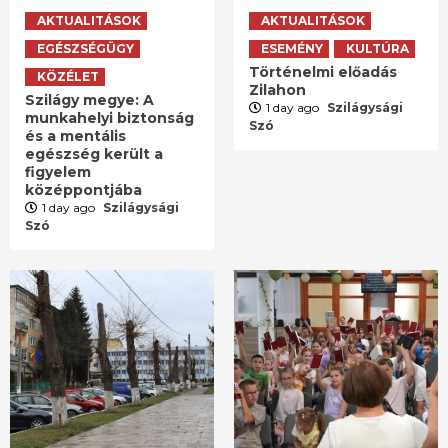
AKTUALITÁSOK
AKTUALITÁSOK
EGÉSZSÉGÜGY
ESEMÉNY
KULTÚRA
Történelmi előadás
KÖZÉLET
Zilahon
Szilágy megye: A
1 day ago
Szilágysági
munkahelyi biztonság
Szó
és a mentális
egészség került a
figyelem
középpontjába
1 day ago
Szilágysági
Szó