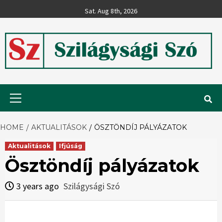
Skip
Sat. Aug 8th, 2026
to
content
Szilágysági
Primary
Menu
Szó
HOME
AKTUALITÁSOK
ÖSZTÖNDÍJ PÁLYÁZATOK
Aktualitások
Ifjúság
Ösztöndíj pályázatok
3 years ago
Szilágysági Szó