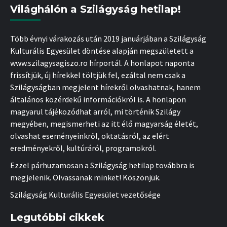
Világhálón a Szilágyság hetilap!
Több évnyi várakozás után 2019 januárjában a Szilágyság
Kulturális Egyesület döntése alapján megszületett a
www.szilagysagiszo.ro hírportál. A honlapot naponta
frissítjük, új hírekkel töltjük fel, ezáltal nem csak a
Szilágyságban megjelent hírekről olvashatnak, hanem
általános közérdekű információkról is. A honlapon
magyarul tájékozódhat arról, mi történik Szilágy
megyében, megismerheti az itt élő magyarság életét,
olvashat eseményeinkről, oktatásról, az elért
eredményekről, kultúráról, programokról.
Ezzel párhuzamosan a Szilágyság hetilap továbbra is
megjelenik. Olvassanak minket! Köszönjük.
Szilágyság Kulturális Egyesület vezetősége
Legutóbbi cikkek