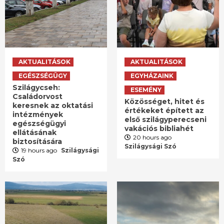
AKTUALITÁSOK
AKTUALITÁSOK
EGÉSZSÉGÜGY
EGYHÁZAINK
Szilágycseh:
ESEMÉNY
Családorvost
Közösséget, hitet és
keresnek az oktatási
értékeket épített az
intézmények
első szilágyperecseni
egészségügyi
vakációs bibliahét
ellátásának
20 hours ago
biztosítására
Szilágysági Szó
19 hours ago
Szilágysági
Szó