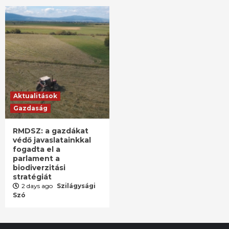
Aktualitások
Gazdaság
RMDSZ: a gazdákat
védő javaslatainkkal
fogadta el a
parlament a
biodiverzitási
stratégiát
2 days ago
Szilágysági
Szó