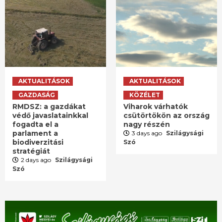
AKTUALITÁSOK
AKTUALITÁSOK
GAZDASÁG
KÖZÉLET
RMDSZ: a gazdákat
Viharok várhatók
védő javaslatainkkal
csütörtökön az ország
fogadta el a
nagy részén
parlament a
3 days ago
Szilágysági
biodiverzitási
Szó
stratégiát
2 days ago
Szilágysági
Szó