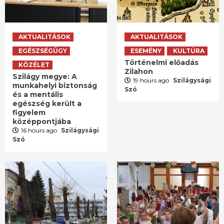
AKTUALITÁSOK
AKTUALITÁSOK
EGÉSZSÉGÜGY
ESEMÉNY
KULTÚRA
Történelmi előadás
KÖZÉLET
Zilahon
Szilágy megye: A
19 hours ago
Szilágysági
munkahelyi biztonság
Szó
és a mentális
egészség került a
figyelem
középpontjába
16 hours ago
Szilágysági
Szó