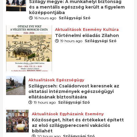
Szilágy megye: A munkahelyi biztonság
és a mentális egészség került a figyelem
középpontjába
16 hours ago
Szilágysági Szó
Aktualitások
Esemény
Kultúra
Történelmi előadás Zilahon
19 hours ago
Szilágysági Szó
Aktualitások
Egészségügy
Szilágycseh: Családorvost keresnek az
oktatási intézmények egészségügyi
ellátásának biztosítására
19 hours ago
Szilágysági Szó
Aktualitások
Egyházaink
Esemény
Közösséget, hitet és értékeket épített
az első szilágyperecseni vakációs
bibliahét
20 hours ago
Szilágysági Szó