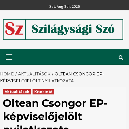
Skip
Sat. Aug 8th, 2026
to
content
Szilágysági
Primary
Menu
Szó
HOME
AKTUALITÁSOK
OLTEAN CSONGOR EP-
KÉPVISELŐJELÖLT NYILATKOZATA
Aktualitások
Kitekintő
Oltean Csongor EP-
képviselőjelölt