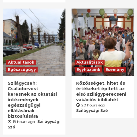
Aktualitások
Aktualitások
Egészségügy
Egyházaink
Esemény
Szilágycseh:
Közösséget, hitet és
Családorvost
értékeket épített az
keresnek az oktatási
első szilágyperecseni
intézmények
vakációs bibliahét
egészségügyi
20 hours ago
ellátásának
Szilágysági Szó
biztosítására
19 hours ago
Szilágysági
Szó