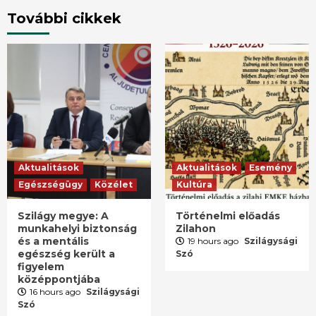
További cikkek
Aktualitások
Aktualitások
Esemény
Egészségügy
Közélet
Kultúra
Szilágy megye: A
Történelmi előadás
munkahelyi biztonság
Zilahon
és a mentális
19 hours ago
Szilágysági
egészség került a
Szó
figyelem
középpontjába
16 hours ago
Szilágysági
Szó