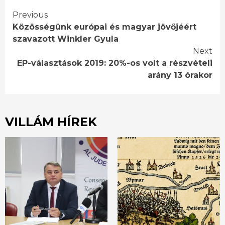
Continue
Previous
Közösségünk európai és magyar jövőjéért
Reading
szavazott Winkler Gyula
Next
EP-választások 2019: 20%-os volt a részvételi
arány 13 órakor
VILLÁM HÍREK