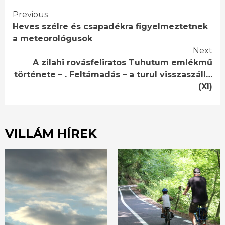
Continue
Previous
Heves szélre és csapadékra figyelmeztetnek
Reading
a meteorológusok
Next
A zilahi rovásfeliratos Tuhutum emlékmű
története – . Feltámadás – a turul visszaszáll…
(XI)
VILLÁM HÍREK