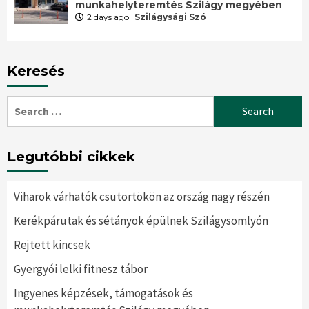
munkahelyteremtés Szilágy megyében
2 days ago
Szilágysági Szó
Keresés
Search
for:
Legutóbbi cikkek
Viharok várhatók csütörtökön az ország nagy részén
Kerékpárutak és sétányok épülnek Szilágysomlyón
Rejtett kincsek
Gyergyói lelki fitnesz tábor
Ingyenes képzések, támogatások és