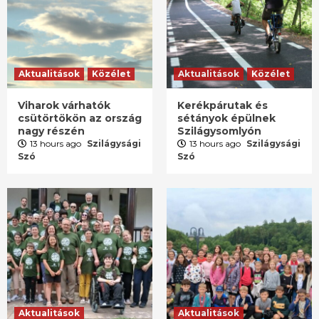
Aktualitások
Közélet
Aktualitások
Közélet
Viharok várhatók
Kerékpárutak és
csütörtökön az ország
sétányok épülnek
nagy részén
Szilágysomlyón
13 hours ago
Szilágysági
13 hours ago
Szilágysági
Szó
Szó
Aktualitások
Aktualitások