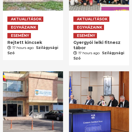
AKTUALITÁSOK
AKTUALITÁSOK
EGYHÁZAINK
EGYHÁZAINK
ESEMÉNY
ESEMÉNY
Rejtett kincsek
Gyergyói lelki fitnesz
tábor
17 hours ago
Szilágysági
Szó
17 hours ago
Szilágysági
Szó