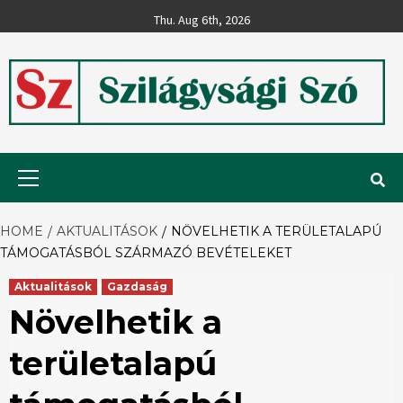
Skip
Thu. Aug 6th, 2026
to
content
Szilágysági
Primary
Menu
Szó
HOME
AKTUALITÁSOK
NÖVELHETIK A TERÜLETALAPÚ
TÁMOGATÁSBÓL SZÁRMAZÓ BEVÉ­TE­LEKET
Aktualitások
Gazdaság
Növelhetik a
területalapú