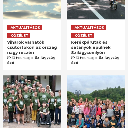
AKTUALITÁSOK
AKTUALITÁSOK
KÖZÉLET
KÖZÉLET
Viharok várhatók
Kerékpárutak és
csütörtökön az ország
sétányok épülnek
nagy részén
Szilágysomlyón
13 hours ago
Szilágysági
13 hours ago
Szilágysági
Szó
Szó