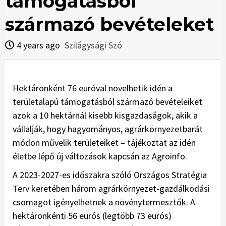
támogatásból
származó bevé­te­leket
4 years ago
Szilágysági Szó
Hektáronként 76 euróval növelhetik idén a
területalapú támogatásból származó bevé­te­leiket
azok a 10 hektárnál kisebb kisgazdaságok, akik a
vállalják, hogy hagyományos, agrárkörnyezetbarát
módon művelik területeiket – tájékoztat az idén
életbe lépő új változások kapcsán az Agroinfo.
A 2023-2027-es időszakra szó­ló Országos Stratégia
Terv keretében három agrár­környezet-gaz­dálkodási
csomagot igé­­nyel­hetnek a növénytermesztők. A
hektáronkénti 56 eurós (legtöbb 73 eurós)