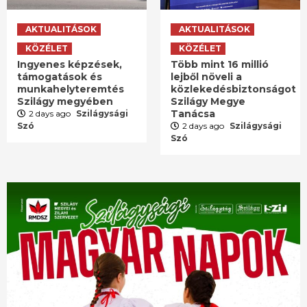
AKTUALITÁSOK
AKTUALITÁSOK
KÖZÉLET
KÖZÉLET
Ingyenes képzések,
Több mint 16 millió
támogatások és
lejből növeli a
munkahelyteremtés
közlekedésbiztonságot
Szilágy megyében
Szilágy Megye
Tanácsa
2 days ago
Szilágysági
Szó
2 days ago
Szilágysági
Szó