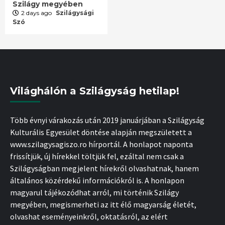
Szilágy megyében
2 days ago
Szilágysági
Szó
Világhálón a Szilágyság hetilap!
Több évnyi várakozás után 2019 januárjában a Szilágyság
Kulturális Egyesület döntése alapján megszületett a
www.szilagysagiszo.ro hírportál. A honlapot naponta
frissítjük, új hírekkel töltjük fel, ezáltal nem csak a
Szilágyságban megjelent hírekről olvashatnak, hanem
általános közérdekű információkról is. A honlapon
magyarul tájékozódhat arról, mi történik Szilágy
megyében, megismerheti az itt élő magyarság életét,
olvashat eseményeinkről, oktatásról, az elért