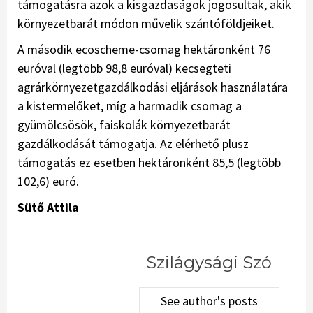
támogatásra azok a kisgazdaságok jogosultak, akik
környezetbarát módon művelik szántóföldjeiket.
A második ecoscheme-csomag hektáronként 76
euróval (legtöbb 98,8 euróval) kecsegteti
agrárkörnyezetgazdálkodási eljárások használatára
a kistermelőket, míg a harmadik csomag a
gyümölcsösök, faiskolák környezetbarát
gazdálkodását támogatja. Az elérhető plusz
támogatás ez esetben hektáronként 85,5 (legtöbb
102,6) euró.
Sütő Attila
Szilágysági Szó
See author's posts