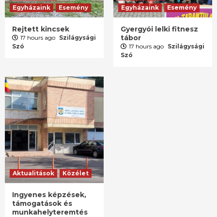
Egyházaink
Esemény
Egyházaink
Esemény
Rejtett kincsek
Gyergyói lelki fitnesz
tábor
17 hours ago
Szilágysági
Szó
17 hours ago
Szilágysági
Szó
Aktualitások
Közélet
Ingyenes képzések,
támogatások és
munkahelyteremtés