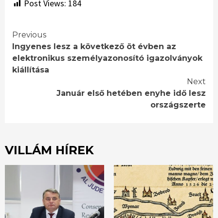
Post Views:
184
Continue
Previous
Ingyenes lesz a következő öt évben az
Reading
elektronikus személyazonosító igazolványok
kiállítása
Next
Január első hetében enyhe idő lesz
országszerte
VILLÁM HÍREK