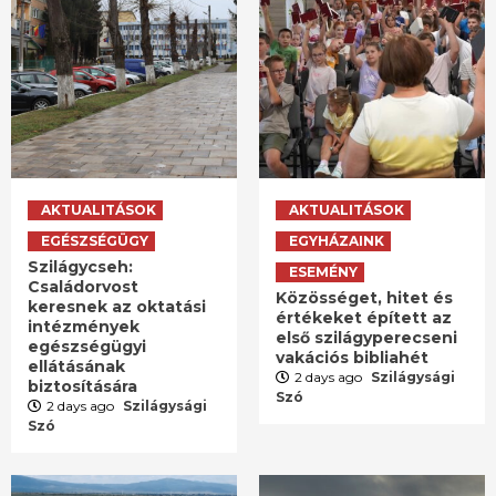
AKTUALITÁSOK
AKTUALITÁSOK
EGÉSZSÉGÜGY
EGYHÁZAINK
Szilágycseh:
ESEMÉNY
Családorvost
Közösséget, hitet és
keresnek az oktatási
értékeket épített az
intézmények
első szilágyperecseni
egészségügyi
vakációs bibliahét
ellátásának
2 days ago
Szilágysági
biztosítására
Szó
2 days ago
Szilágysági
Szó