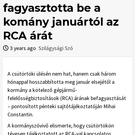
fagyasztotta be a
komány januártól az
RCA árát
3 years ago
Szilágysági Szó
A csütörtöki ülésén nem hat, hanem csak három
hónappal hosszabbította meg január elsejétől a
kormány a kötelező gépjármű-
felelősségbiztosítások (RCA) árának befagyasztását
– pontosított pénteki sajtótájékoztatóján Mihai
Constantin.
A kormányszóvivő elismerte, hogy csütörtökön
tévesen tájékoztatott az RCA-val kapcsolatos