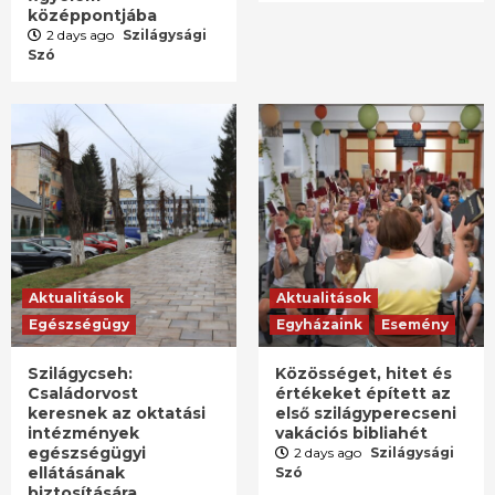
középpontjába
2 days ago
Szilágysági
Szó
Aktualitások
Aktualitások
Egészségügy
Egyházaink
Esemény
Szilágycseh:
Közösséget, hitet és
Családorvost
értékeket épített az
keresnek az oktatási
első szilágyperecseni
intézmények
vakációs bibliahét
egészségügyi
2 days ago
Szilágysági
ellátásának
Szó
biztosítására