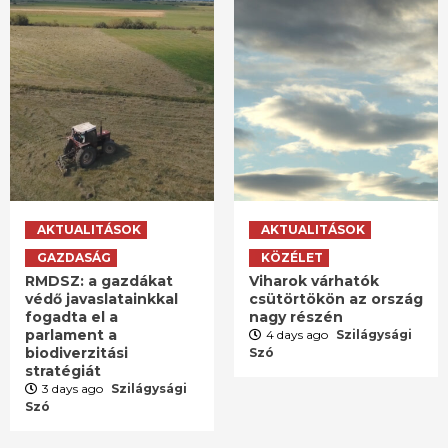
AKTUALITÁSOK
AKTUALITÁSOK
GAZDASÁG
KÖZÉLET
RMDSZ: a gazdákat
Viharok várhatók
védő javaslatainkkal
csütörtökön az ország
fogadta el a
nagy részén
parlament a
4 days ago
Szilágysági
biodiverzitási
Szó
stratégiát
3 days ago
Szilágysági
Szó