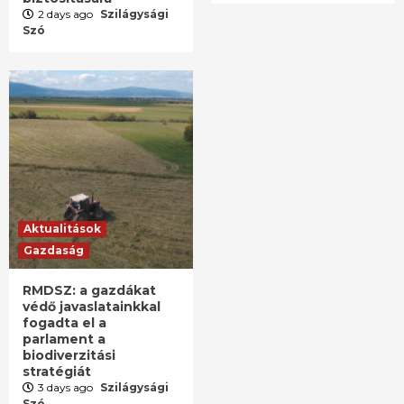
2 days ago
Szilágysági
Szó
Aktualitások
Gazdaság
RMDSZ: a gazdákat
védő javaslatainkkal
fogadta el a
parlament a
biodiverzitási
stratégiát
3 days ago
Szilágysági
Szó