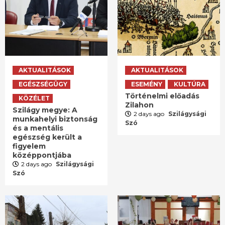
AKTUALITÁSOK
AKTUALITÁSOK
EGÉSZSÉGÜGY
ESEMÉNY
KULTÚRA
Történelmi előadás
KÖZÉLET
Zilahon
Szilágy megye: A
2 days ago
Szilágysági
munkahelyi biztonság
Szó
és a mentális
egészség került a
figyelem
középpontjába
2 days ago
Szilágysági
Szó