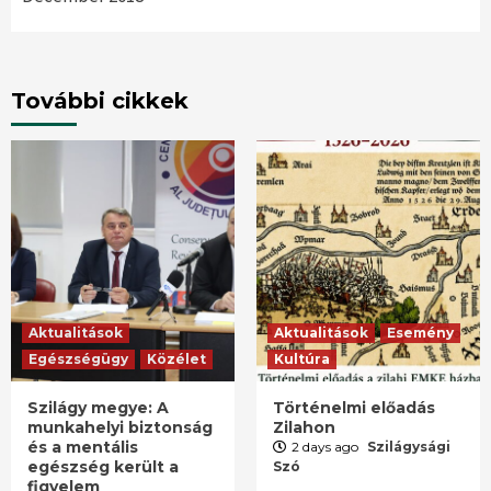
További cikkek
Aktualitások
Aktualitások
Esemény
Egészségügy
Közélet
Kultúra
Szilágy megye: A
Történelmi előadás
munkahelyi biztonság
Zilahon
és a mentális
2 days ago
Szilágysági
egészség került a
Szó
figyelem