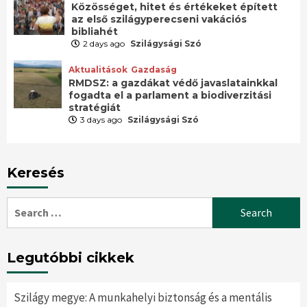
Közösséget, hitet és értékeket épített
az első szilágyperecseni vakációs
bibliahét
2 days ago
Szilágysági Szó
Aktualitások
Gazdaság
RMDSZ: a gazdákat védő javaslatainkkal
fogadta el a parlament a biodiverzitási
stratégiát
3 days ago
Szilágysági Szó
Keresés
Search
for:
Legutóbbi cikkek
Szilágy megye: A munkahelyi biztonság és a mentális