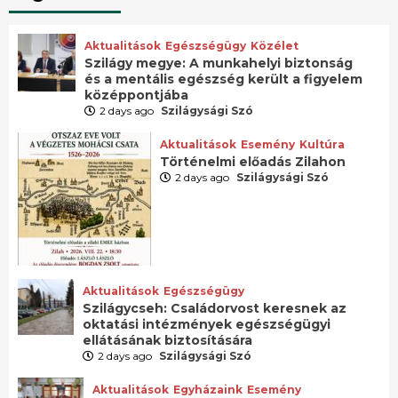
Aktualitások
Egészségügy
Közélet
Szilágy megye: A munkahelyi biztonság
és a mentális egészség került a figyelem
középpontjába
2 days ago
Szilágysági Szó
Aktualitások
Esemény
Kultúra
Történelmi előadás Zilahon
2 days ago
Szilágysági Szó
Aktualitások
Egészségügy
Szilágycseh: Családorvost keresnek az
oktatási intézmények egészségügyi
ellátásának biztosítására
2 days ago
Szilágysági Szó
Aktualitások
Egyházaink
Esemény