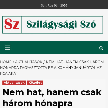
Skip
Sun. Aug 9th, 2026
to
content
Szilágysági
Primary
Menu
Szó
HOME
AKTUALITÁSOK
NEM HAT, HANEM CSAK HÁROM
HÓNAPRA FAGYASZTOTTA BE A KOMÁNY JANUÁRTÓL AZ
RCA ÁRÁT
Aktualitások
Közélet
Nem hat, hanem csak
három hónapra