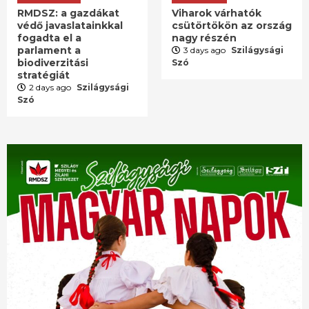
RMDSZ: a gazdákat
Viharok várhatók
védő javaslatainkkal
csütörtökön az ország
fogadta el a
nagy részén
parlament a
3 days ago
Szilágysági
biodiverzitási
Szó
stratégiát
2 days ago
Szilágysági
Szó