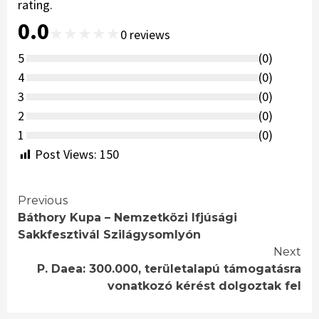
rating.
0.0
★
★
★
★
★
0
reviews
5
(
0
)
4
(
0
)
3
(
0
)
2
(
0
)
1
(
0
)
Post Views:
150
Continue
Previous
Báthory Kupa – Nemzetközi Ifjúsági
Reading
Sakkfesztivál Szilágysomlyón
Next
P. Daea: 300.000, területalapú támogatásra
vonatkozó kérést dolgoztak fel