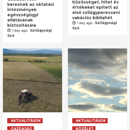
Közösséget, hitet és
keresnek az oktatási
értékeket épített az
intézmények
első szilágyperecseni
egészségügyi
vakációs bibliahét
ellátásának
1 day ago
Szilágysági
biztosítására
Szó
1 day ago
Szilágysági
Szó
AKTUALITÁSOK
AKTUALITÁSOK
GAZDASÁG
KÖZÉLET