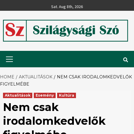
Skip
Sat. Aug 8th, 2026
to
content
Szilágysági
Primary
Menu
Szó
HOME
AKTUALITÁSOK
NEM CSAK IRODALOMKEDVELŐK
FIGYELMÉBE
Aktualitások
Esemény
Kultúra
Nem csak
irodalomkedvelők