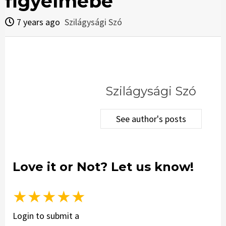
figyelmébe
7 years ago
Szilágysági Szó
Szilágysági Szó
See author's posts
Love it or Not? Let us know!
★
★
★
★
★
Login to submit a