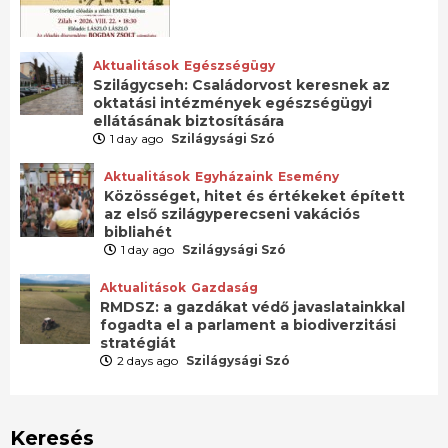
Aktualitások
Egészségügy
Szilágycseh: Családorvost keresnek az
oktatási intézmények egészségügyi
ellátásának biztosítására
1 day ago
Szilágysági Szó
Aktualitások
Egyházaink
Esemény
Közösséget, hitet és értékeket épített
az első szilágyperecseni vakációs
bibliahét
1 day ago
Szilágysági Szó
Aktualitások
Gazdaság
RMDSZ: a gazdákat védő javaslatainkkal
fogadta el a parlament a biodiverzitási
stratégiát
2 days ago
Szilágysági Szó
Keresés