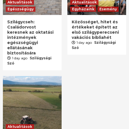
Aktualitások
Aktualitások
Egészségügy
Egyházaink
Esemény
Szilágycseh:
Közösséget, hitet és
Családorvost
értékeket épített az
keresnek az oktatási
első szilágyperecseni
intézmények
vakációs bibliahét
egészségügyi
1 day ago
Szilágysági
ellátásának
Szó
biztosítására
1 day ago
Szilágysági
Szó
Aktualitások