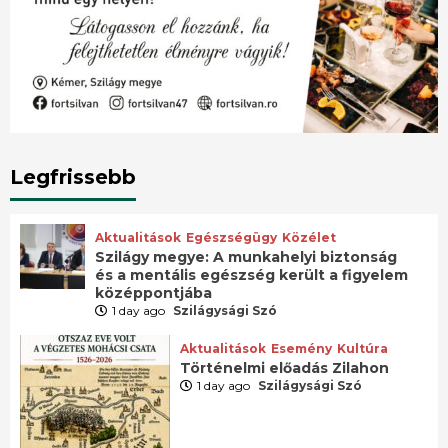
Legfrissebb
Aktualitások
Egészségügy
Közélet
Szilágy megye: A munkahelyi biztonság
és a mentális egészség került a figyelem
középpontjába
1 day ago
Szilágysági Szó
Aktualitások
Esemény
Kultúra
Történelmi előadás Zilahon
1 day ago
Szilágysági Szó