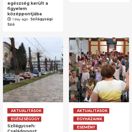
egészség került a
figyelem
középpontjába
1 day ago
Szilágysági
Szó
AKTUALITÁSOK
AKTUALITÁSOK
EGÉSZSÉGÜGY
EGYHÁZAINK
Szilágycseh:
ESEMÉNY
Családorvost