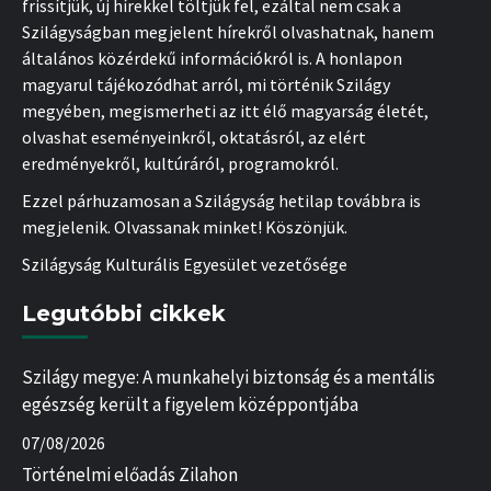
frissítjük, új hírekkel töltjük fel, ezáltal nem csak a
Szilágyságban megjelent hírekről olvashatnak, hanem
általános közérdekű információkról is. A honlapon
magyarul tájékozódhat arról, mi történik Szilágy
megyében, megismerheti az itt élő magyarság életét,
olvashat eseményeinkről, oktatásról, az elért
eredményekről, kultúráról, programokról.
Ezzel párhuzamosan a Szilágyság hetilap továbbra is
megjelenik. Olvassanak minket! Köszönjük.
Szilágyság Kulturális Egyesület vezetősége
Legutóbbi cikkek
Szilágy megye: A munkahelyi biztonság és a mentális
egészség került a figyelem középpontjába
07/08/2026
Történelmi előadás Zilahon