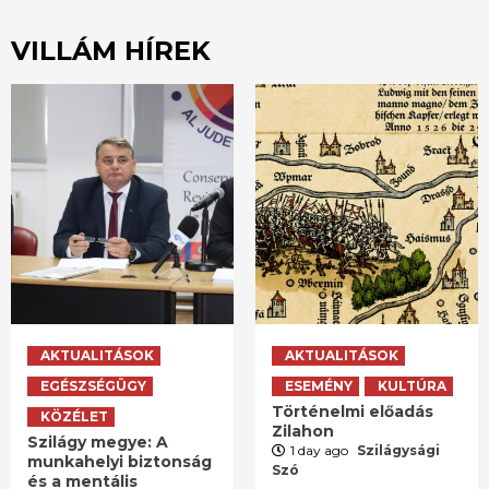
VILLÁM HÍREK
AKTUALITÁSOK
AKTUALITÁSOK
EGÉSZSÉGÜGY
ESEMÉNY
KULTÚRA
Történelmi előadás
KÖZÉLET
Zilahon
Szilágy megye: A
1 day ago
Szilágysági
munkahelyi biztonság
Szó
és a mentális