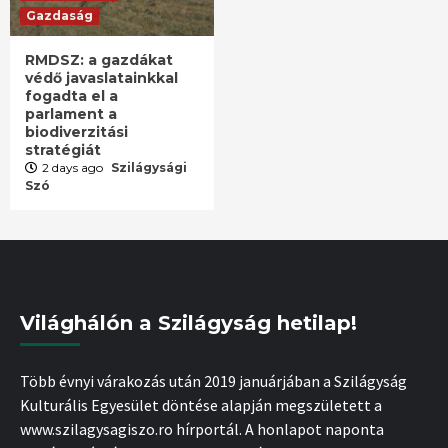
Gazdaság
RMDSZ: a gazdákat
védő javaslatainkkal
fogadta el a
parlament a
biodiverzitási
stratégiát
2 days ago
Szilágysági
Szó
Világhálón a Szilágyság hetilap!
Több évnyi várakozás után 2019 januárjában a Szilágyság
Kulturális Egyesület döntése alapján megszületett a
www.szilagysagiszo.ro hírportál. A honlapot naponta