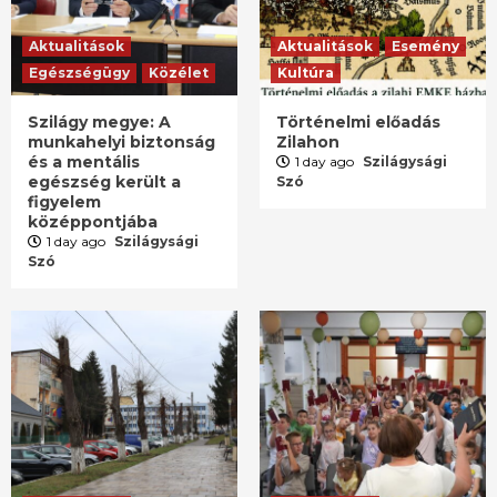
Aktualitások
Aktualitások
Esemény
Egészségügy
Közélet
Kultúra
Szilágy megye: A
Történelmi előadás
munkahelyi biztonság
Zilahon
és a mentális
1 day ago
Szilágysági
egészség került a
Szó
figyelem
középpontjába
1 day ago
Szilágysági
Szó