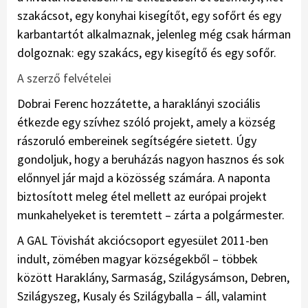
szakácsot, egy konyhai kisegítőt, egy sofőrt és egy
karbantartót alkalmaznak, jelenleg még csak hárman
dolgoznak: egy szakács, egy kisegítő és egy sofőr.
A szerző felvételei
Dobrai Ferenc hozzátette, a haraklányi szociális
étkezde egy szívhez szóló projekt, amely a község
rászoruló embereinek segítségére sietett. Úgy
gondoljuk, hogy a beruházás nagyon hasznos és sok
előnnyel jár majd a közösség számára. A naponta
biztosított meleg étel mellett az európai projekt
munkahelyeket is teremtett – zárta a polgármester.
A GAL Tövishát akciócsoport egyesület 2011-ben
indult, zömében magyar községekből – többek
között Haraklány, Sarmaság, Szilágysámson, Debren,
Szilágyszeg, Kusaly és Szilágyballa – áll, valamint