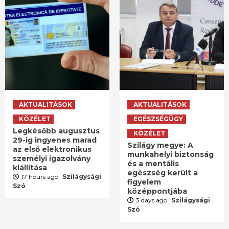
AKTUALITÁSOK
AKTUALITÁSOK
KÖZÉLET
EGÉSZSÉGÜGY
Legkésőbb augusztus
KÖZÉLET
29-ig ingyenes marad
Szilágy megye: A
az első elektronikus
munkahelyi biztonság
személyi igazolvány
és a mentális
kiállítása
egészség került a
17 hours ago
Szilágysági
figyelem
Szó
középpontjába
3 days ago
Szilágysági
Szó