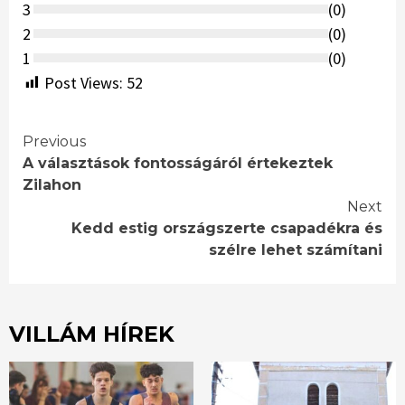
3
(
0
)
2
(
0
)
1
(
0
)
Post Views:
52
Continue
Previous
A választások fontosságáról értekeztek
Reading
Zilahon
Next
Kedd estig országszerte csapadékra és
szélre lehet számítani
VILLÁM HÍREK