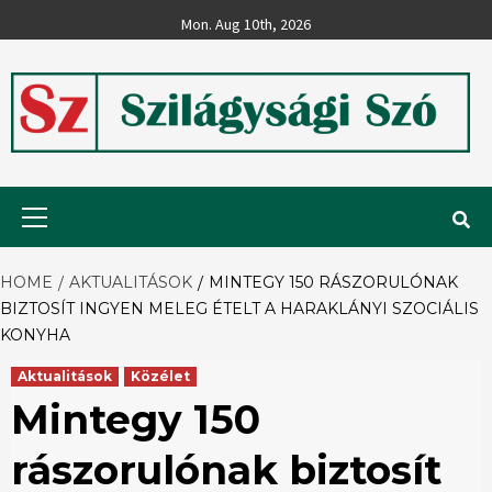
Skip
Mon. Aug 10th, 2026
to
content
Szilágysági
Primary
Menu
Szó
HOME
AKTUALITÁSOK
MINTEGY 150 RÁSZORULÓNAK
BIZTOSÍT INGYEN MELEG ÉTELT A HARAKLÁNYI SZOCIÁLIS
KONYHA
Aktualitások
Közélet
Mintegy 150
rászorulónak biztosít