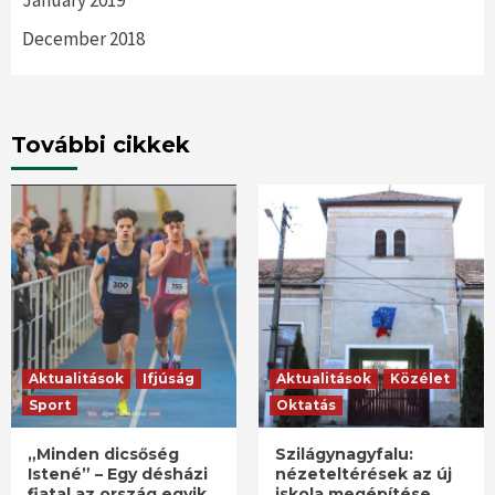
January 2019
December 2018
További cikkek
Aktualitások
Ifjúság
Aktualitások
Közélet
Sport
Oktatás
„Minden dicsőség
Szilágynagyfalu:
Istené” – Egy désházi
nézeteltérések az új
fiatal az ország egyik
iskola megépítése