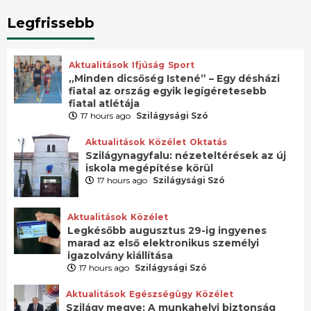
Legfrissebb
Aktualitások
Ifjúság
Sport
„Minden dicsőség Istené” – Egy désházi
fiatal az ország egyik legígéretesebb
fiatal atlétája
17 hours ago
Szilágysági Szó
Aktualitások
Közélet
Oktatás
Szilágynagyfalu: nézeteltérések az új
iskola megépítése körül
17 hours ago
Szilágysági Szó
Aktualitások
Közélet
Legkésőbb augusztus 29-ig ingyenes
marad az első elektronikus személyi
igazolvány kiállítása
17 hours ago
Szilágysági Szó
Aktualitások
Egészségügy
Közélet
Szilágy megye: A munkahelyi biztonság