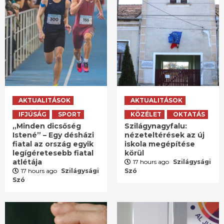
AKTUALITÁSOK
AKTUALITÁSOK
IFJÚSÁG
SPORT
KÖZÉLET
OKTATÁS
„Minden dicsőség
Szilágynagyfalu:
Istené” – Egy désházi
nézeteltérések az új
fiatal az ország egyik
iskola megépítése
legígéretesebb fiatal
körül
atlétája
17 hours ago
Szilágysági
17 hours ago
Szilágysági
Szó
Szó