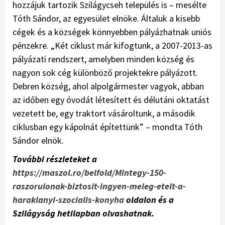
hozzájuk tartozik Szilágycseh település is – mesélte
Tóth Sándor, az egyesület elnöke. Általuk a kisebb
cégek és a községek könnyebben pályázhatnak uniós
pénzekre. „Két ciklust már kifogtunk, a 2007-2013-as
pályázati rendszert, amelyben minden község és
nagyon sok cég különböző projektekre pályázott.
Debren község, ahol alpolgármester vagyok, abban
az időben egy óvodát létesített és délutáni oktatást
vezetett be, egy traktort vásároltunk, a második
ciklusban egy kápolnát építettünk” – mondta Tóth
Sándor elnök.
További részleteket a
https://maszol.ro/belfold/Mintegy-150-
raszorulonak-biztosit-ingyen-meleg-etelt-a-
haraklanyi-szocialis-konyha
oldalon és a
Szilágyság hetilapban olvashatnak.