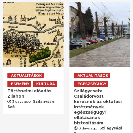
AKTUALITÁSOK
AKTUALITÁSOK
ESEMÉNY
KULTÚRA
EGÉSZSÉGÜGY
Történelmi előadás
Szilágycseh:
Zilahon
Családorvost
keresnek az oktatási
3 days ago
Szilágysági
intézmények
Szó
egészségügyi
ellátásának
biztosítására
3 days ago
Szilágysági