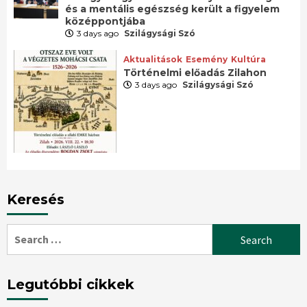
és a mentális egészség került a figyelem
középpontjába
3 days ago
Szilágysági Szó
Aktualitások
Esemény
Kultúra
Történelmi előadás Zilahon
3 days ago
Szilágysági Szó
Keresés
Search
for:
Legutóbbi cikkek