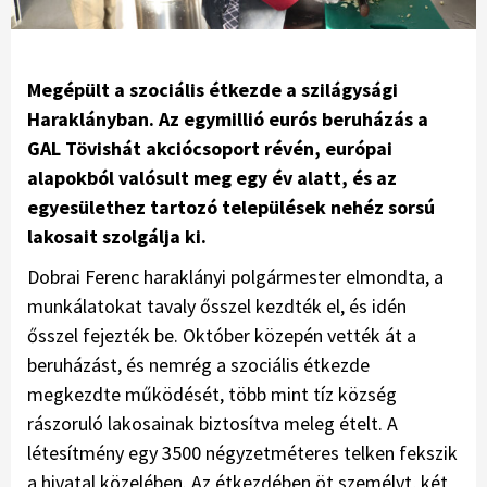
Megépült a szociális étkezde a szilágysági
Haraklányban. Az egymillió eurós beruházás a
GAL Tövishát akciócsoport révén, európai
alapokból valósult meg egy év alatt, és az
egyesülethez tartozó települések nehéz sorsú
lakosait szolgálja ki.
Dobrai Ferenc haraklányi polgármester elmondta, a
munkálatokat tavaly ősszel kezdték el, és idén
ősszel fejezték be. Október közepén vették át a
beruházást, és nemrég a szociális étkezde
megkezdte működését, több mint tíz község
rászoruló lakosainak biztosítva meleg ételt. A
létesítmény egy 3500 négyzetméteres telken fekszik
a hivatal közelében. Az étkezdében öt személyt, két