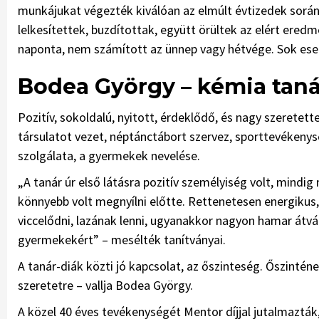
munkájukat végezték kiválóan az elmúlt évtizedek során. 
lelkesítettek, buzdítottak, együtt örültek az elért eredm
naponta, nem számított az ünnep vagy hétvége. Sok ese
Bodea György – kémia tanár
Pozitív, sokoldalú, nyitott, érdeklődő, és nagy szeretet
társulatot vezet, néptánctábort szervez, sporttevékenys
szolgálata, a gyermekek nevelése.
„A tanár úr első látásra pozitív személyiség volt, mindig
könnyebb volt megnyílni előtte. Rettenetesen energikus, 
viccelődni, lazának lenni, ugyanakkor nagyon hamar átvált
gyermekekért” – mesélték tanítványai.
A tanár-diák közti jó kapcsolat, az őszinteség. Őszintén
szeretetre – vallja Bodea György.
A közel 40 éves tevékenységét Mentor díjjal jutalmazták