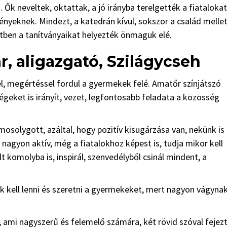
Ők neveltek, oktattak, a jó irányba terelgették a fiatalokat
ényeknek. Mindezt, a katedrán kívül, sokszor a család mellet
tben a tanítványaikat helyezték önmaguk elé.
, aligazgató, Szilágycseh
tel, megértéssel fordul a gyermekek felé. Amatőr színjátszó
égeket is irányít, vezet, legfontosabb feladata a közösség
 mosolygott, azáltal, hogy pozitív kisugárzása van, nekünk is
nagyon aktív, még a fiatalokhoz képest is, tudja mikor kell
 komolyba is, inspirál, szenvedélyből csinál mindent, a
ek kell lenni és szeretni a gyermekeket, mert nagyon vágynak
, ami nagyszerű és felemelő számára, két rövid szóval fejez