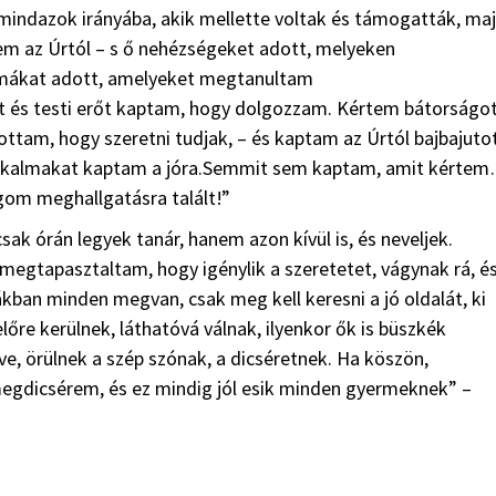
 mindazok irányába, akik mellette voltak és támogatták, ma
tem az Úrtól – s ő nehézségeket adott, melyeken
mákat adott, amelyeket megtanultam
 és testi erőt kaptam, hogy dolgozzam. Kértem bátorságot
ottam, hogy szeretni tudjak, – és kaptam az Úrtól bajbajuto
t alkalmakat kaptam a jóra.Semmit sem kaptam, amit kérte
om meghallgatásra talált!”
ak órán legyek tanár, hanem azon kívül is, és neveljek.
egtapasztaltam, hogy igénylik a szeretetet, vágynak rá, é
ban minden megvan, csak meg kell keresni a jó oldalát, ki
előre kerülnek, láthatóvá válnak, ilyenkor ők is büszkék
ve, örülnek a szép szónak, a dicséretnek. Ha köszön,
egdicsérem, és ez mindig jól esik minden gyermeknek” –