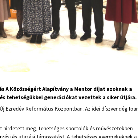
 A Közösségért Alapítvány a Mentor díjat azoknak a
s tehetségükkel generációkat vezettek a siker útjára.
 Új Ezredév Református Központban. Az idei díszvendég Ioa
t hirdetett meg, tehetséges sportolók és művészetekben
zési és utazási támogatást. A tehetséges gyermekeknek a