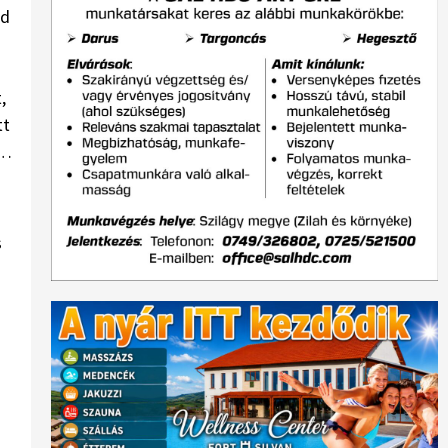
jd
,
tt
m…
s