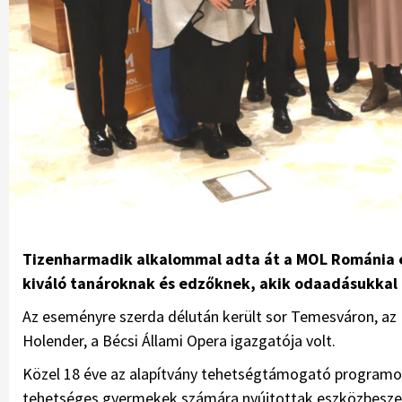
Tizenharmadik alkalommal adta át a MOL Románia és
kiváló tanároknak és edzőknek, akik odaadásukkal é
Az eseményre szerda délután került sor Temesváron, az
Holender, a Bécsi Állami Opera igazgatója volt.
Közel 18 éve az alapítvány tehetségtámogató programo
tehetséges gyermekek számára nyújtottak eszközbeszer