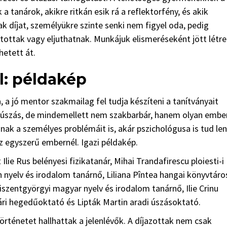
 tanárok, akikre ritkán esik rá a reflektorfény, és akik
 díjat, személyükre szinte senki nem figyel oda, pedig
ottak vagy eljuthatnak. Munkájuk elismeréseként jött létre
hetett át.
ál: példakép
a jó mentor szakmailag fel tudja készíteni a tanítványait
y úszás, de mindemellett nem szakbarbár, hanem olyan ember
ainak a személyes problémáit is, akár pszichológusa is tud len
az egyszerű embernél. Igazi példakép.
Ilie Rus belényesi fizikatanár, Mihai Trandafirescu ploiesti-i
nyelv és irodalom tanárnő, Liliana Pîntea hangai könyvtáro
szentgyörgyi magyar nyelv és irodalom tanárnő, Ilie Crinu
vári hegedűoktató és Lipták Martin aradi úszásoktató.
örténetet hallhattak a jelenlévők. A díjazottak nem csak