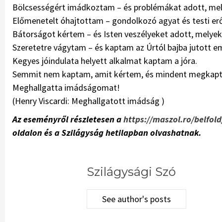
Bölcsességért imádkoztam – és problémákat adott, me
Előmenetelt óhajtottam – gondolkozó agyat és testi e
Bátorságot kértem – és Isten veszélyeket adott, melye
Szeretetre vágytam – és kaptam az Úrtól bajba jutott em
Kegyes jóindulata helyett alkalmat kaptam a jóra.
Semmit nem kaptam, amit kértem, és mindent megkapt
Meghallgatta imádságomat!
(Henry Viscardi: Meghallgatott imádság )
Az eseményről részletesen a
https://maszol.ro/belfold
oldalon és a Szilágyság hetilapban olvashatnak.
Szilágysági Szó
See author's posts