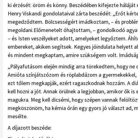
ki érzését: öröm és könny. Beszédében kifejezte háláját
Henry Viskandi gondolataival zárta beszédét: ,,Erőt kér
megedződtem. Bölcsességért imádkoztam, – és problé
megoldani.Előmenetelt óhajtottam, – gondolkodó agyat
– és Isten veszélyeket adott, amelyeket legyőztem. Áhít
embereket, akiken segítsek. Kegyes jóindulata helyet
és mindent megkaptam, amire szükségem volt. Imádság
,,Pályafutásom elején mindig arra törekedtem, hogy ne cs
Amióta színjátszózom és röplabdázom a gyermekekkel, m
ezt tőlem megkapják, ezért ragaszkodnak hozzám. A diák
kell hozni a jót. Annak örülnek a legjobban, amikor ők is 
magukra. Meg kell dicsérni, hogy szépen vannak felöltöz
megköszönöm, ha kémia órán egy gyors jó választ ad, m
mesélte.
A díjazott beszéde: