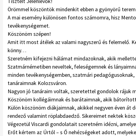
Tisztelt Jelenlévők!
Örömmel köszöntök mindenkit ebben a gyönyörű terembe
A mai esemény különösen fontos számomra, hisz Mentor-d
tevékenységemet.
Köszönöm szépen!
Amit itt most átélek az valami nagyszerű és felemelő. K
könny…
Szeretném kifejezni hálámat mindazoknak, akik mellette
Szatmárnémetiben neveltek, feleségemnek és lányaimnak,
minden tevékenységemben, szatmári pedagógusoknak, aki
tanáraimnak Kolozsváron.
Nagyon jó tanáraim voltak, szeretettel gondolok rájuk m
Köszönöm kollégáimnak és barátaimnak, akik bátorítot
Külön köszönöm diákjaimnak, akikkel negyven éven át do
rendező valamint röplabdaedző. Sikereimet nektek kös
Végezetül Viscardi gondolatait szeretném idézni, ame
Erőt kértem az Úrtól – s Ő nehézségeket adott, melye