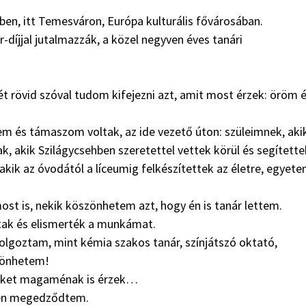
n, itt Temesváron, Európa kulturális fővárosában.
íjjal jutalmazzák, a közel negyven éves tanári
ét rövid szóval tudom kifejezni azt, amit most érzek: öröm 
m és támaszom voltak, az ide vezető úton: szüleimnek, aki
 akik Szilágycsehben szeretettel vettek körül és segítette
k az óvodától a líceumig felkészítettek az életre, egyete
ost is, nekik köszönhetem azt, hogy én is tanár lettem.
tak és elismerték a munkámat.
lgoztam, mint kémia szakos tanár, színjátszó oktató,
zönhetem!
lyeket magaménak is érzek…
ken megedződtem.