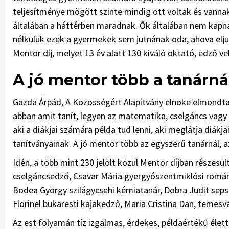
teljesítménye mögött szinte mindig ott voltak és vannak a
általában a háttérben maradnak. Ők általában nem kapnak
nélkülük ezek a gyermekek sem jutnának oda, ahova eljut
Mentor díj, melyet 13 év alatt 130 kiváló oktató, edző ve
A jó mentor több a tanárn
Gazda Árpád, A Közösségért Alapítvány elnöke elmondta, 
abban amit tanít, legyen az matematika, cselgáncs vag
aki a diákjai számára példa tud lenni, aki meglátja diákj
tanítványainak. A jó mentor több az egyszerű tanárnál, 
Idén, a több mint 230 jelölt közül Mentor díjban részesült 
cselgáncsedző, Csavar Mária gyergyószentmiklósi román 
Bodea György szilágycsehi kémiatanár, Dobra Judit sepsi
Florinel bukaresti kajakedző, Maria Cristina Dan, temes
Az est folyamán tíz izgalmas, érdekes, példaértékű élett