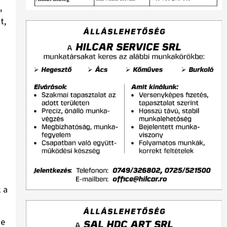
,
t,
 a
te