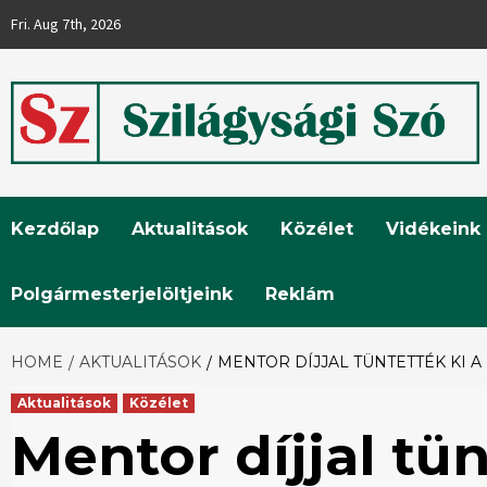
Skip
Fri. Aug 7th, 2026
to
content
Szilágysági
Kezdőlap
Aktualitások
Közélet
Vidékeink
Szó
Polgármesterjelöltjeink
Reklám
HOME
AKTUALITÁSOK
MENTOR DÍJJAL TÜNTETTÉK KI A
Aktualitások
Közélet
Mentor díjjal tün