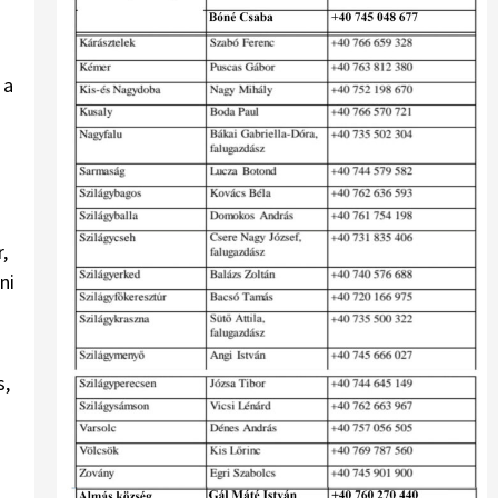
 a
,
ni
s,