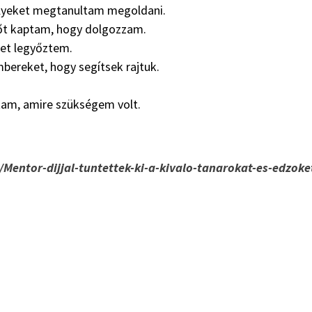
lyeket megtanultam megoldani.
rőt kaptam, hogy dolgozzam.
ket legyőztem.
bereket, hogy segítsek rajtuk.
am, amire szükségem volt.
/Mentor-dijjal-tuntettek-ki-a-kivalo-tanarokat-es-edzoke