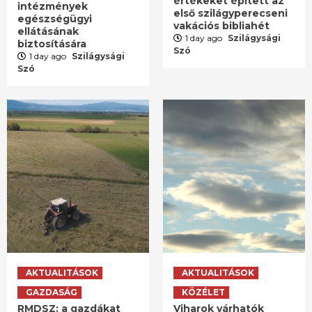
értékeket épített az
intézmények
első szilágyperecseni
egészségügyi
vakációs bibliahét
ellátásának
1 day ago
Szilágysági
biztosítására
Szó
1 day ago
Szilágysági
Szó
AKTUALITÁSOK
AKTUALITÁSOK
GAZDASÁG
KÖZÉLET
RMDSZ: a gazdákat
Viharok várhatók