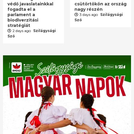
védő javaslatainkkal
csütörtökön az ország
fogadta el a
nagy részén
parlament a
3 days ago
Szilágysági
biodiverzitási
Szó
stratégiát
2 days ago
Szilágysági
Szó