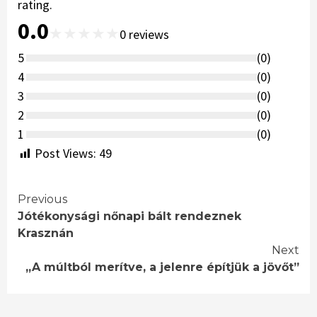
rating.
0.0
★
★
★
★
★
0
reviews
5
(
0
)
4
(
0
)
3
(
0
)
2
(
0
)
1
(
0
)
Post Views:
49
Continue
Previous
Jótékonysági nőnapi bált rendeznek
Reading
Krasznán
Next
,,A múltból merítve, a jelenre építjük a jövőt”