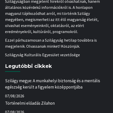
Szilágyságban megjelent hírekről olvashatnak, hanem
általános közérdekű információkról is. A honlapon
magyarul tájékozódhat arról, mi történik Szilágy
megyében, megismerheti az itt élő magyarság életét,
olvashat eseményeinkről, oktatásról, az elért
eredményekről, kultúráról, programokról.
Ezzel párhuzamosan a Szilágyság hetilap továbbra is
megjelenik. Olvassanak minket! Köszönjük.
Szilágyság Kulturális Egyesület vezetősége
Legutóbbi cikkek
Szilágy megye: A munkahelyi biztonság és a mentális
egészség került a figyelem középpontjába
07/08/2026
Történelmi előadás Zilahon
07/08/2026