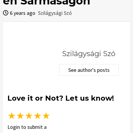
én Sarmaságon
6 years ago
Szilágysági Szó
Szilágysági Szó
See author's posts
Love it or Not? Let us know!
★
★
★
★
★
Login to submit a