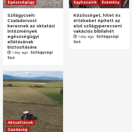
Egészségügy
Egyházaink
Esemény
Szilágycseh:
Közösséget, hitet és
Családorvost
értékeket épített az
keresnek az oktatási
első szilágyperecseni
intézmények
vakációs bibliahét
egészségügyi
1 day ago
Szilágysági
ellátásának
Szó
biztosítására
1 day ago
Szilágysági
Szó
Aktualitások
Gazdaság