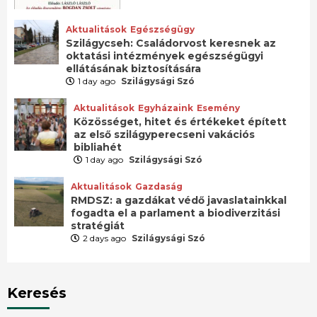
Aktualitások
Egészségügy
Szilágycseh: Családorvost keresnek az
oktatási intézmények egészségügyi
ellátásának biztosítására
1 day ago
Szilágysági Szó
Aktualitások
Egyházaink
Esemény
Közösséget, hitet és értékeket épített
az első szilágyperecseni vakációs
bibliahét
1 day ago
Szilágysági Szó
Aktualitások
Gazdaság
RMDSZ: a gazdákat védő javaslatainkkal
fogadta el a parlament a biodiverzitási
stratégiát
2 days ago
Szilágysági Szó
Keresés