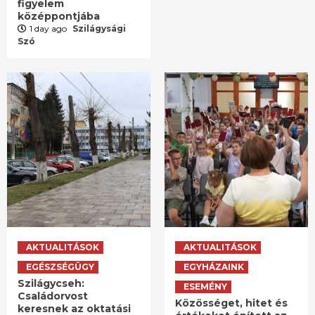
figyelem
középpontjába
1 day ago
Szilágysági
Szó
AKTUALITÁSOK
AKTUALITÁSOK
EGÉSZSÉGÜGY
EGYHÁZAINK
Szilágycseh:
ESEMÉNY
Családorvost
Közösséget, hitet és
keresnek az oktatási