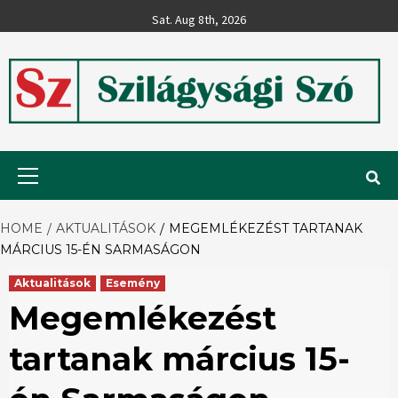
Skip
Sat. Aug 8th, 2026
to
content
Szilágysági
Primary
Menu
Szó
HOME
AKTUALITÁSOK
MEGEMLÉKEZÉST TARTANAK
MÁRCIUS 15-ÉN SARMASÁGON
Aktualitások
Esemény
Megemlékezést
tartanak március 15-