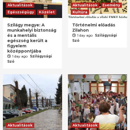
Aktualitások
Aktualitások
Esemény
Egészségügy
Közélet
Kultúra
Szilágy megye: A
Történelmi előadás
munkahelyi biztonság
Zilahon
és a mentális
1 day ago
Szilágysági
egészség került a
Szó
figyelem
középpontjába
1 day ago
Szilágysági
Szó
Aktualitások
Aktualitások