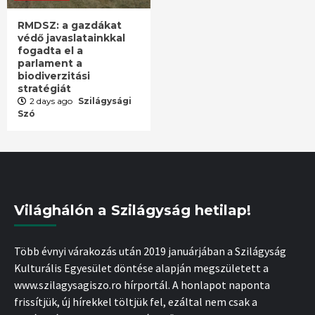
RMDSZ: a gazdákat
védő javaslatainkkal
fogadta el a
parlament a
biodiverzitási
stratégiát
2 days ago
Szilágysági
Szó
Világhálón a Szilágyság hetilap!
Több évnyi várakozás után 2019 januárjában a Szilágyság
Kulturális Egyesület döntése alapján megszületett a
www.szilagysagiszo.ro hírportál. A honlapot naponta
frissítjük, új hírekkel töltjük fel, ezáltal nem csak a