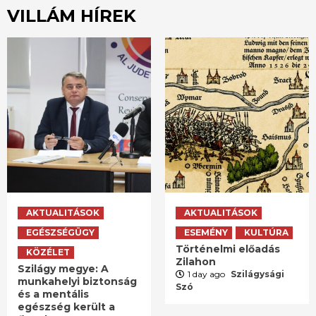
VILLÁM HÍREK
AKTUALITÁSOK
AKTUALITÁSOK
EGÉSZSÉGÜGY
ESEMÉNY
KULTÚRA
Történelmi előadás
KÖZÉLET
Zilahon
Szilágy megye: A
1 day ago
Szilágysági
munkahelyi biztonság
Szó
és a mentális
egészség került a