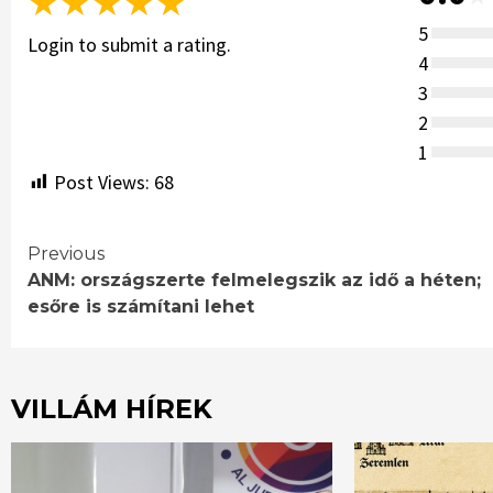
★
★
★
★
★
5
Login to submit a rating.
4
3
2
1
Post Views:
68
Continue
Previous
ANM: országszerte felmelegszik az idő a héten;
Reading
esőre is számítani lehet
VILLÁM HÍREK