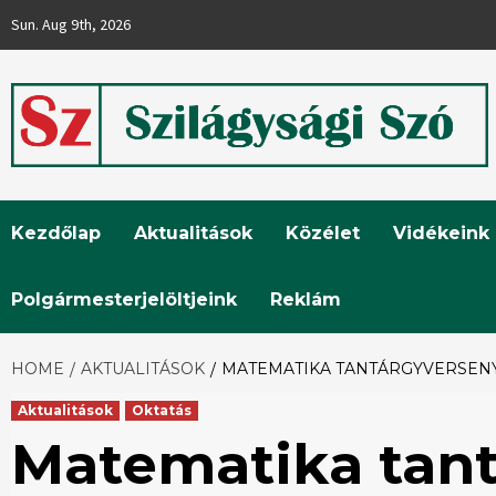
Skip
Sun. Aug 9th, 2026
to
content
Szilágysági
Kezdőlap
Aktualitások
Közélet
Vidékeink
Szó
Polgármesterjelöltjeink
Reklám
HOME
AKTUALITÁSOK
MATEMATIKA TANTÁRGYVERSENY
Aktualitások
Oktatás
Matematika tan