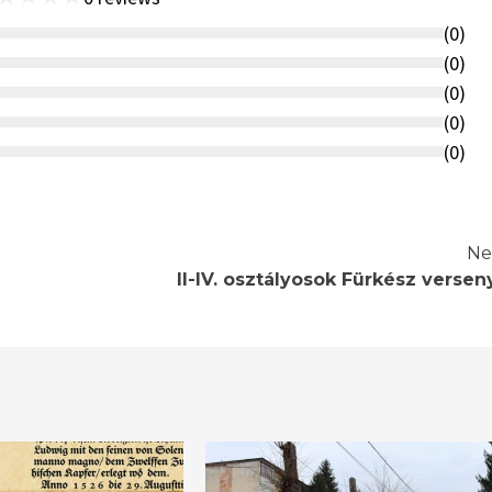
(
0
)
(
0
)
(
0
)
(
0
)
(
0
)
Ne
II-IV. osztályosok Fürkész versen