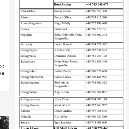
xt
ye