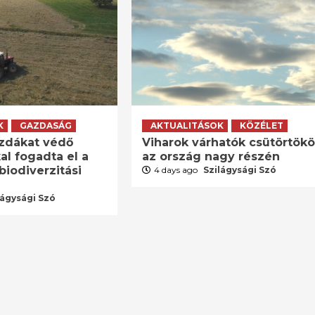
K
GAZDASÁG
AKTUALITÁSOK
KÖZÉLET
zdákat védő
Viharok várhatók csütörtök
al fogadta el a
az ország nagy részén
biodiverzitási
4 days ago
Szilágysági Szó
lágysági Szó