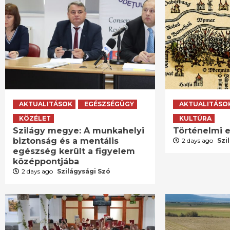
AKTUALITÁSOK
EGÉSZSÉGÜGY
AKTUALITÁSO
KÖZÉLET
KULTÚRA
Szilágy megye: A munkahelyi
Történelmi e
biztonság és a mentális
2 days ago
Szi
egészség került a figyelem
középpontjába
2 days ago
Szilágysági Szó