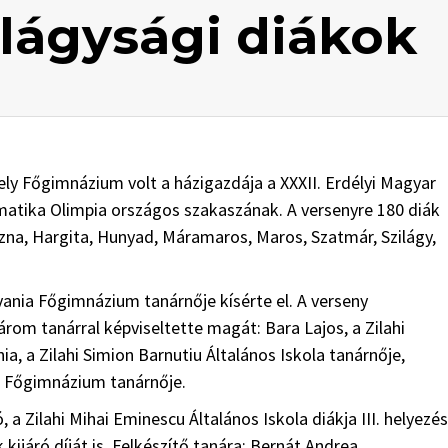
ilágysági diákok
gely Főgimnázium volt a házigazdája a XXXII. Erdélyi Magyar
matika Olimpia országos szakaszának. A versenyre 180 diák
szna, Hargita, Hunyad, Máramaros, Maros, Szatmár, Szilágy,
lvania Főgimnázium tanárnője kísérte el. A verseny
árom tanárral képviseltette magát: Bara Lajos, a Zilahi
, a Zilahi Simion Barnutiu Általános Iskola tanárnője,
iu Főgimnázium tanárnője.
 a Zilahi Mihai Eminescu Általános Iskola diákja III. helyezés
 kijáró díját is. Felkészítő tanára: Bernát Andrea.