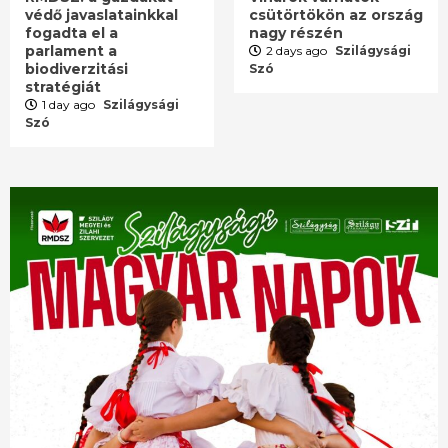
védő javaslatainkkal
csütörtökön az ország
fogadta el a
nagy részén
parlament a
2 days ago
Szilágysági
biodiverzitási
Szó
stratégiát
1 day ago
Szilágysági
Szó