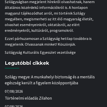
Szilágyságban megjelent hírekről olvashatnak, hanem
általános közérdekű információkról is. A honlapon
magyarul tájékozódhat arról, mi történik Szilágy
megyében, megismerheti az itt élő magyarság életét,
olvashat eseményeinkről, oktatásról, az elért
eredményekről, kultúráról, programokról.
Ezzel párhuzamosan a Szilágyság hetilap továbbra is
megjelenik. Olvassanak minket! Köszönjük.
Szilágyság Kulturális Egyesület vezetősége
Legutóbbi cikkek
Szilágy megye: A munkahelyi biztonság és a mentális
egészség került a figyelem középpontjába
07/08/2026
Történelmi előadás Zilahon
07/08/2026