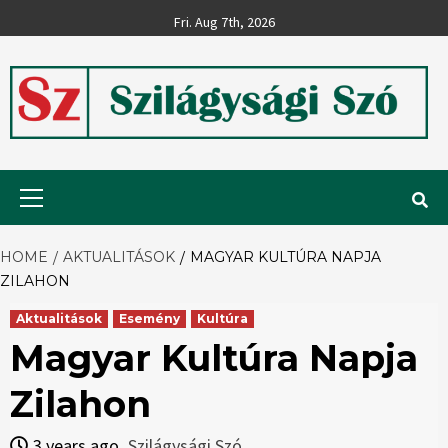
Skip
Fri. Aug 7th, 2026
to
content
Szilágysági
Primary
Menu
Szó
HOME
AKTUALITÁSOK
MAGYAR KULTÚRA NAPJA
ZILAHON
Aktualitások
Esemény
Kultúra
Magyar Kultúra Napja
Zilahon
3 years ago
Szilágysági Szó