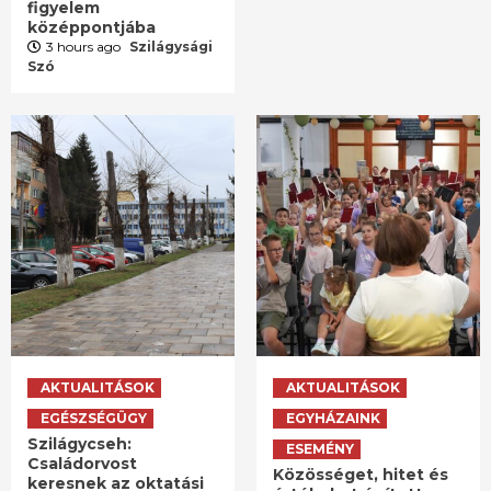
figyelem
középpontjába
3 hours ago
Szilágysági
Szó
AKTUALITÁSOK
AKTUALITÁSOK
EGÉSZSÉGÜGY
EGYHÁZAINK
Szilágycseh:
ESEMÉNY
Családorvost
Közösséget, hitet és
keresnek az oktatási