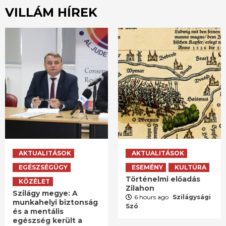
VILLÁM HÍREK
AKTUALITÁSOK
AKTUALITÁSOK
EGÉSZSÉGÜGY
ESEMÉNY
KULTÚRA
Történelmi előadás
KÖZÉLET
Zilahon
Szilágy megye: A
6 hours ago
Szilágysági
munkahelyi biztonság
Szó
és a mentális
egészség került a