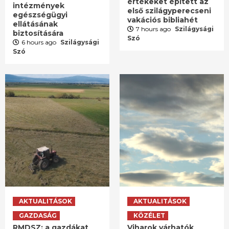
értékeket épített az
intézmények
első szilágyperecseni
egészségügyi
vakációs bibliahét
ellátásának
7 hours ago
Szilágysági
biztosítására
Szó
6 hours ago
Szilágysági
Szó
AKTUALITÁSOK
AKTUALITÁSOK
GAZDASÁG
KÖZÉLET
RMDSZ: a gazdákat
Viharok várhatók