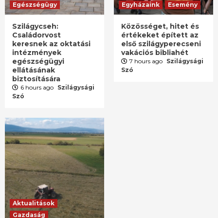
Egészségügy
Egyházaink
Esemény
Szilágycseh:
Közösséget, hitet és
Családorvost
értékeket épített az
keresnek az oktatási
első szilágyperecseni
intézmények
vakációs bibliahét
egészségügyi
7 hours ago
Szilágysági
ellátásának
Szó
biztosítására
6 hours ago
Szilágysági
Szó
Aktualitások
Gazdaság