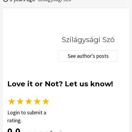
Szilágysági Szó
See author's posts
Love it or Not? Let us know!
★
★
★
★
★
Login to submit a
rating.
0.0