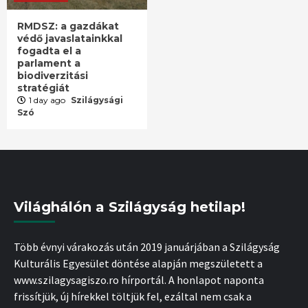
RMDSZ: a gazdákat
védő javaslatainkkal
fogadta el a
parlament a
biodiverzitási
stratégiát
1 day ago
Szilágysági
Szó
Világhálón a Szilágyság hetilap!
Több évnyi várakozás után 2019 januárjában a Szilágyság
Kulturális Egyesület döntése alapján megszületett a
www.szilagysagiszo.ro hírportál. A honlapot naponta
frissítjük, új hírekkel töltjük fel, ezáltal nem csak a