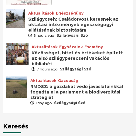
Aktualitások
Egészségügy
Szilágycseh: Családorvost keresnek az
oktatási intézmények egészségügyi
ellátásának biztosítására
6 hours ago
Szilágysági Szó
Aktualitások
Egyházaink
Esemény
Közösséget, hitet és értékeket épített
az első szilágyperecseni vakációs
bibliahét
7 hours ago
Szilágysági Szó
Aktualitások
Gazdaság
RMDSZ: a gazdákat védő javaslatainkkal
fogadta el a parlament a biodiverzitási
stratégiát
1 day ago
Szilágysági Szó
Keresés