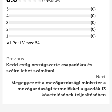
★
★
★
★
★
0
reviews
5
(
0
)
4
(
0
)
3
(
0
)
2
(
0
)
1
(
0
)
Post Views:
54
Continue
Previous
Kedd estig országszerte csapadékra és
Reading
szélre lehet számítani
Next
Megegyezett a mezőgazdasági miniszter a
mezőgazdasági termelőkkel a gazdák 13
követelésének teljesítésében