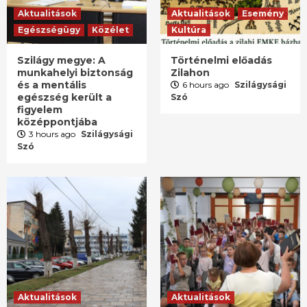
Aktualitások
Aktualitások
Esemény
Egészségügy
Közélet
Kultúra
Szilágy megye: A
Történelmi előadás
munkahelyi biztonság
Zilahon
és a mentális
6 hours ago
Szilágysági
egészség került a
Szó
figyelem
középpontjába
3 hours ago
Szilágysági
Szó
Aktualitások
Aktualitások