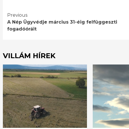
Continue
Previous
A Nép Ügyvédje március 31-éig felfüggeszti
Reading
fogadóóráit
VILLÁM HÍREK