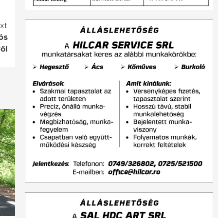
xt
ós
ől