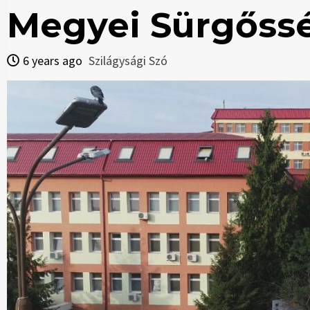
Megyei Sürgőss
6 years ago
Szilágysági Szó