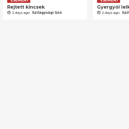
ESEMÉNY
ESEMÉNY
Rejtett kincsek
Gyergyói lelk
2 days ago
Szilágysági Szó
2 days ago
Szi