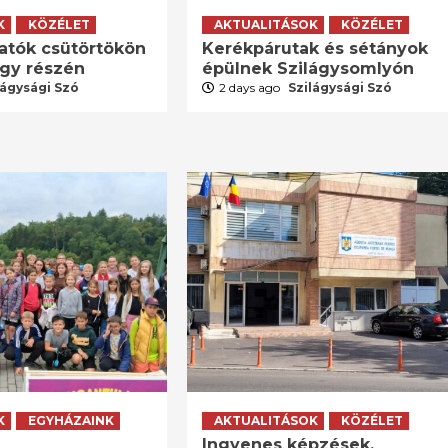
K
KÖZÉLET
AKTUALITÁSOK
KÖZÉLET
atók csütörtökön
Kerékpárutak és sétányok
agy részén
épülnek Szilágysomlyón
lágysági Szó
2 days ago
Szilágysági Szó
K
EGYHÁZAINK
AKTUALITÁSOK
KÖZÉLET
Ingyenes képzések,