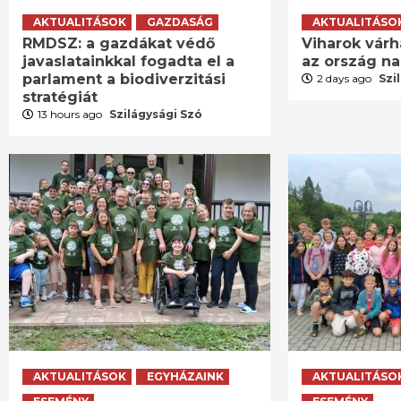
AKTUALITÁSOK
GAZDASÁG
AKTUALITÁSO
RMDSZ: a gazdákat védő
Viharok várh
javaslatainkkal fogadta el a
az ország n
parlament a biodiverzitási
2 days ago
Szi
stratégiát
13 hours ago
Szilágysági Szó
AKTUALITÁSOK
EGYHÁZAINK
AKTUALITÁSO