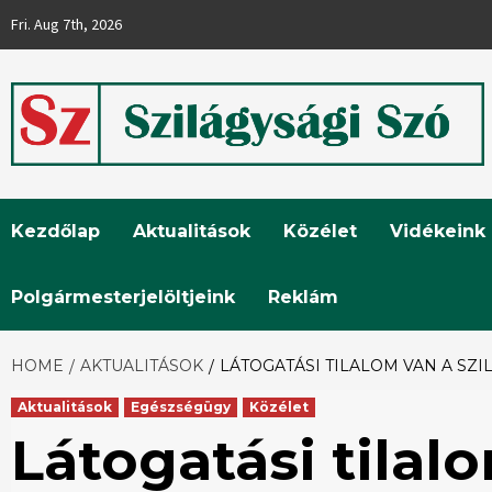
Skip
Fri. Aug 7th, 2026
to
content
Szilágysági
Kezdőlap
Aktualitások
Közélet
Vidékeink
Szó
Polgármesterjelöltjeink
Reklám
HOME
AKTUALITÁSOK
LÁTOGATÁSI TILALOM VAN A SZ
Aktualitások
Egészségügy
Közélet
Látogatási tilal