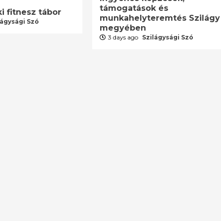
támogatások és
i fitnesz tábor
munkahelyteremtés Szilágy
lágysági Szó
megyében
3 days ago
Szilágysági Szó