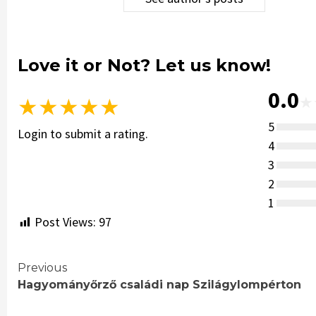
Love it or Not? Let us know!
0.0
★
★
★
★
★
★
5
Login to submit a rating.
4
3
2
1
Post Views:
97
Continue
Previous
Hagyományőrző családi nap Szilágylompérton
Reading