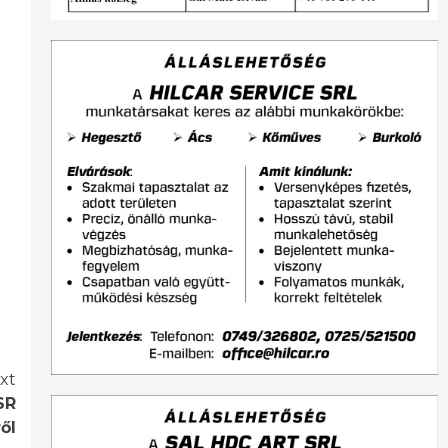
xt
SR
ől