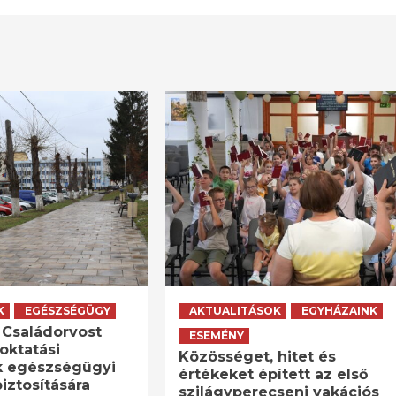
K
EGÉSZSÉGÜGY
AKTUALITÁSOK
EGYHÁZAINK
 Családorvost
ESEMÉNY
oktatási
Közösséget, hitet és
k egészségügyi
értékeket épített az első
biztosítására
szilágyperecseni vakációs