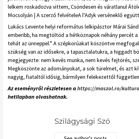
lelkem roskadozva vittem, Csöndesen és váratlanul Átölel
Mocsolyán | A szerző felvételeA l’Adyk verséneklő együtte
Lukács Levente helyi református lelkipásztor Márai Sánd
emberibb, ha megtöltöd a hétköznapok néhány percét a ren
tehát az ünneppel.” A szépkorúakat köszöntve megfogalm
szükség van az idősekre, a tapasztalatukra, a higgadt b
megjegyezte: nem kevés munka, nem kevés fejtörés, szen
Megköszönte az adományokat, a sok türelmet, és azt kív
nagyig, fiataltól idősig, bármilyen felekezettől függetl
Az eseményről részletesen a
https://maszol.ro/kultu
hetilapban olvashatnak.
Szilágysági Szó
See author's posts