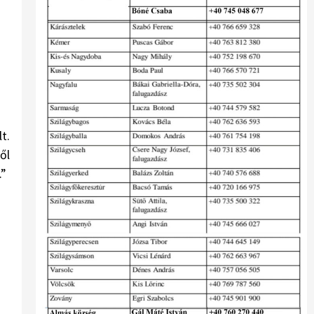
t.
ől
.”