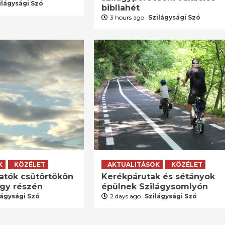
ilágysági Szó
bibliahét
3 hours ago
Szilágysági Szó
K
KÖZÉLET
AKTUALITÁSOK
KÖZÉLET
atók csütörtökön
Kerékpárutak és sétányok
agy részén
épülnek Szilágysomlyón
lágysági Szó
2 days ago
Szilágysági Szó