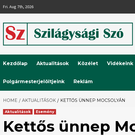
Skip
Fri. Aug 7th, 2026
to
content
Szilágysági
Kezdőlap
Aktualitások
Közélet
Vidékeink
Szó
Polgármesterjelöltjeink
Reklám
HOME
AKTUALITÁSOK
KETTŐS ÜNNEP MOCSOLYÁN
Aktualitások
Esemény
Kettős ünnep M