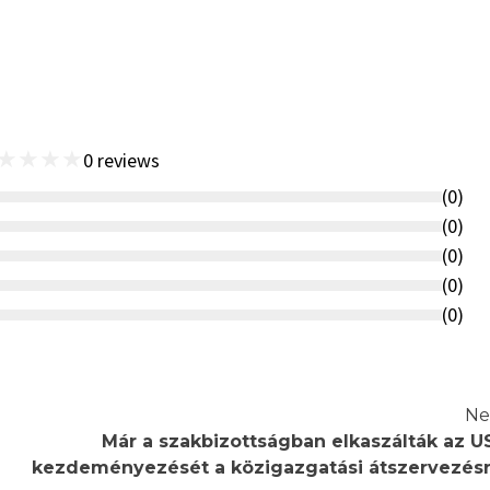
★
★
★
★
0
reviews
(
0
)
(
0
)
(
0
)
(
0
)
(
0
)
Ne
Már a szakbizottságban elkaszálták az U
kezdeményezését a közigazgatási átszervezésr