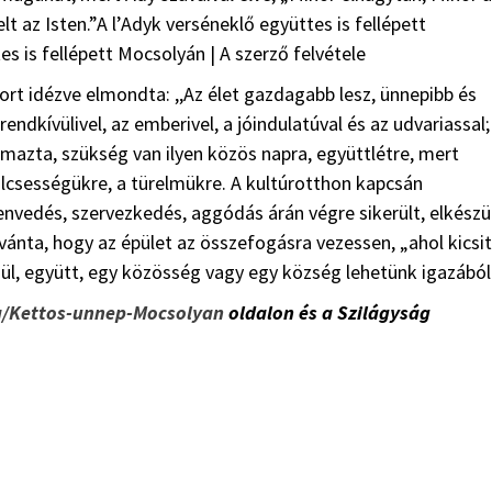
t az Isten.”A l’Adyk verséneklő együttes is fellépett
s is fellépett Mocsolyán | A szerző felvétele
ort idézve elmondta: ,,Az élet gazdagabb lesz, ünnepibb és
dkívülivel, az emberivel, a jóindulatúval és az udvariassal;
azta, szükség van ilyen közös napra, együttlétre, mert
ölcsességükre, a türelmükre. A kultúrotthon kapcsán
vedés, szervezkedés, aggódás árán végre sikerült, elkészül
ánta, hogy az épület az összefogásra vezessen, „ahol kicsit
enül, együtt, egy közösség vagy egy község lehetünk igazából
ra/Kettos-unnep-Mocsolyan
oldalon és a Szilágyság