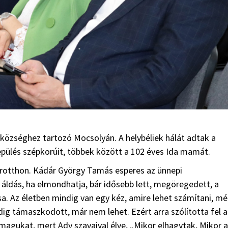
községhez tartozó Mocsolyán. A helybéliek hálát adtak a
epülés szépkorúit, többek között a 102 éves Ida mamát.
túrotthon. Kádár György Tamás esperes az ünnepi
 áldás, ha elmondhatja, bár idősebb lett, megöregedett, a
a. Az életben mindig van egy kéz, amire lehet számítani, m
dig támaszkodott, már nem lehet. Ezért arra szólította fel a
 magukat, mert Ady szavaival élve, „Mikor elhagytak, Mikor a