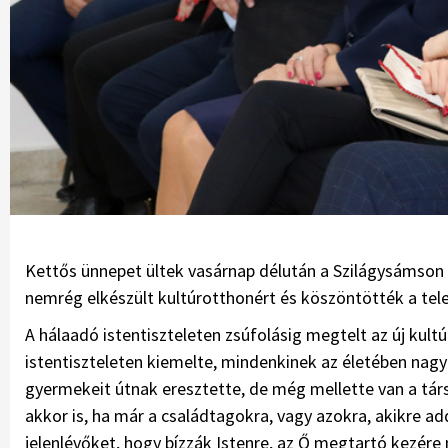
Kettős ünnepet ültek vasárnap délután a Szilágysámson 
nemrég elkészült kultúrotthonért és köszöntötték a tel
A hálaadó istentiszteleten zsúfolásig megtelt az új kul
istentiszteleten kiemelte, mindenkinek az életében nagy
gyermekeit útnak eresztette, de még mellette van a társ
akkor is, ha már a családtagokra, vagy azokra, akikre ad
jelenlévőket, hogy bízzák Istenre, az Ő megtartó kezére