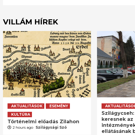
VILLÁM HÍREK
AKTUALITÁSOK
ESEMÉNY
AKTUALITÁSO
Szilágycseh:
KULTÚRA
keresnek az 
Történelmi előadás Zilahon
intézménye
2 hours ago
Szilágysági Szó
ellátásának 