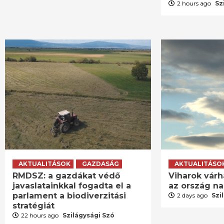
2 hours ago
Sz
AKTUALITÁSOK
GAZDASÁG
AKTUALITÁSO
RMDSZ: a gazdákat védő
Viharok várh
javaslatainkkal fogadta el a
az ország n
parlament a biodiverzitási
2 days ago
Szi
stratégiát
22 hours ago
Szilágysági Szó