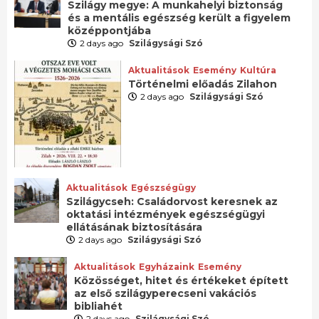
Szilágy megye: A munkahelyi biztonság
és a mentális egészség került a figyelem
középpontjába
2 days ago
Szilágysági Szó
Aktualitások
Esemény
Kultúra
Történelmi előadás Zilahon
2 days ago
Szilágysági Szó
Aktualitások
Egészségügy
Szilágycseh: Családorvost keresnek az
oktatási intézmények egészségügyi
ellátásának biztosítására
2 days ago
Szilágysági Szó
Aktualitások
Egyházaink
Esemény
Közösséget, hitet és értékeket épített
az első szilágyperecseni vakációs
bibliahét
2 days ago
Szilágysági Szó