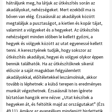
hátráljunk meg, ha látjuk az útkészítés során az
akadályokat, nehézségeket. Mert ezekből ma is
bőven van elég. Ézsaiásnál az akadályok között
megtaláljuk a pusztaságot, a kietlen és kopár tájat,
valamint a völgyeket és a hegyeket. Az útkészítés
nehézségeit minden időben le kellett győzni, a
hegyek és völgyek között az utat egyenessé kellett
tenni. A keresztyének tudják, hogy sokszor az
útkészítés akadályai, hegyei és völgyei olykor éppen
bennük találhatók. Ha az útkészítőknek sikerül
először a saját magukban felgyülemlett
akadályokkal, előítéletekkel leszámolniuk, akkor
tovább is léphetnek: a külső terepen is eredményes
munkát végezhetnek. Ézsaiásnál Isten ígérete
bíztatóan hangzik erre nézve: „Utat készítek a
hegyeken át, és feltöltik majd az országutakat” (Ézs
49,11). Amikor az evangélium mindenütt hirdettetik