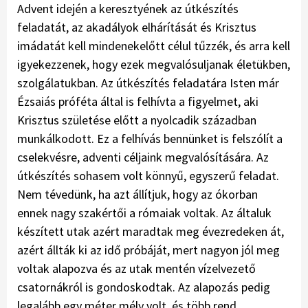
Advent idején a keresztyének az útkészítés
feladatát, az akadályok elhárítását és Krisztus
imádatát kell mindenekelőtt célul tűzzék, és arra kell
igyekezzenek, hogy ezek megvalósuljanak életükben,
szolgálatukban. Az útkészítés feladatára Isten már
Ézsaiás próféta által is felhívta a figyelmet, aki
Krisztus születése előtt a nyolcadik században
munkálkodott. Ez a felhívás bennünket is felszólít a
cselekvésre, adventi céljaink megvalósítására. Az
útkészítés sohasem volt könnyű, egyszerű feladat.
Nem tévedünk, ha azt állítjuk, hogy az ókorban
ennek nagy szakértői a rómaiak voltak. Az általuk
készített utak azért maradtak meg évezredeken át,
azért állták ki az idő próbáját, mert nagyon jól meg
voltak alapozva és az utak mentén vízelvezető
csatornákról is gondoskodtak. Az alapozás pedig
legalább egy méter mély volt, és több rend