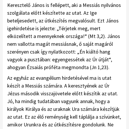
Keresztelő János is fellépett, aki a Messiás nyilvános
szolgálata előtt készítette az utat. Az Ige
beteljesedett, az útkészítés megvalósult. Ezt János
igehirdetése is jelezte: „Térjetek meg, mert
elközelített a mennyeknek országa!“ (Mt 3,2). János
nem vallotta magát messiásnak, ő saját magáról
szerényen csak így nyilatkozott: „Én kiáltó hang
vagyok a pusztában: egyengessétek az Úr útját“,
ahogyan Ézsaiás próféta megmondta (Jn 1,23).
Az egyház az evangélium hirdetésével ma is utat
készít a Messiás számára. A keresztyének az Úr
Jézus második visszajövetele előtt készítik az utat.
Jó, ha mindig tudatában vagyunk annak, hogy a
királyok Királya és az uraknak Ura számára készítjük
az utat. Ez az élő reménység kell táplálja a szívünket,
amikor Urunkra és az útkészítésre gondolunk. Ne