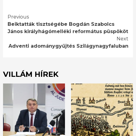
Continue
Previous
Beiktatták tisztségébe Bogdán Szabolcs
Reading
János királyhágómelléki református püspököt
Next
Adventi adománygyűjtés Szilágynagyfaluban
VILLÁM HÍREK