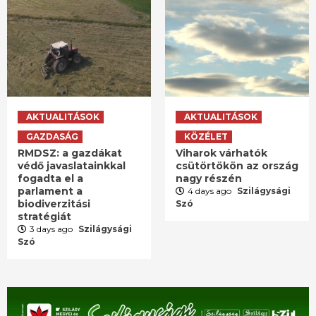
AKTUALITÁSOK
AKTUALITÁSOK
GAZDASÁG
KÖZÉLET
RMDSZ: a gazdákat
Viharok várhatók
védő javaslatainkkal
csütörtökön az ország
fogadta el a
nagy részén
parlament a
4 days ago
Szilágysági
biodiverzitási
Szó
stratégiát
3 days ago
Szilágysági
Szó