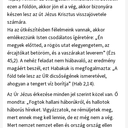
ezen a földön, akkor jön el a vég, akkor bizonyára
készen lesz az út Jézus Krisztus visszajövetele
számára.
Ha az útkészítésben félelmeink vannak, akkor
emlékezzünk Isten csodálatos ígéretére: „Én
megyek előtted, a rögös utat elegyengetem, az
ércajtókat betöröm, és a vaszárakat leverem” (Ézs
45,2). A nehéz feladat nem hiábavaló, az eredmény
magáért beszél, ezt Habakuk is megfogalmazta: „A
föld tele lesz az ÚR dicsőségének ismeretével,
ahogyan a tengert víz borítja” (Hab 2,14).
Az Úr Jézus érkezése minden jel szerint közel van. Ő
mondta: „Fogtok hallani háborúkról, és hallotok
háborús híreket. Vigyázzatok, ne rémüljetek meg,
mert ennek meg kell lennie, de ez még nem a vég.
Mert nemzet nemzet ellen és ország ország ellen