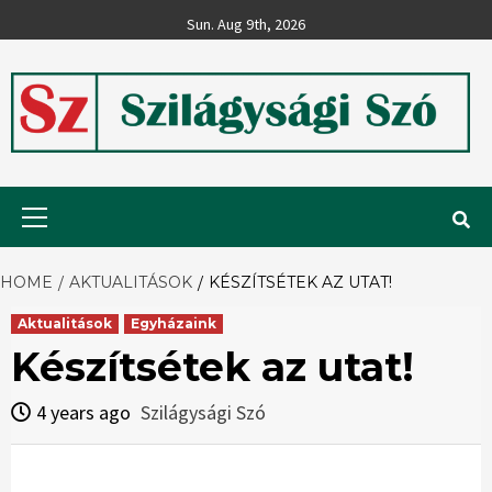
Skip
Sun. Aug 9th, 2026
to
content
Szilágysági
Primary
Menu
Szó
HOME
AKTUALITÁSOK
KÉSZÍTSÉTEK AZ UTAT!
Aktualitások
Egyházaink
Készítsétek az utat!
4 years ago
Szilágysági Szó