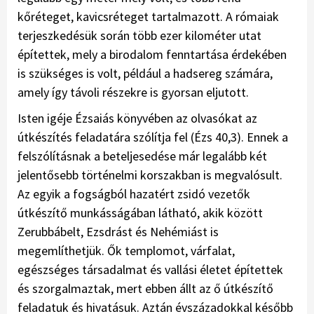
kőréteget, kavicsréteget tartalmazott. A rómaiak
terjeszkedésük során több ezer kilométer utat
építettek, mely a birodalom fenntartása érdekében
is szükséges is volt, például a hadsereg számára,
amely így távoli részekre is gyorsan eljutott.
Isten igéje Ézsaiás könyvében az olvasókat az
útkészítés feladatára szólítja fel (Ézs 40,3). Ennek a
felszólításnak a beteljesedése már legalább két
jelentősebb történelmi korszakban is megvalósult.
Az egyik a fogságból hazatért zsidó vezetők
útkészítő munkásságában látható, akik között
Zerubbábelt, Ezsdrást és Nehémiást is
megemlíthetjük. Ők templomot, várfalat,
egészséges társadalmat és vallási életet építettek
és szorgalmaztak, mert ebben állt az ő útkészítő
feladatuk és hivatásuk. Aztán évszázadokkal később