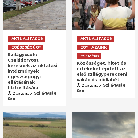
AKTUALITÁSOK
AKTUALITÁSOK
EGÉSZSÉGÜGY
EGYHÁZAINK
Szilágycseh:
ESEMÉNY
Családorvost
Közösséget, hitet és
keresnek az oktatási
értékeket épített az
intézmények
első szilágyperecseni
egészségügyi
vakációs bibliahét
ellátásának
2 days ago
Szilágysági
biztosítására
Szó
2 days ago
Szilágysági
Szó