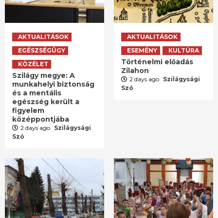
AKTUALITÁSOK
AKTUALITÁSOK
EGÉSZSÉGÜGY
ESEMÉNY
KULTÚRA
Történelmi előadás
KÖZÉLET
Zilahon
Szilágy megye: A
2 days ago
Szilágysági
munkahelyi biztonság
Szó
és a mentális
egészség került a
figyelem
középpontjába
2 days ago
Szilágysági
Szó