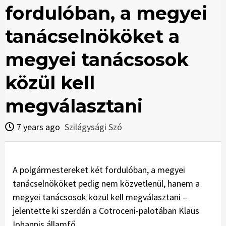
fordulóban, a megyei
tanácselnököket a
megyei tanácsosok
közül kell
megválasztani
7 years ago
Szilágysági Szó
A polgármestereket két fordulóban, a megyei
tanácselnököket pedig nem közvetlenül, hanem a
megyei tanácsosok közül kell megválasztani –
jelentette ki szerdán a Cotroceni-palotában Klaus
Iohannis államfő.