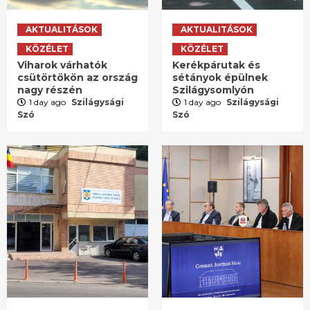
AKTUALITÁSOK
AKTUALITÁSOK
KÖZÉLET
KÖZÉLET
Viharok várhatók
Kerékpárutak és
csütörtökön az ország
sétányok épülnek
nagy részén
Szilágysomlyón
1 day ago
Szilágysági
1 day ago
Szilágysági
Szó
Szó