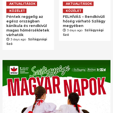
AKTUALITÁSOK
AKTUALITÁSOK
KÖZÉLET
KÖZÉLET
Péntek reggelig az
FELHÍVÁS – Rendkívüli
egész országban
hőség várható Szilágy
kánikula és rendkívül
megyében
magas hőmérsékletek
3 days ago
Szilágysági
várhatók
Szó
3 days ago
Szilágysági
Szó