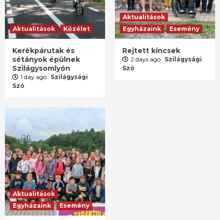
Aktualitások
Aktualitások
Közélet
Egyházaink
Esemény
Kerékpárutak és
Rejtett kincsek
sétányok épülnek
2 days ago
Szilágysági
Szilágysomlyón
Szó
1 day ago
Szilágysági
Szó
Aktualitások
Egyházaink
Esemény