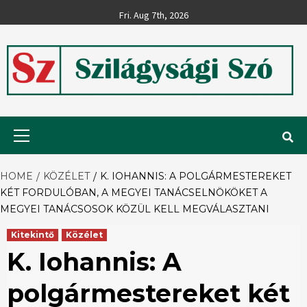
Skip
Fri. Aug 7th, 2026
to
content
Szilágysági
Primary
Menu
Szó
HOME
KÖZÉLET
K. IOHANNIS: A POLGÁRMESTEREKET
KÉT FORDULÓBAN, A MEGYEI TANÁCSELNÖKÖKET A
MEGYEI TANÁCSOSOK KÖZÜL KELL MEGVÁLASZTANI
Kitekintő
Közélet
K. Iohannis: A
polgármestereket két