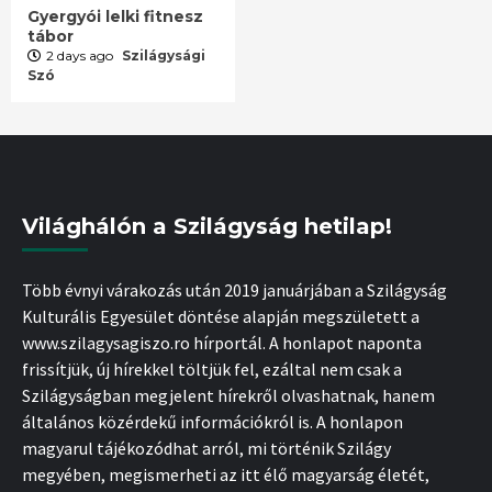
Gyergyói lelki fitnesz
tábor
2 days ago
Szilágysági
Szó
Világhálón a Szilágyság hetilap!
Több évnyi várakozás után 2019 januárjában a Szilágyság
Kulturális Egyesület döntése alapján megszületett a
www.szilagysagiszo.ro hírportál. A honlapot naponta
frissítjük, új hírekkel töltjük fel, ezáltal nem csak a
Szilágyságban megjelent hírekről olvashatnak, hanem
általános közérdekű információkról is. A honlapon
magyarul tájékozódhat arról, mi történik Szilágy
megyében, megismerheti az itt élő magyarság életét,