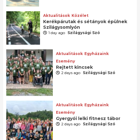
Aktualitások
Közélet
Kerékpárutak és sétányok épülnek
Szilágysomlyón
1 day ago
Szilágysági Szó
Aktualitások
Egyházaink
Esemény
Rejtett kincsek
2 days ago
Szilágysági Szó
Aktualitások
Egyházaink
Esemény
Gyergyói lelki fitnesz tábor
2 days ago
Szilágysági Szó