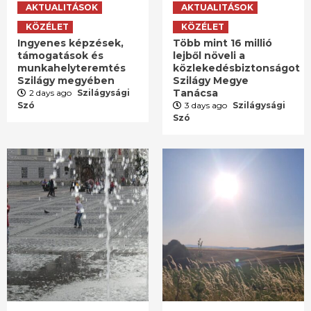
AKTUALITÁSOK
AKTUALITÁSOK
KÖZÉLET
KÖZÉLET
Ingyenes képzések,
Több mint 16 millió
támogatások és
lejből növeli a
munkahelyteremtés
közlekedésbiztonságot
Szilágy megyében
Szilágy Megye
Tanácsa
2 days ago
Szilágysági
Szó
3 days ago
Szilágysági
Szó