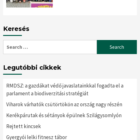
Keresés
Search
for:
Legutóbbi cikkek
RMDSZ: a gazdákat védő javaslatainkkal fogadta el a
parlament a biodiverzitási stratégiát
Viharok várhatók csütörtökön az ország nagy részén
Kerékpárutak és sétányok épülnek Szilágysomlyón
Rejtett kincsek
Gyergyói lelki fitnesz tábor