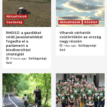
Aktualitások
Gazdaság
Aktualitások
Közélet
RMDSZ: a gazdákat
Viharok várhatók
védő javaslatainkkal
csütörtökön az ország
fogadta el a
nagy részén
parlament a
1 day ago
Szilágysági
biodiverzitási
Szó
stratégiát
11 hours ago
Szilágysági
Szó