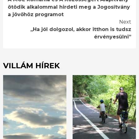
Reading
ötödik alkalommal hirdeti meg a Jogosítvány
a jövőhöz programot
Next
,,Ha jól dolgozol, akkor itthon is tudsz
érvényesülni”
VILLÁM HÍREK