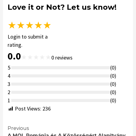
Love it or Not? Let us know!
★
★
★
★
★
Login to submit a
rating.
0.0
★
★
★
★
★
0
reviews
5
(
0
)
4
(
0
)
3
(
0
)
2
(
0
)
1
(
0
)
Post Views:
236
Continue
Previous
A MOL Románia és A Közösségért Alapítvány