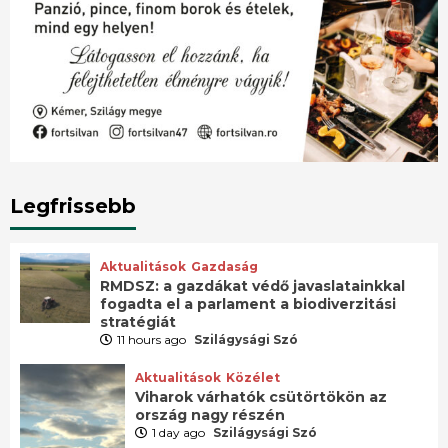
Legfrissebb
Aktualitások
Gazdaság
RMDSZ: a gazdákat védő javaslatainkkal
fogadta el a parlament a biodiverzitási
stratégiát
11 hours ago
Szilágysági Szó
Aktualitások
Közélet
Viharok várhatók csütörtökön az
ország nagy részén
1 day ago
Szilágysági Szó