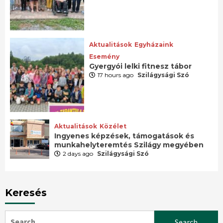
Aktualitások
Egyházaink
Esemény
Gyergyói lelki fitnesz tábor
17 hours ago
Szilágysági Szó
Aktualitások
Közélet
Ingyenes képzések, támogatások és
munkahelyteremtés Szilágy megyében
2 days ago
Szilágysági Szó
Keresés
Search