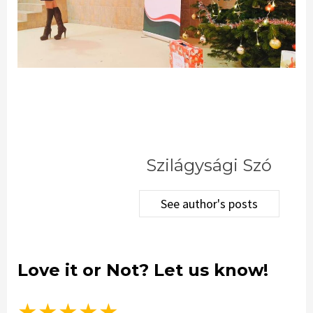
Szilágysági Szó
See author's posts
Love it or Not? Let us know!
★
★
★
★
★