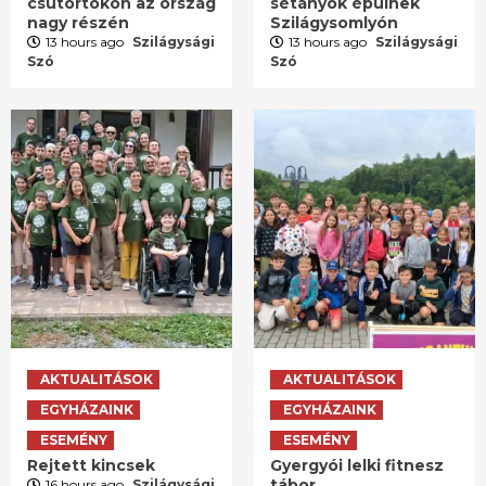
csütörtökön az ország
sétányok épülnek
nagy részén
Szilágysomlyón
13 hours ago
Szilágysági
13 hours ago
Szilágysági
Szó
Szó
AKTUALITÁSOK
AKTUALITÁSOK
EGYHÁZAINK
EGYHÁZAINK
ESEMÉNY
ESEMÉNY
Rejtett kincsek
Gyergyói lelki fitnesz
tábor
16 hours ago
Szilágysági