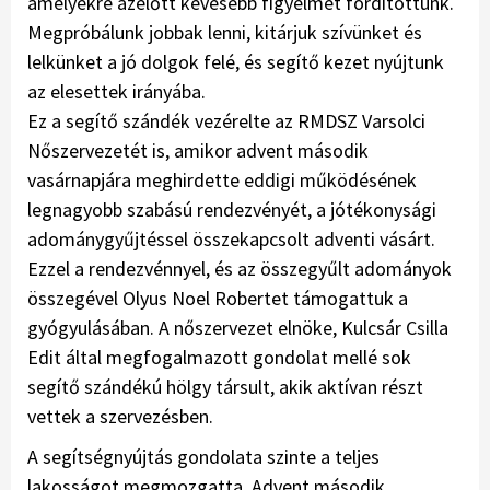
amelyekre azelőtt kevesebb figyelmet fordítottunk.
Megpróbálunk jobbak lenni, kitárjuk szívünket és
lelkünket a jó dolgok felé, és segítő kezet nyújtunk
az elesettek irányába.
Ez a segítő szándék vezérelte az RMDSZ Varsolci
Nőszervezetét is, amikor advent második
vasárnapjára meghirdette eddigi működésének
legnagyobb szabású rendezvényét, a jótékonysági
adománygyűjtéssel összekapcsolt adventi vásárt.
Ezzel a rendezvénnyel, és az összegyűlt adományok
összegével Olyus Noel Robertet támogattuk a
gyógyulásában. A nőszervezet elnöke, Kulcsár Csilla
Edit által megfogalmazott gondolat mellé sok
segítő szándékú hölgy társult, akik aktívan részt
vettek a szervezésben.
A segítségnyújtás gondolata szinte a teljes
lakosságot megmozgatta. Advent második