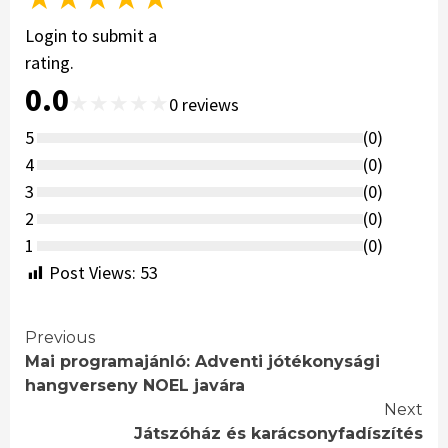
Login to submit a
rating.
0.0
★
★
★
★
★
0
reviews
5
(
0
)
4
(
0
)
3
(
0
)
2
(
0
)
1
(
0
)
Post Views:
53
Continue
Previous
Mai programajánló: Adventi jótékonysági
Reading
hangverseny NOEL javára
Next
Játszóház és karácsonyfadíszítés