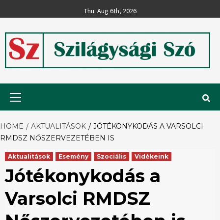
Skip
Thu. Aug 6th, 2026
to
content
Szilágysági
Primary
Menu
Szó
HOME
AKTUALITÁSOK
JÓTÉKONYKODÁS A VARSOLCI
RMDSZ NŐSZERVEZETÉBEN IS
Aktualitások
Esemény
Szociális
Vidékeink
Jótékonykodás a
Varsolci RMDSZ