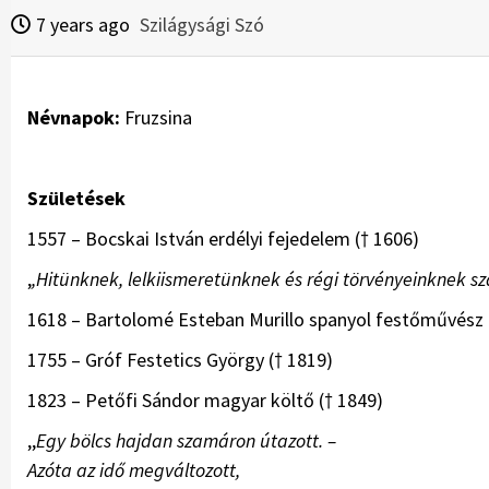
7 years ago
Szilágysági Szó
Névnapok:
Fruzsina
Születések
1557 – Bocskai István erdélyi fejedelem († 1606)
,
,Hitünknek, lelkiismeretünknek és régi törvényeinknek 
1618 – Bartolomé Esteban Murillo spanyol festőművész 
1755 – Gróf Festetics György († 1819)
1823 – Petőfi Sándor magyar költő († 1849)
,,
Egy bölcs hajdan szamáron útazott. –
Azóta az idő megváltozott,