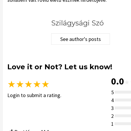
Szilágysági Szó
See author's posts
Love it or Not? Let us know!
0.0
★
★
★
★
★
★
5
Login to submit a rating.
4
3
2
1