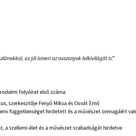
zlánokkal, az jól ismeri az asszonyok lelkivilágát is
.”
rodalmi folyóirat első száma.
notus, szerkesztője Fenyő Miksa és Osvát Ernő
llemi függetlenséget hirdetett és a művészet önmagáért val
át, a szellemi élet és a művészet szabadságát hirdetve