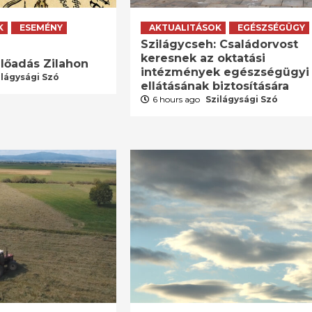
K
ESEMÉNY
AKTUALITÁSOK
EGÉSZSÉGÜGY
Szilágycseh: Családorvost
keresnek az oktatási
lőadás Zilahon
intézmények egészségügyi
ilágysági Szó
ellátásának biztosítására
6 hours ago
Szilágysági Szó