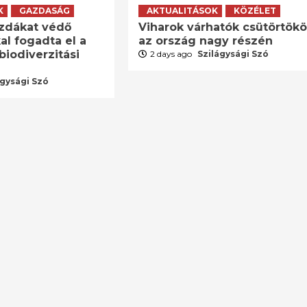
K
GAZDASÁG
AKTUALITÁSOK
KÖZÉLET
zdákat védő
Viharok várhatók csütörtök
al fogadta el a
az ország nagy részén
biodiverzitási
2 days ago
Szilágysági Szó
ágysági Szó