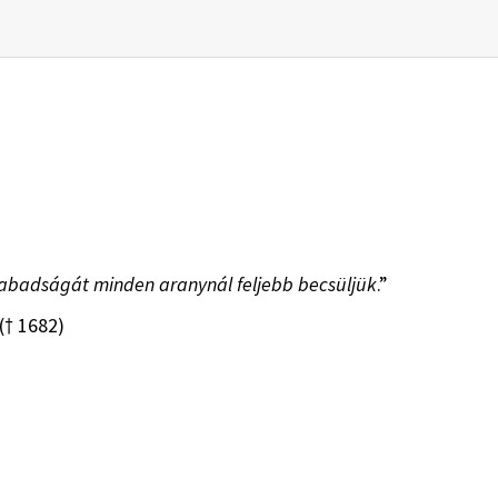
szabadságát minden aranynál feljebb becsüljük
.”
(† 1682)