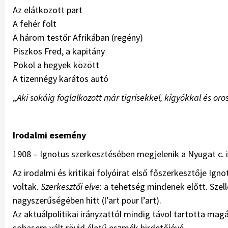
Az elátkozott part
A fehér folt
A három testőr Afrikában (regény)
Piszkos Fred, a kapitány
Pokol a hegyek között
A tizennégy karátos autó
,,
Aki sokáig foglalkozott már tigrisekkel, kígyókkal és oros
Irodalmi esemény
1908 – Ignotus szerkesztésében megjelenik a Nyugat c. i
Az irodalmi és kritikai folyóirat első főszerkesztője Ig
voltak.
Szerkesztői elve
: a tehetség mindenek előtt. Sze
nagyszerűségében hitt (l’art pour l’art).
Az aktuálpolitikai irányzattól mindig távol tartotta mag
sohasem vált rövid életű eszmék hirdetőjévé.