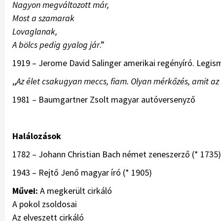
Nagyon megváltozott már,
Most a szamarak
Lovaglanak,
A bölcs pedig gyalog jár
.”
1919 – Jerome David Salinger amerikai regényíró. Legis
,,
Az élet csakugyan meccs, fiam. Olyan mérkőzés, amit az
1981 – Baumgartner Zsolt magyar autóversenyző
Halálozások
1782 – Johann Christian Bach német zeneszerző (* 1735)
1943 – Rejtő Jenő magyar író (* 1905)
Művei:
A megkerült cirkáló
A pokol zsoldosai
Az elveszett cirkáló