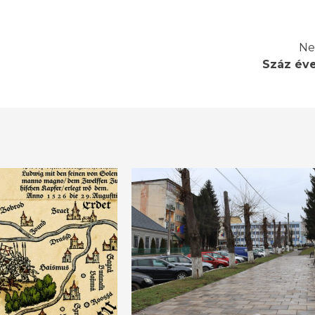
Ne
Száz év