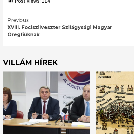
Post Views:
114
Continue
Previous
XVIII. Fociszilveszter Szilágysági Magyar
Reading
Öregfiúknak
VILLÁM HÍREK