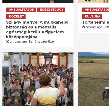
AKTUALITÁSOK
EGÉSZSÉGÜGY
AKTUALITÁSO
KÖZÉLET
KULTÚRA
Szilágy megye: A munkahelyi
Történelmi e
biztonság és a mentális
5 hours ago
Sz
egészség került a figyelem
középpontjába
3 hours ago
Szilágysági Szó