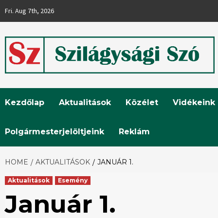
Skip
Fri. Aug 7th, 2026
to
content
Szilágysági
Kezdőlap
Aktualitások
Közélet
Vidékeink
Szó
Polgármesterjelöltjeink
Reklám
HOME
AKTUALITÁSOK
JANUÁR 1.
Aktualitások
Esemény
Január 1.