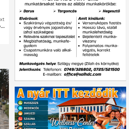
xt
e…