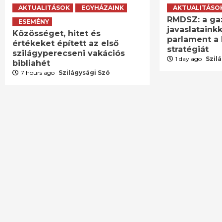
AKTUALITÁSOK
EGYHÁZAINK
AKTUALITÁSO
RMDSZ: a ga
ESEMÉNY
javaslatainkk
Közösséget, hitet és
parlament a 
értékeket épített az első
stratégiát
szilágyperecseni vakációs
1 day ago
Szil
bibliahét
7 hours ago
Szilágysági Szó