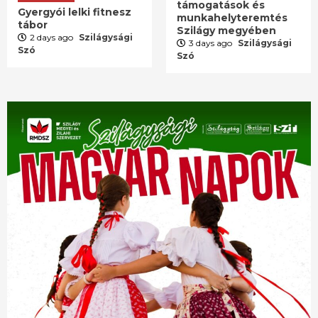
támogatások és
Gyergyói lelki fitnesz
munkahelyteremtés
tábor
Szilágy megyében
2 days ago
Szilágysági
3 days ago
Szilágysági
Szó
Szó