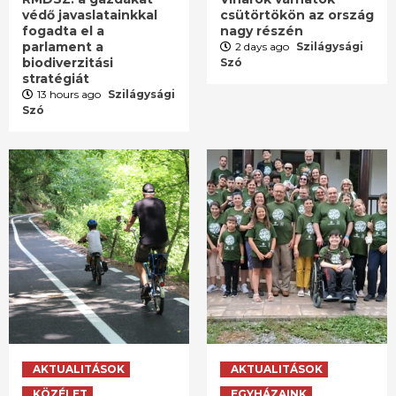
védő javaslatainkkal
csütörtökön az ország
fogadta el a
nagy részén
parlament a
2 days ago
Szilágysági
biodiverzitási
Szó
stratégiát
13 hours ago
Szilágysági
Szó
AKTUALITÁSOK
AKTUALITÁSOK
KÖZÉLET
EGYHÁZAINK