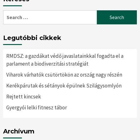
Search
for:
Legutóbbi cikkek
RMDSZ: a gazdákat védő javaslatainkkal fogadta el a
parlament a biodiverzitási stratégiát
Viharok várhatók csütörtökön az ország nagy részén
Kerékpárutak és sétányok épülnek Szilágysomlyón
Rejtett kincsek
Gyergyói lelki fitnesz tábor
Archívum