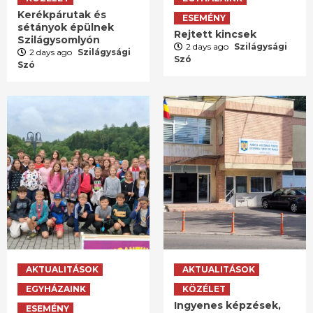
Kerékpárutak és
ESEMÉNY
sétányok épülnek
Rejtett kincsek
Szilágysomlyón
2 days ago
Szilágysági
2 days ago
Szilágysági
Szó
Szó
AKTUALITÁSOK
AKTUALITÁSOK
EGYHÁZAINK
KÖZÉLET
Ingyenes képzések,
ESEMÉNY