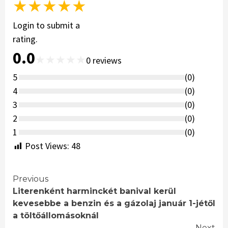
★
★
★
★
★
Login to submit a
rating.
0.0
★
★
★
★
★
0
reviews
5
(
0
)
4
(
0
)
3
(
0
)
2
(
0
)
1
(
0
)
Post Views:
48
Continue
Previous
Literenként harminckét banival kerül
Reading
kevesebbe a benzin és a gázolaj január 1-jétől
a töltőállomásoknál
Next