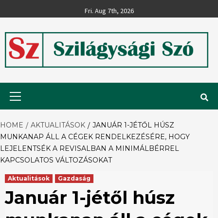
Skip
Fri. Aug 7th, 2026
to
content
Szilágysági
Primary
Menu
Szó
HOME
AKTUALITÁSOK
JANUÁR 1-JÉTŐL HÚSZ
MUNKANAP ÁLL A CÉGEK RENDELKEZÉSÉRE, HOGY
LEJELENTSÉK A REVISALBAN A MINIMÁLBÉRREL
KAPCSOLATOS VÁLTOZÁSOKAT
Aktualitások
Gazdaság
Január 1-jétől húsz