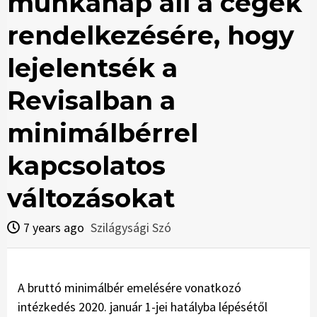
munkanap áll a cégek
rendelkezésére, hogy
lejelentsék a
Revisalban a
minimálbérrel
kapcsolatos
változásokat
7 years ago
Szilágysági Szó
A bruttó minimálbér emelésére vonatkozó
intézkedés 2020. január 1-jei hatályba lépésétől