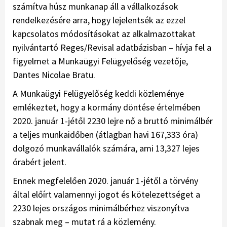
számítva húsz munkanap áll a vállalkozások
rendelkezésére arra, hogy lejelentsék az ezzel
kapcsolatos módosításokat az alkalmazottakat
nyilvántartó Reges/Revisal adatbázisban – hívja fel a
figyelmet a Munkaügyi Felügyelőség vezetője,
Dantes Nicolae Bratu.
A Munkaügyi Felügyelőség keddi közleménye
emlékeztet, hogy a kormány döntése értelmében
2020. január 1-jétől 2230 lejre nő a bruttó minimálbér
a teljes munkaidőben (átlagban havi 167,333 óra)
dolgozó munkavállalók számára, ami 13,327 lejes
órabért jelent.
Ennek megfelelően 2020. január 1-jétől a törvény
által előírt valamennyi jogot és kötelezettséget a
2230 lejes országos minimálbérhez viszonyítva
szabnak meg – mutat rá a közlemény.