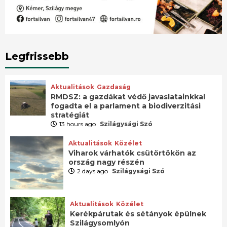
Legfrissebb
Aktualitások
Gazdaság
RMDSZ: a gazdákat védő javaslatainkkal
fogadta el a parlament a biodiverzitási
stratégiát
13 hours ago
Szilágysági Szó
Aktualitások
Közélet
Viharok várhatók csütörtökön az
ország nagy részén
2 days ago
Szilágysági Szó
Aktualitások
Közélet
Kerékpárutak és sétányok épülnek
Szilágysomlyón