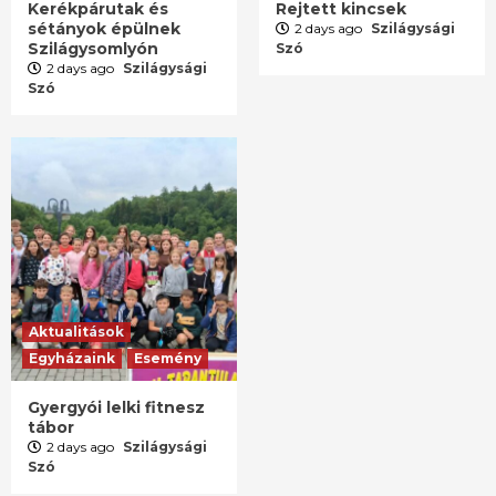
Kerékpárutak és
Rejtett kincsek
sétányok épülnek
2 days ago
Szilágysági
Szilágysomlyón
Szó
2 days ago
Szilágysági
Szó
Aktualitások
Egyházaink
Esemény
Gyergyói lelki fitnesz
tábor
2 days ago
Szilágysági
Szó