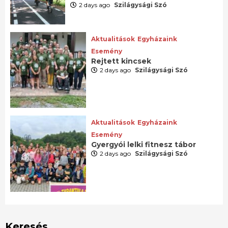
2 days ago
Szilágysági Szó
Aktualitások
Egyházaink
Esemény
Rejtett kincsek
2 days ago
Szilágysági Szó
Aktualitások
Egyházaink
Esemény
Gyergyói lelki fitnesz tábor
2 days ago
Szilágysági Szó
Keresés