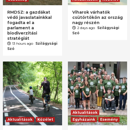
RMDSZ: a gazdákat
Viharok várhatók
védő javaslatainkkal
csütörtökön az ország
fogadta el a
nagy részén
parlament a
2 days ago
Szilágysági
biodiverzitási
Szó
stratégiát
13 hours ago
Szilágysági
Szó
Aktualitások
Aktualitások
Közélet
Egyházaink
Esemény