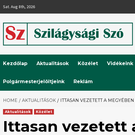
Skip
Sat. Aug 8th, 2026
to
content
Szilágysági
Kezdőlap
Aktualitások
Közélet
Vidékeink
Szó
Polgármesterjelöltjeink
Reklám
HOME
AKTUALITÁSOK
ITTASAN VEZETETT A MEGYÉBEN
Aktualitások
Közélet
Ittasan vezetet