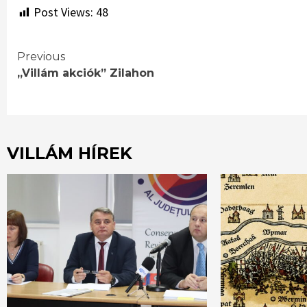
Post Views:
48
Continue
Previous
„Villám akciók” Zilahon
Reading
VILLÁM HÍREK