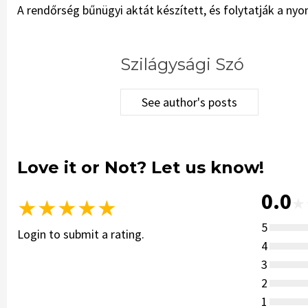
A rendőrség bűnügyi aktát készített, és folytatják a ny
Szilágysági Szó
See author's posts
Love it or Not? Let us know!
0.0
★
★
★
★
★
★
5
Login to submit a rating.
4
3
2
1