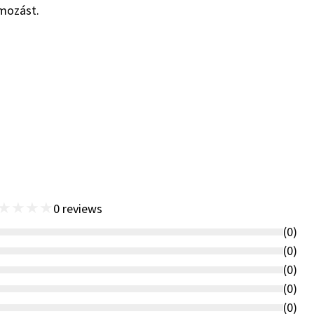
omozást.
★
★
★
★
0
reviews
(
0
)
(
0
)
(
0
)
(
0
)
(
0
)