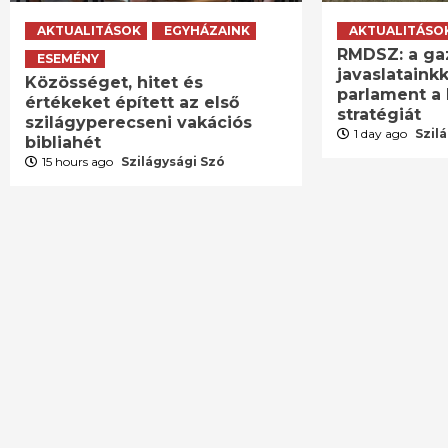
AKTUALITÁSOK
EGYHÁZAINK
AKTUALITÁSO
RMDSZ: a ga
ESEMÉNY
javaslatainkk
Közösséget, hitet és
parlament a 
értékeket épített az első
stratégiát
szilágyperecseni vakációs
1 day ago
Szil
bibliahét
15 hours ago
Szilágysági Szó