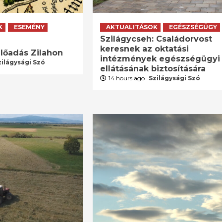
K
ESEMÉNY
AKTUALITÁSOK
EGÉSZSÉGÜGY
Szilágycseh: Családorvost
keresnek az oktatási
lőadás Zilahon
intézmények egészségügyi
zilágysági Szó
ellátásának biztosítására
14 hours ago
Szilágysági Szó