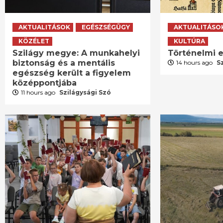
AKTUALITÁSOK
EGÉSZSÉGÜGY
AKTUALITÁSO
KÖZÉLET
KULTÚRA
Szilágy megye: A munkahelyi
Történelmi e
biztonság és a mentális
14 hours ago
S
egészség került a figyelem
középpontjába
11 hours ago
Szilágysági Szó