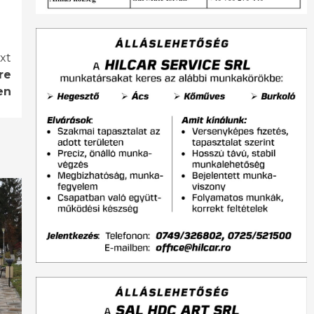
xt
re
en