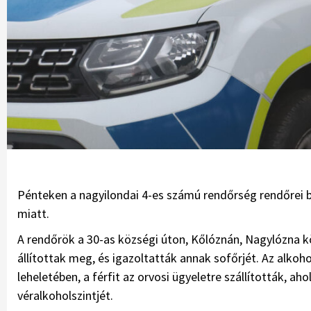
Pénteken a nagyilondai 4-es számú rendőrség rendőrei bün
miatt.
A rendőrök a 30-as községi úton, Kőlóznán, Nagylózna köz
állítottak meg, és igazoltatták annak sofőrjét. Az alkoh
leheletében, a férfit az orvosi ügyeletre szállították, ah
véralkoholszintjét.