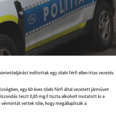
tetőeljárást indítottak egy zilahi férfi ellen ittas vezetés
ségben, egy 60 éves zilahi férfi által vezetett járművet
olszondás teszt 0,85 mg/l tiszta alkoholt mutatott ki a
ol vérmintát vettek tőle, hogy megállapítsák a