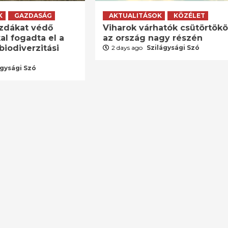
K
GAZDASÁG
AKTUALITÁSOK
KÖZÉLET
zdákat védő
Viharok várhatók csütörtök
al fogadta el a
az ország nagy részén
biodiverzitási
2 days ago
Szilágysági Szó
ágysági Szó