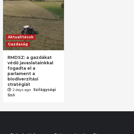
Aktualitások
Gazdaság
RMDSZ: a gazdákat
védő javaslatainkkal
fogadta el a
parlament a
biodiverzitási
stratégiát
2 days ago
Szilágysági
Szó