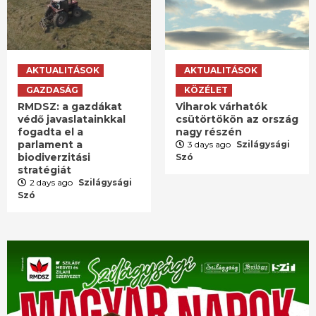
AKTUALITÁSOK
AKTUALITÁSOK
GAZDASÁG
KÖZÉLET
RMDSZ: a gazdákat
Viharok várhatók
védő javaslatainkkal
csütörtökön az ország
fogadta el a
nagy részén
parlament a
3 days ago
Szilágysági
biodiverzitási
Szó
stratégiát
2 days ago
Szilágysági
Szó