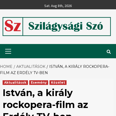
Skip
Sat. Aug 8th, 2026
to
content
Szilágysági
Primary
Menu
Szó
HOME
AKTUALITÁSOK
ISTVÁN, A KIRÁLY ROCKOPERA-
FILM AZ ERDÉLY TV-BEN
Aktualitások
Esemény
Közélet
István, a király
rockopera-film az