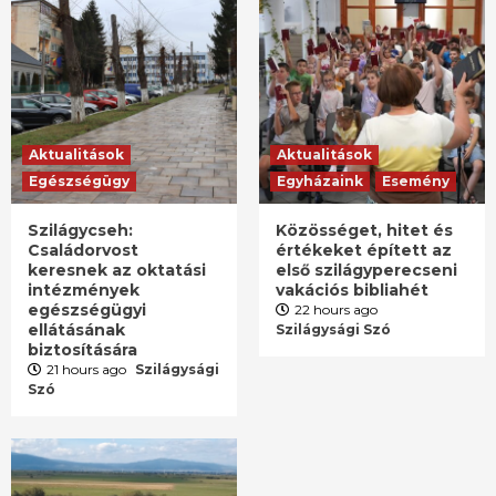
Aktualitások
Aktualitások
Egészségügy
Egyházaink
Esemény
Szilágycseh:
Közösséget, hitet és
Családorvost
értékeket épített az
keresnek az oktatási
első szilágyperecseni
intézmények
vakációs bibliahét
egészségügyi
22 hours ago
ellátásának
Szilágysági Szó
biztosítására
21 hours ago
Szilágysági
Szó