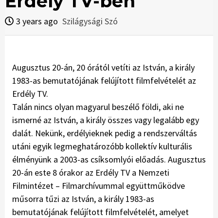
Erdély TV-ben
3 years ago
Szilágysági Szó
Augusztus 20-án, 20 órától vetíti az István, a király
1983-as bemutatójának felújított filmfelvételét az
Erdély TV.
Talán nincs olyan magyarul beszélő földi, aki ne
ismerné az István, a király összes vagy legalább egy
dalát. Nekünk, erdélyieknek pedig a rendszerváltás
utáni egyik legmeghatározóbb kollektív kulturális
élményünk a 2003-as csíksomlyói előadás. Augusztus
20-án este 8 órakor az Erdély TV a Nemzeti
Filmintézet – Filmarchívummal együttműködve
műsorra tűzi az István, a király 1983-as
bemutatójának felújított filmfelvételét, amelyet