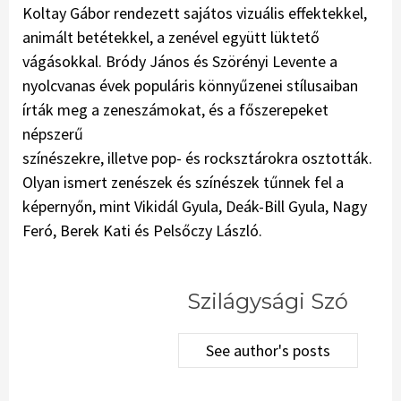
Koltay Gábor rendezett sajátos vizuális effektekkel,
animált betétekkel, a zenével együtt lüktető
vágásokkal. Bródy János és Szörényi Levente a
nyolcvanas évek populáris könnyűzenei stílusaiban
írták meg a zeneszámokat, és a főszerepeket
népszerű
színészekre, illetve pop- és rocksztárokra osztották.
Olyan ismert zenészek és színészek tűnnek fel a
képernyőn, mint Vikidál Gyula, Deák-Bill Gyula, Nagy
Feró, Berek Kati és Pelsőczy László.
Szilágysági Szó
See author's posts