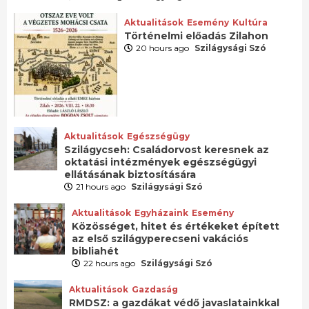
Aktualitások
Esemény
Kultúra
Történelmi előadás Zilahon
20 hours ago
Szilágysági Szó
Aktualitások
Egészségügy
Szilágycseh: Családorvost keresnek az
oktatási intézmények egészségügyi
ellátásának biztosítására
21 hours ago
Szilágysági Szó
Aktualitások
Egyházaink
Esemény
Közösséget, hitet és értékeket épített
az első szilágyperecseni vakációs
bibliahét
22 hours ago
Szilágysági Szó
Aktualitások
Gazdaság
RMDSZ: a gazdákat védő javaslatainkkal