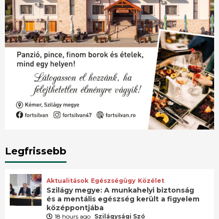
Legfrissebb
Aktualitások
Egészségügy
Közélet
Szilágy megye: A munkahelyi biztonság
és a mentális egészség került a figyelem
középpontjába
18 hours ago
Szilágysági Szó