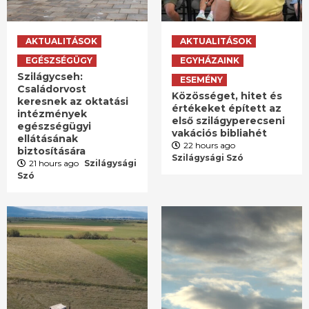
AKTUALITÁSOK
AKTUALITÁSOK
EGÉSZSÉGÜGY
EGYHÁZAINK
Szilágycseh:
ESEMÉNY
Családorvost
Közösséget, hitet és
keresnek az oktatási
értékeket épített az
intézmények
első szilágyperecseni
egészségügyi
vakációs bibliahét
ellátásának
22 hours ago
biztosítására
Szilágysági Szó
21 hours ago
Szilágysági
Szó