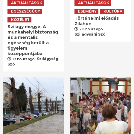
AKTUALITÁSOK
AKTUALITÁSOK
EGÉSZSÉGÜGY
ESEMÉNY
KULTÚRA
Történelmi előadás
KÖZÉLET
Zilahon
Szilágy megye: A
20 hours ago
munkahelyi biztonság
Szilágysági Szó
és a mentális
egészség került a
figyelem
középpontjába
18 hours ago
Szilágysági
Szó