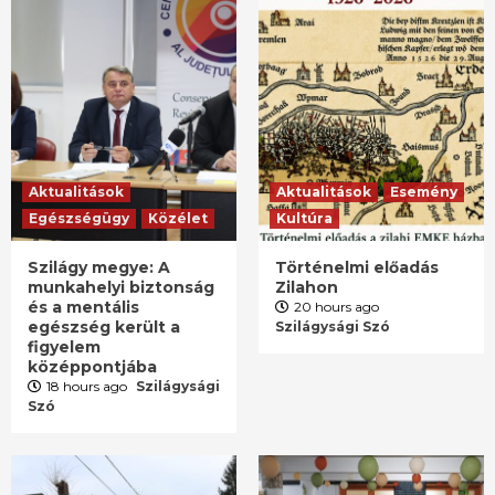
Aktualitások
Aktualitások
Esemény
Egészségügy
Közélet
Kultúra
Szilágy megye: A
Történelmi előadás
munkahelyi biztonság
Zilahon
és a mentális
20 hours ago
egészség került a
Szilágysági Szó
figyelem
középpontjába
18 hours ago
Szilágysági
Szó