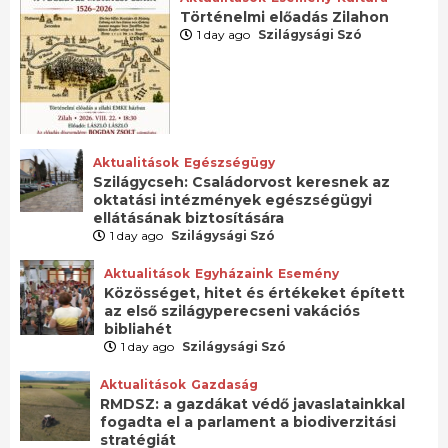
Történelmi előadás Zilahon
1 day ago
Szilágysági Szó
Aktualitások
Egészségügy
Szilágycseh: Családorvost keresnek az
oktatási intézmények egészségügyi
ellátásának biztosítására
1 day ago
Szilágysági Szó
Aktualitások
Egyházaink
Esemény
Közösséget, hitet és értékeket épített
az első szilágyperecseni vakációs
bibliahét
1 day ago
Szilágysági Szó
Aktualitások
Gazdaság
RMDSZ: a gazdákat védő javaslatainkkal
fogadta el a parlament a biodiverzitási
stratégiát