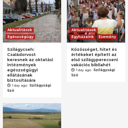
Aktualitások
Aktualitások
Egészségügy
Egyházaink
Esemény
Szilágycseh:
Közösséget, hitet és
Családorvost
értékeket épített az
keresnek az oktatási
első szilágyperecseni
intézmények
vakációs bibliahét
egészségügyi
1 day ago
Szilágysági
ellátásának
Szó
biztosítására
1 day ago
Szilágysági
Szó