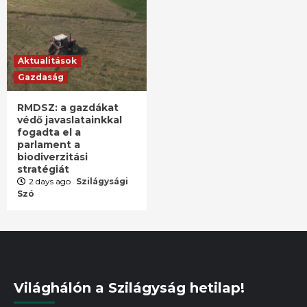
Aktualitások
Gazdaság
RMDSZ: a gazdákat
védő javaslatainkkal
fogadta el a
parlament a
biodiverzitási
stratégiát
2 days ago
Szilágysági
Szó
Világhálón a Szilágyság hetilap!