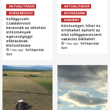
AKTUALITÁSOK
AKTUALITÁSOK
EGÉSZSÉGÜGY
EGYHÁZAINK
Szilágycseh:
ESEMÉNY
Családorvost
Közösséget, hitet és
keresnek az oktatási
értékeket épített az
intézmények
első szilágyperecseni
egészségügyi
vakációs bibliahét
ellátásának
1 day ago
Szilágysági
biztosítására
Szó
1 day ago
Szilágysági
Szó