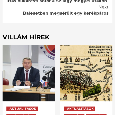
Ittas bukaresti sofőr a Szilágy megyei utakon
Reading
Next
Balesetben megsérült egy kerékpáros
VILLÁM HÍREK
AKTUALITÁSOK
AKTUALITÁSOK