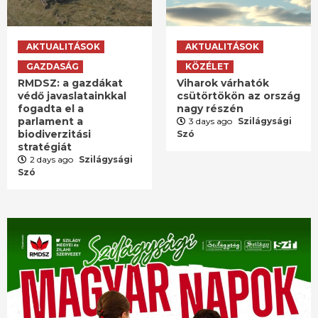
AKTUALITÁSOK
AKTUALITÁSOK
GAZDASÁG
KÖZÉLET
RMDSZ: a gazdákat
Viharok várhatók
védő javaslatainkkal
csütörtökön az ország
fogadta el a
nagy részén
parlament a
3 days ago
Szilágysági
biodiverzitási
Szó
stratégiát
2 days ago
Szilágysági
Szó