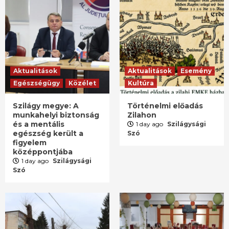
Aktualitások
Aktualitások
Esemény
Egészségügy
Közélet
Kultúra
Szilágy megye: A
Történelmi előadás
munkahelyi biztonság
Zilahon
és a mentális
1 day ago
Szilágysági
egészség került a
Szó
figyelem
középpontjába
1 day ago
Szilágysági
Szó