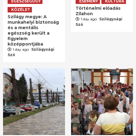
EGÉSZSÉGÜGY
ESEMÉNY
KULTÚRA
Történelmi előadás
KÖZÉLET
Zilahon
Szilágy megye: A
1 day ago
Szilágysági
munkahelyi biztonság
Szó
és a mentális
egészség került a
figyelem
középpontjába
1 day ago
Szilágysági
Szó