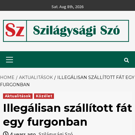
Skip
Sat. Aug 8th, 2026
to
content
Szilágysági
Primary
Menu
Szó
HOME
AKTUALITÁSOK
ILLEGÁLISAN SZÁLLÍTOTT FÁT EGY
FURGONBAN
Aktualitások
Közélet
Illegálisan szállított fát
egy furgonban
4 years ago
Szilágysági Szó