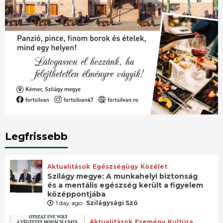
Legfrissebb
Aktualitások
Egészségügy
Közélet
Szilágy megye: A munkahelyi biztonság
és a mentális egészség került a figyelem
középpontjába
1 day ago
Szilágysági Szó
Aktualitások
Esemény
Kultúra