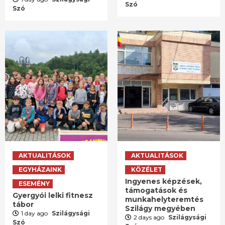
Szó
Szó
AKTUALITÁSOK
AKTUALITÁSOK
EGYHÁZAINK
KÖZÉLET
Ingyenes képzések,
ESEMÉNY
támogatások és
Gyergyói lelki fitnesz
munkahelyteremtés
tábor
Szilágy megyében
1 day ago
Szilágysági
2 days ago
Szilágysági
Szó