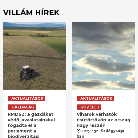
VILLÁM HÍREK
AKTUALITÁSOK
AKTUALITÁSOK
GAZDASÁG
KÖZÉLET
RMDSZ: a gazdákat
Viharok várhatók
védő javaslatainkkal
csütörtökön az ország
fogadta el a
nagy részén
parlament a
1 day ago
Szilágysági
biodiverzitási
Szó