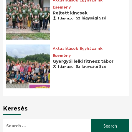
Aktualitások
Egyházaink
Esemény
Rejtett kincsek
1 day ago
Szilágysági Szó
Aktualitások
Egyházaink
Esemény
Gyergyói lelki fitnesz tábor
1 day ago
Szilágysági Szó
Keresés
Search
for: