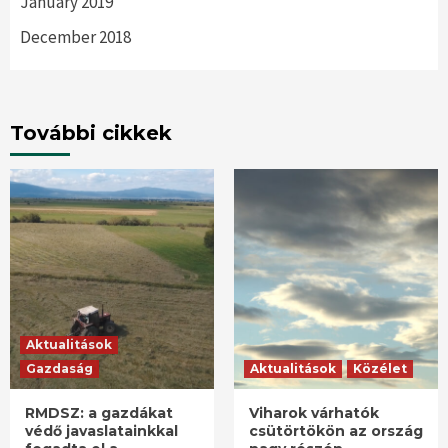
January 2019
December 2018
További cikkek
Aktualitások
Gazdaság
Aktualitások
Közélet
RMDSZ: a gazdákat
Viharok várhatók
védő javaslatainkkal
csütörtökön az ország