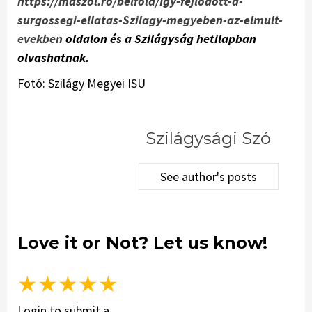
https://maszol.ro/belfold/Igy-fejlodott-a-
surgossegi-ellatas-Szilagy-megyeben-az-elmult-
evekben
oldalon és a Szilágyság hetilapban
olvashatnak.
Fotó: Szilágy Megyei ISU
Szilágysági Szó
See author's posts
Love it or Not? Let us know!
★
★
★
★
★
Login to submit a