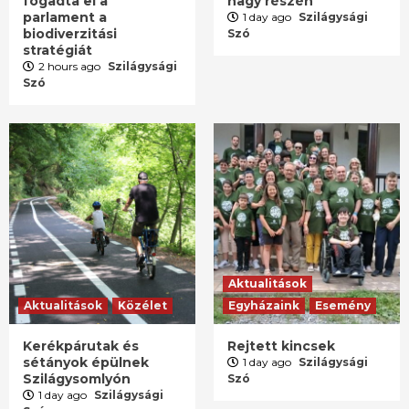
fogadta el a
nagy részén
parlament a
1 day ago
Szilágysági
biodiverzitási
Szó
stratégiát
2 hours ago
Szilágysági
Szó
Aktualitások
Aktualitások
Közélet
Egyházaink
Esemény
Kerékpárutak és
Rejtett kincsek
sétányok épülnek
1 day ago
Szilágysági
Szilágysomlyón
Szó
1 day ago
Szilágysági