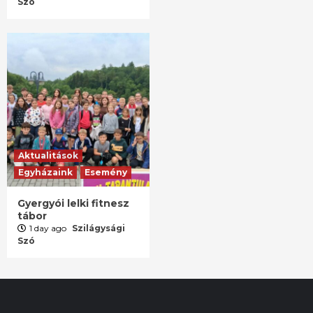
Szó
Aktualitások
Egyházaink
Esemény
Gyergyói lelki fitnesz
tábor
1 day ago
Szilágysági
Szó