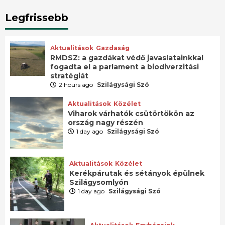
Legfrissebb
Aktualitások
Gazdaság
RMDSZ: a gazdákat védő javaslatainkkal
fogadta el a parlament a biodiverzitási
stratégiát
2 hours ago
Szilágysági Szó
Aktualitások
Közélet
Viharok várhatók csütörtökön az
ország nagy részén
1 day ago
Szilágysági Szó
Aktualitások
Közélet
Kerékpárutak és sétányok épülnek
Szilágysomlyón
1 day ago
Szilágysági Szó