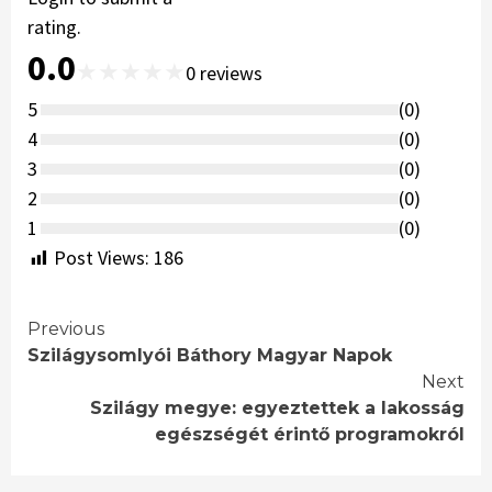
rating.
0.0
★
★
★
★
★
0
reviews
5
(
0
)
4
(
0
)
3
(
0
)
2
(
0
)
1
(
0
)
Post Views:
186
Continue
Previous
Szilágysomlyói Báthory Magyar Napok
Reading
Next
Szilágy megye: egyeztettek a lakosság
egészségét érintő programokról