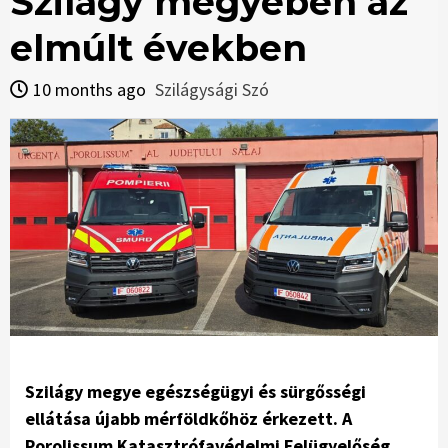
Szilágy megyében az
elmúlt években
10 months ago
Szilágysági Szó
Szilágy megye egészségügyi és sürgősségi
ellátása újabb mérföldkőhöz érkezett. A
Porolissum Katasztrófavédelmi Felügyelőség