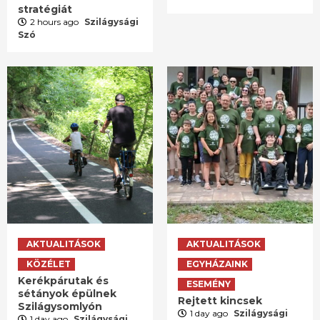
stratégiát
2 hours ago
Szilágysági
Szó
AKTUALITÁSOK
AKTUALITÁSOK
KÖZÉLET
EGYHÁZAINK
Kerékpárutak és
ESEMÉNY
sétányok épülnek
Rejtett kincsek
Szilágysomlyón
1 day ago
Szilágysági
1 day ago
Szilágysági