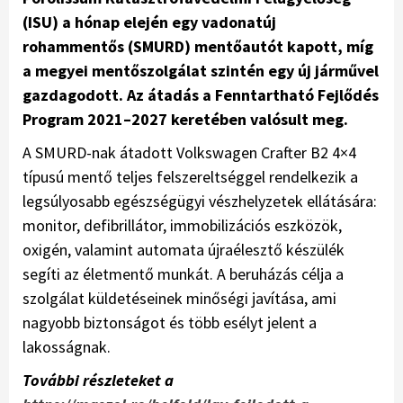
(ISU) a hónap elején egy vadonatúj
rohammentős (SMURD) mentőautót kapott, míg
a megyei mentőszolgálat szintén egy új járművel
gazdagodott. Az átadás a Fenntartható Fejlődés
Program 2021–2027 keretében valósult meg.
A SMURD-nak átadott Volkswagen Crafter B2 4×4
típusú mentő teljes felszereltséggel rendelkezik a
legsúlyosabb egészségügyi vészhelyzetek ellátására:
monitor, defibrillátor, immobilizációs eszközök,
oxigén, valamint automata újraélesztő készülék
segíti az életmentő munkát. A beruházás célja a
szolgálat küldetéseinek minőségi javítása, ami
nagyobb biztonságot és több esélyt jelent a
lakosságnak.
További részleteket a