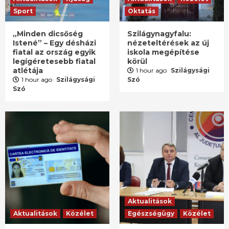
Sport
Oktatás
„Minden dicsőség
Szilágynagyfalu:
Istené” – Egy désházi
nézeteltérések az új
fiatal az ország egyik
iskola megépítése
legígéretesebb fiatal
körül
atlétája
1 hour ago
Szilágysági
1 hour ago
Szilágysági
Szó
Szó
Aktualitások
Aktualitások
Közélet
Egészségügy
Közélet