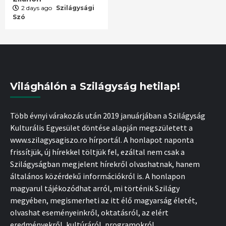
2 days ago
Szilágysági
Szó
Világhálón a Szilágyság hetilap!
Több évnyi várakozás után 2019 januárjában a Szilágyság
Kulturális Egyesület döntése alapján megszületett a
www.szilagysagiszo.ro hírportál. A honlapot naponta
frissítjük, új hírekkel töltjük fel, ezáltal nem csak a
Szilágyságban megjelent hírekről olvashatnak, hanem
általános közérdekű információkról is. A honlapon
magyarul tájékozódhat arról, mi történik Szilágy
megyében, megismerheti az itt élő magyarság életét,
olvashat eseményeinkről, oktatásról, az elért
eredményekről, kultúráról, programokról.