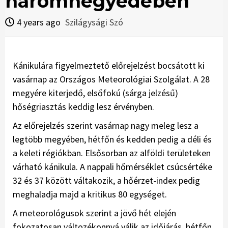
háromnegyedében
4 years ago
Szilágysági Szó
Kánikulára figyelmeztető előrejelzést bocsátott ki
vasárnap az Országos Meteorológiai Szolgálat. A 28
megyére kiterjedő, elsőfokú (sárga jelzésű)
hőségriasztás keddig lesz érvényben.
Az előrejelzés szerint vasárnap nagy meleg lesz a
legtöbb megyében, hétfőn és kedden pedig a déli és
a keleti régiókban. Elsősorban az alföldi területeken
várható kánikula. A nappali hőmérséklet csúcsértéke
32 és 37 között váltakozik, a hőérzet-index pedig
meghaladja majd a kritikus 80 egységet.
A meteorológusok szerint a jövő hét elején
fokozatosan változékonnyá válik az időjárás, hétfőn