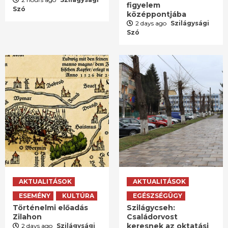
figyelem
Szó
középpontjába
2 days ago
Szilágysági
Szó
AKTUALITÁSOK
AKTUALITÁSOK
ESEMÉNY
KULTÚRA
EGÉSZSÉGÜGY
Történelmi előadás
Szilágycseh:
Zilahon
Családorvost
keresnek az oktatási
2 days ago
Szilágysági