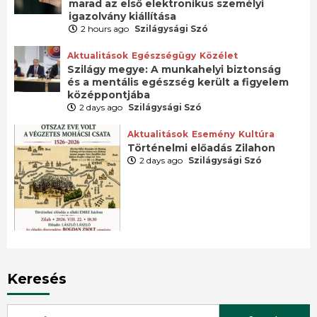
marad az első elektronikus személyi
igazolvány kiállítása
2 hours ago
Szilágysági Szó
Aktualitások
Egészségügy
Közélet
Szilágy megye: A munkahelyi biztonság
és a mentális egészség került a figyelem
középpontjába
2 days ago
Szilágysági Szó
Aktualitások
Esemény
Kultúra
Történelmi előadás Zilahon
2 days ago
Szilágysági Szó
Keresés
Search