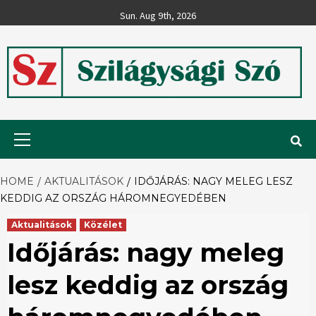
Skip
Sun. Aug 9th, 2026
to
content
Szilágysági
Primary
Menu
Szó
HOME
AKTUALITÁSOK
IDŐJÁRÁS: NAGY MELEG LESZ
KEDDIG AZ ORSZÁG HÁROMNEGYEDÉBEN
Aktualitások
Közélet
Időjárás: nagy meleg
lesz keddig az ország