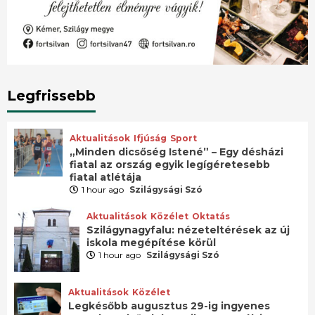
Legfrissebb
Aktualitások
Ifjúság
Sport
„Minden dicsőség Istené” – Egy désházi
fiatal az ország egyik legígéretesebb
fiatal atlétája
1 hour ago
Szilágysági Szó
Aktualitások
Közélet
Oktatás
Szilágynagyfalu: nézeteltérések az új
iskola megépítése körül
1 hour ago
Szilágysági Szó
Aktualitások
Közélet
Legkésőbb augusztus 29-ig ingyenes