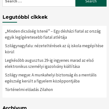
for:
Legutóbbi cikkek
„Minden dicsőség Istené” – Egy désházi fiatal az ország
egyik legígéretesebb fiatal atlétája
Szilágynagyfalu: nézeteltérések az új iskola megépítése
körül
Legkésőbb augusztus 29-ig ingyenes marad az első
elektronikus személyi igazolvány kiállítása
Szilágy megye: A munkahelyi biztonság és a mentális
egészség került a figyelem középpontjába
Történelmi előadás Zilahon
Archívum