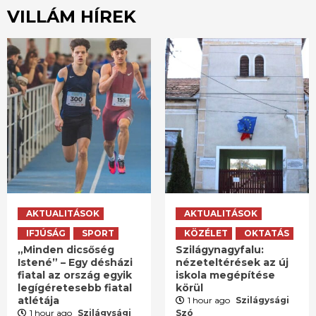
VILLÁM HÍREK
AKTUALITÁSOK
AKTUALITÁSOK
IFJÚSÁG
SPORT
KÖZÉLET
OKTATÁS
„Minden dicsőség
Szilágynagyfalu:
Istené” – Egy désházi
nézeteltérések az új
fiatal az ország egyik
iskola megépítése
legígéretesebb fiatal
körül
atlétája
1 hour ago
Szilágysági
1 hour ago
Szilágysági
Szó