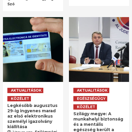
Szó
AKTUALITÁSOK
AKTUALITÁSOK
KÖZÉLET
EGÉSZSÉGÜGY
Legkésőbb augusztus
KÖZÉLET
29-ig ingyenes marad
Szilágy megye: A
az első elektronikus
munkahelyi biztonság
személyi igazolvány
és a mentális
kiállítása
egészség került a
2 hours ago
Szilágysági