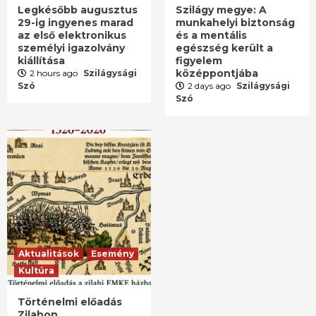
Legkésőbb augusztus
Szilágy megye: A
29-ig ingyenes marad
munkahelyi biztonság
az első elektronikus
és a mentális
személyi igazolvány
egészség került a
kiállítása
figyelem
középpontjába
2 hours ago
Szilágysági
Szó
2 days ago
Szilágysági
Szó
Aktualitások
Esemény
Kultúra
Történelmi előadás
Zilahon