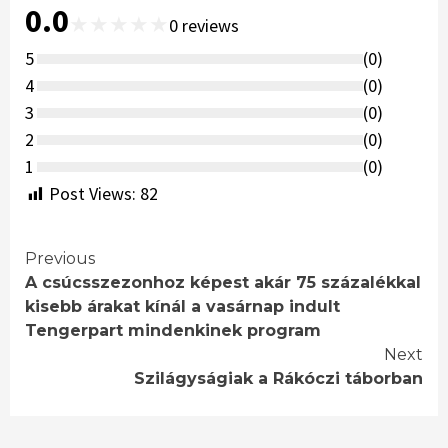
0.0
★
★
★
★
★
0
reviews
5
(
0
)
4
(
0
)
3
(
0
)
2
(
0
)
1
(
0
)
Post Views:
82
Continue
Previous
A csúcsszezonhoz képest akár 75 százalékkal
Reading
kisebb árakat kínál a vasárnap indult
Tengerpart mindenkinek program
Next
Szilágyságiak a Rákóczi táborban