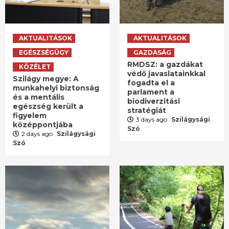
AKTUALITÁSOK
AKTUALITÁSOK
EGÉSZSÉGÜGY
GAZDASÁG
RMDSZ: a gazdákat
KÖZÉLET
védő javaslatainkkal
Szilágy megye: A
fogadta el a
munkahelyi biztonság
parlament a
és a mentális
biodiverzitási
egészség került a
stratégiát
figyelem
3 days ago
Szilágysági
középpontjába
Szó
2 days ago
Szilágysági
Szó