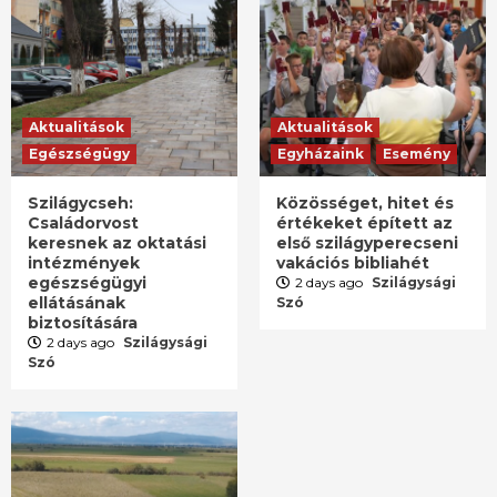
Aktualitások
Aktualitások
Egészségügy
Egyházaink
Esemény
Szilágycseh:
Közösséget, hitet és
Családorvost
értékeket épített az
keresnek az oktatási
első szilágyperecseni
intézmények
vakációs bibliahét
egészségügyi
2 days ago
Szilágysági
ellátásának
Szó
biztosítására
2 days ago
Szilágysági
Szó