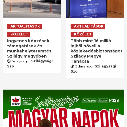
AKTUALITÁSOK
AKTUALITÁSOK
KÖZÉLET
KÖZÉLET
Ingyenes képzések,
Több mint 16 millió
támogatások és
lejből növeli a
munkahelyteremtés
közlekedésbiztonságot
Szilágy megyében
Szilágy Megye
Tanácsa
5 days ago
Szilágysági
Szó
5 days ago
Szilágysági
Szó