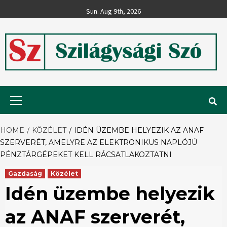
Skip
Sun. Aug 9th, 2026
to
content
Szilágysági
Primary
Menu
Szó
HOME
KÖZÉLET
IDÉN ÜZEMBE HELYEZIK AZ ANAF
SZERVERÉT, AMELYRE AZ ELEKTRONIKUS NAPLÓJÚ
PÉNZTÁRGÉPEKET KELL RÁCSATLAKOZTATNI
Gazdaság
Közélet
Idén üzembe helyezik
az ANAF szerverét,