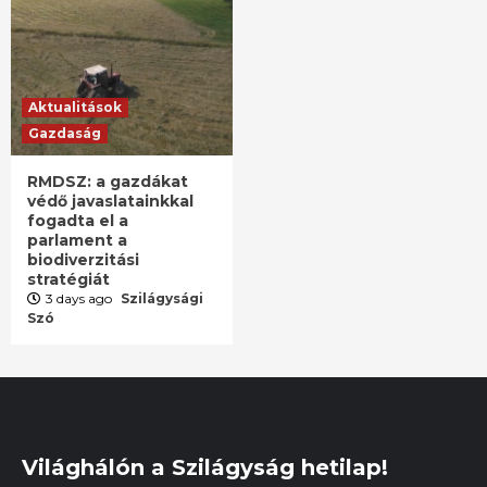
Aktualitások
Gazdaság
RMDSZ: a gazdákat
védő javaslatainkkal
fogadta el a
parlament a
biodiverzitási
stratégiát
3 days ago
Szilágysági
Szó
Világhálón a Szilágyság hetilap!