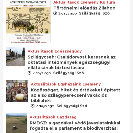
Aktualitások
Esemény
Kultúra
Történelmi előadás Zilahon
2 days ago
Szilágysági Szó
Aktualitások
Egészségügy
Szilágycseh: Családorvost keresnek az
oktatási intézmények egészségügyi
ellátásának biztosítására
2 days ago
Szilágysági Szó
Aktualitások
Egyházaink
Esemény
Közösséget, hitet és értékeket épített
az első szilágyperecseni vakációs
bibliahét
2 days ago
Szilágysági Szó
Aktualitások
Gazdaság
RMDSZ: a gazdákat védő javaslatainkkal
fogadta el a parlament a biodiverzitási