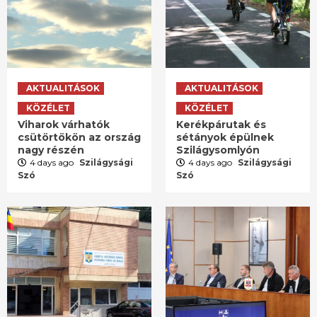
AKTUALITÁSOK
AKTUALITÁSOK
KÖZÉLET
KÖZÉLET
Viharok várhatók
Kerékpárutak és
csütörtökön az ország
sétányok épülnek
nagy részén
Szilágysomlyón
4 days ago
Szilágysági
4 days ago
Szilágysági
Szó
Szó