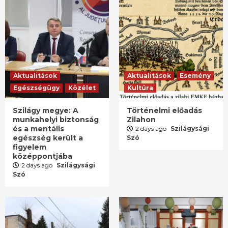
Aktualitások
Aktualitások
Esemény
Egészségügy
Közélet
Kultúra
Szilágy megye: A
Történelmi előadás
munkahelyi biztonság
Zilahon
és a mentális
2 days ago
Szilágysági
egészség került a
Szó
figyelem
középpontjába
2 days ago
Szilágysági
Szó