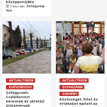
középpontjába
2 days ago
Szilágysági
Szó
AKTUALITÁSOK
AKTUALITÁSOK
EGÉSZSÉGÜGY
EGYHÁZAINK
Szilágycseh:
ESEMÉNY
Családorvost
Közösséget, hitet és
keresnek az oktatási
értékeket épített az
intézmények