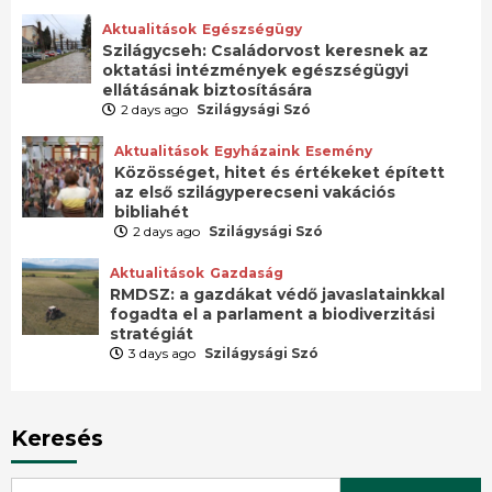
Aktualitások
Egészségügy
Szilágycseh: Családorvost keresnek az
oktatási intézmények egészségügyi
ellátásának biztosítására
2 days ago
Szilágysági Szó
Aktualitások
Egyházaink
Esemény
Közösséget, hitet és értékeket épített
az első szilágyperecseni vakációs
bibliahét
2 days ago
Szilágysági Szó
Aktualitások
Gazdaság
RMDSZ: a gazdákat védő javaslatainkkal
fogadta el a parlament a biodiverzitási
stratégiát
3 days ago
Szilágysági Szó
Keresés
Search