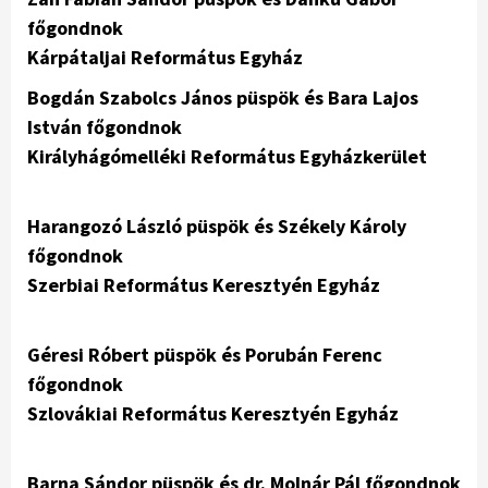
főgondnok
Kárpátaljai Református Egyház
Bogdán Szabolcs János püspök és Bara Lajos
István főgondnok
Királyhágómelléki Református Egyházkerület
Harangozó László püspök és Székely Károly
főgondnok
Szerbiai Református Keresztyén Egyház
Géresi Róbert püspök és Porubán Ferenc
főgondnok
Szlovákiai Református Keresztyén Egyház
Barna Sándor püspök és dr. Molnár Pál főgondnok