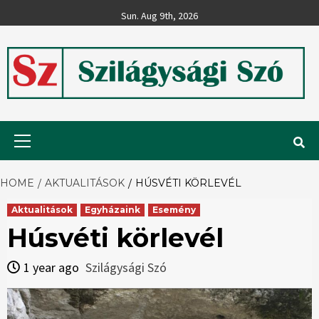
Skip
Sun. Aug 9th, 2026
to
content
Szilágysági
Primary
Menu
Szó
HOME
AKTUALITÁSOK
HÚSVÉTI KÖRLEVÉL
Aktualitások
Egyházaink
Esemény
Húsvéti körlevél
1 year ago
Szilágysági Szó