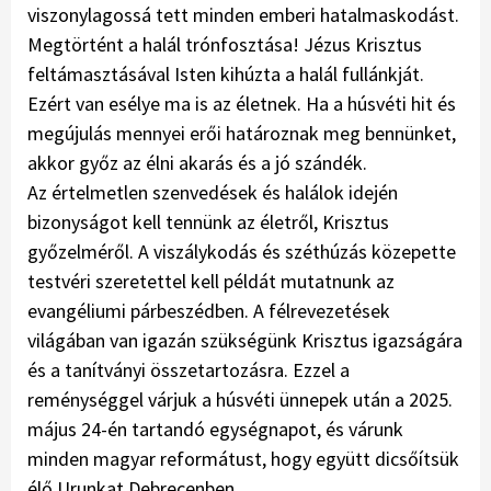
viszonylagossá tett minden emberi hatalmaskodást.
Megtörtént a halál trónfosztása! Jézus Krisztus
feltámasztásával Isten kihúzta a halál fullánkját.
Ezért van esélye ma is az életnek. Ha a húsvéti hit és
megújulás mennyei erői határoznak meg bennünket,
akkor győz az élni akarás és a jó szándék.
Az értelmetlen szenvedések és halálok idején
bizonyságot kell tennünk az életről, Krisztus
győzelméről. A viszálykodás és széthúzás közepette
testvéri szeretettel kell példát mutatnunk az
evangéliumi párbeszédben. A félrevezetések
világában van igazán szükségünk Krisztus igazságára
és a tanítványi összetartozásra. Ezzel a
reménységgel várjuk a húsvéti ünnepek után a 2025.
május 24-én tartandó egységnapot, és várunk
minden magyar reformátust, hogy együtt dicsőítsük
élő Urunkat Debrecenben.