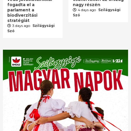
fogadta el a
nagy részén
parlament a
4 days ago
Szilágysági
biodiverzitási
Szó
stratégiát
3 days ago
Szilágysági
Szó