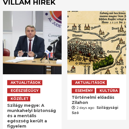
VILLÁM HÍREK
AKTUALITÁSOK
AKTUALITÁSOK
EGÉSZSÉGÜGY
ESEMÉNY
KULTÚRA
Történelmi előadás
KÖZÉLET
Zilahon
Szilágy megye: A
2 days ago
Szilágysági
munkahelyi biztonság
Szó
és a mentális
egészség került a
figyelem