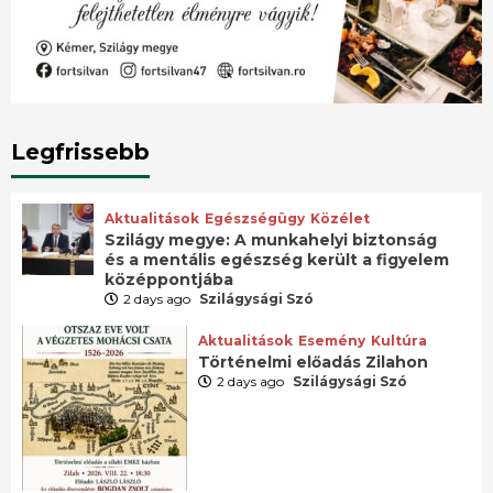
Legfrissebb
Aktualitások
Egészségügy
Közélet
Szilágy megye: A munkahelyi biztonság
és a mentális egészség került a figyelem
középpontjába
2 days ago
Szilágysági Szó
Aktualitások
Esemény
Kultúra
Történelmi előadás Zilahon
2 days ago
Szilágysági Szó