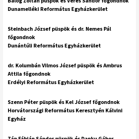
Balog Zoltán püspök és Veres Sándor főgondnok
Dunamelléki Református Egyházkerület
Steinbach József püspök és dr. Nemes Pál
főgondnok
Dunántúli Református Egyházkerület
dr. Kolumbán Vilmos József püspök és Ambrus
Attila főgondnok
Erdélyi Református Egyházkerület
Szenn Péter püspök és Kel József főgondnok
Horvátországi Református Keresztyén Kálvini
Egyház
Zán Fábián Sándor püspök és Danku Gábor