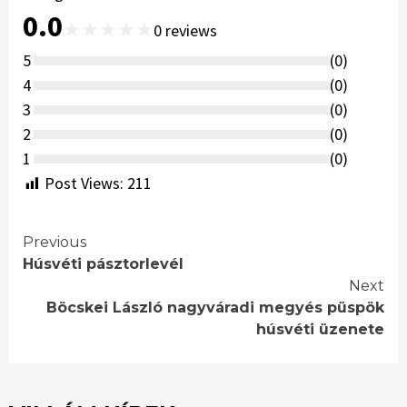
0.0
★
★
★
★
★
0
reviews
5
(
0
)
4
(
0
)
3
(
0
)
2
(
0
)
1
(
0
)
Post Views:
211
Continue
Previous
Húsvéti pásztorlevél
Reading
Next
Böcskei László nagyváradi megyés püspök
húsvéti üzenete