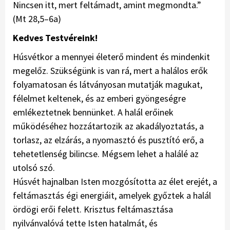
Nincsen itt, mert feltámadt, amint megmondta.”
(Mt 28,5–6a)
Kedves Testvéreink!
Húsvétkor a mennyei életerő mindent és mindenkit
megelőz. Szükségünk is van rá, mert a halálos erők
folyamatosan és látványosan mutatják magukat,
félelmet keltenek, és az emberi gyöngeségre
emlékeztetnek bennünket. A halál erőinek
működéséhez hozzátartozik az akadályoztatás, a
torlasz, az elzárás, a nyomasztó és pusztító erő, a
tehetetlenség bilincse. Mégsem lehet a halálé az
utolsó szó.
Húsvét hajnalban Isten mozgósította az élet erejét, a
feltámasztás égi energiáit, amelyek győztek a halál
ördögi erői felett. Krisztus feltámasztása
nyilvánvalóvá tette Isten hatalmát, és