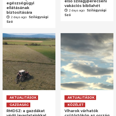
első szilágyperecseni
egészségügyi
vakációs bibliahét
ellátásának
2 days ago
Szilágysági
biztosítására
Szó
2 days ago
Szilágysági
Szó
AKTUALITÁSOK
AKTUALITÁSOK
GAZDASÁG
KÖZÉLET
RMDSZ: a gazdákat
Viharok várhatók
védő javaslatainkkal
csütörtökön az ország