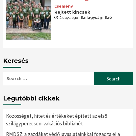
Esemény
Rejtett kincsek
2 days ago
Szilágysági Szó
Keresés
Search
for:
Legutóbbi cikkek
Közösséget, hitet és értékeket épített az első
szilágyperecseni vakációs bibliahét
RMDSZ: a gazdákat védő javaslatainkkal fogadta el a