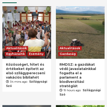
Aktualitások
Aktualitások
Egyházaink
Esemény
Gazdaság
Közösséget, hitet és
RMDSZ: a gazdákat
értékeket épített az
védő javaslatainkkal
első szilágyperecseni
fogadta el a
vakációs bibliahét
parlament a
biodiverzitási
34 mins ago
Szilágysági
stratégiát
Szó
19 hours ago
Szilágysági
Szó