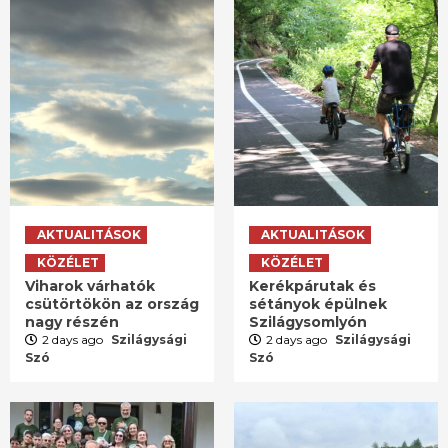
AKTUALITÁSOK
AKTUALITÁSOK
KÖZÉLET
KÖZÉLET
Viharok várhatók
Kerékpárutak és
csütörtökön az ország
sétányok épülnek
nagy részén
Szilágysomlyón
2 days ago
Szilágysági
2 days ago
Szilágysági
Szó
Szó