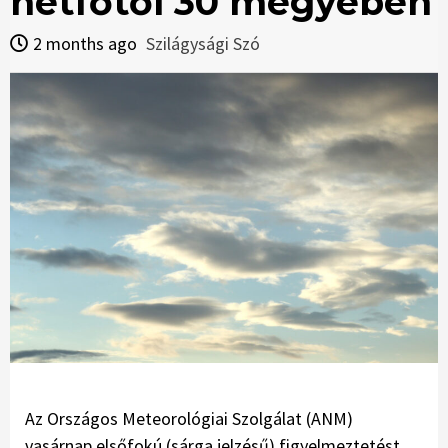
hétfőtől 30 megyében
2 months ago
Szilágysági Szó
Az Országos Meteorológiai Szolgálat (ANM)
vasárnap elsőfokú (sárga jelzésű) figyelmeztetést