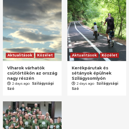
Aktualitások
Közélet
Aktualitások
Közélet
Viharok várhatók
Kerékpárutak és
csütörtökön az ország
sétányok épülnek
nagy részén
Szilágysomlyón
2 days ago
Szilágysági
2 days ago
Szilágysági
Szó
Szó