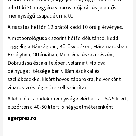
adott ki 30 megyére viharos időjárás és jelentős
mennyiségű csapadék miatt.
A riasztás hétfőn 12 órától kedd 10 óráig érvényes.
A meteorológusok szerint hétfő délutántól kedd
reggelig a Bánságban, Körösvidéken, Máramarosban,
Erdélyben, Olténiában, Munténia északi részén,
Dobrudzsa északi felében, valamint Moldva
délnyugati térségeiben villámlásokkal és
széllökésekkel kísért heves záporokra, helyenként
viharokra és jégesőre kell számítani.
A lehulló csapadék mennyisége elérheti a 15-25 litert,
elszórtan a 40-50 litert is négyzetméterenként.
agerpres.ro