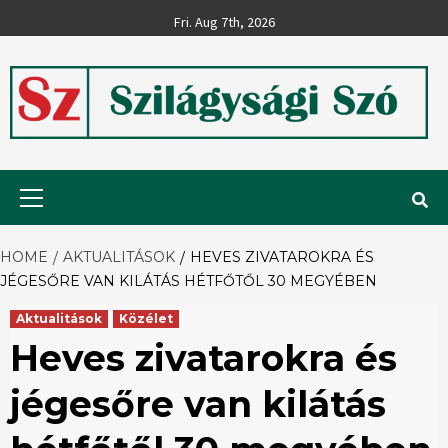
Skip
Fri. Aug 7th, 2026
to
content
Szilágysági
Primary
Menu
Szó
HOME
AKTUALITÁSOK
HEVES ZIVATAROKRA ÉS
JÉGESŐRE VAN KILÁTÁS HÉTFŐTŐL 30 MEGYÉBEN
Aktualitások
Közélet
Heves zivatarokra és
jégesőre van kilátás