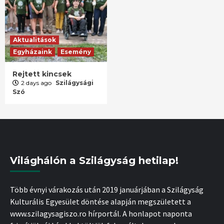
Aktualitások
Egyházaink
Esemény
Rejtett kincsek
2 days ago
Szilágysági
Szó
Világhálón a Szilágyság hetilap!
Több évnyi várakozás után 2019 januárjában a Szilágyság
Kulturális Egyesület döntése alapján megszületett a
www.szilagysagiszo.ro hírportál. A honlapot naponta