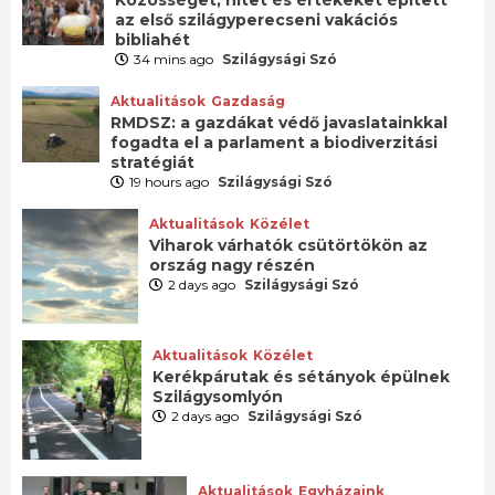
az első szilágyperecseni vakációs
bibliahét
34 mins ago
Szilágysági Szó
Aktualitások
Gazdaság
RMDSZ: a gazdákat védő javaslatainkkal
fogadta el a parlament a biodiverzitási
stratégiát
19 hours ago
Szilágysági Szó
Aktualitások
Közélet
Viharok várhatók csütörtökön az
ország nagy részén
2 days ago
Szilágysági Szó
Aktualitások
Közélet
Kerékpárutak és sétányok épülnek
Szilágysomlyón
2 days ago
Szilágysági Szó
Aktualitások
Egyházaink