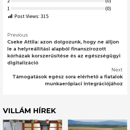
2
(
0
)
1
(
0
)
Post Views:
315
Continue
Previous
Cseke Attila: azon dolgozunk, hogy ne álljon
Reading
le a helyreállítási alapból finanszírozott
kórházak korszerűsítése és az egészségügyi
digitalizáció
Next
Támogatások egész sora elérhető a fiatalok
munkaerőpiaci integrációjához
VILLÁM HÍREK