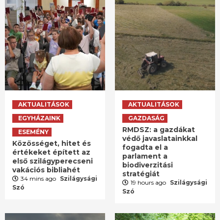
AKTUALITÁSOK
AKTUALITÁSOK
EGYHÁZAINK
GAZDASÁG
RMDSZ: a gazdákat
ESEMÉNY
védő javaslatainkkal
Közösséget, hitet és
fogadta el a
értékeket épített az
parlament a
első szilágyperecseni
biodiverzitási
vakációs bibliahét
stratégiát
34 mins ago
Szilágysági
19 hours ago
Szilágysági
Szó
Szó