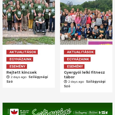
AKTUALITÁSOK
AKTUALITÁSOK
EGYHÁZAINK
EGYHÁZAINK
ESEMÉNY
ESEMÉNY
Rejtett kincsek
Gyergyói lelki fitnesz
tábor
2 days ago
Szilágysági
Szó
2 days ago
Szilágysági
Szó