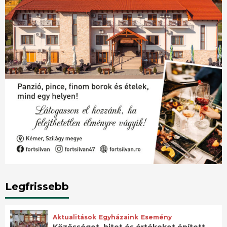
Legfrissebb
Aktualitások
Egyházaink
Esemény
Közösséget, hitet és értékeket épített