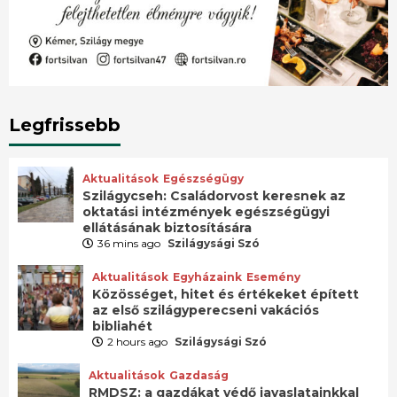
Legfrissebb
Aktualitások
Egészségügy
Szilágycseh: Családorvost keresnek az
oktatási intézmények egészségügyi
ellátásának biztosítására
36 mins ago
Szilágysági Szó
Aktualitások
Egyházaink
Esemény
Közösséget, hitet és értékeket épített
az első szilágyperecseni vakációs
bibliahét
2 hours ago
Szilágysági Szó
Aktualitások
Gazdaság
RMDSZ: a gazdákat védő javaslatainkkal