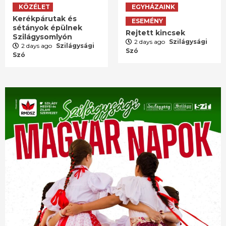
KÖZÉLET
EGYHÁZAINK
Kerékpárutak és
ESEMÉNY
sétányok épülnek
Rejtett kincsek
Szilágysomlyón
2 days ago
Szilágysági
2 days ago
Szilágysági
Szó
Szó