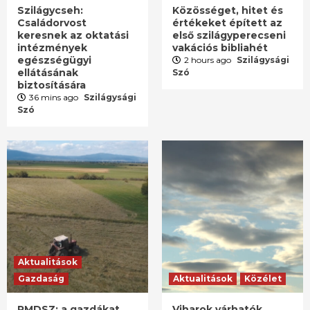
Szilágycseh:
Közösséget, hitet és
Családorvost
értékeket épített az
keresnek az oktatási
első szilágyperecseni
intézmények
vakációs bibliahét
egészségügyi
2 hours ago
Szilágysági
ellátásának
Szó
biztosítására
36 mins ago
Szilágysági
Szó
Aktualitások
Gazdaság
Aktualitások
Közélet
RMDSZ: a gazdákat
Viharok várhatók