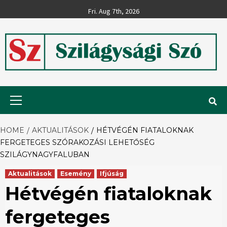
Skip
Fri. Aug 7th, 2026
to
content
Szilágysági
Primary
Menu
Szó
HOME
AKTUALITÁSOK
HÉTVÉGÉN FIATALOKNAK
FERGETEGES SZÓRAKOZÁSI LEHETŐSÉG
SZILÁGYNAGYFALUBAN
Aktualitások
Esemény
Ifjúság
Hétvégén fiataloknak
fergeteges