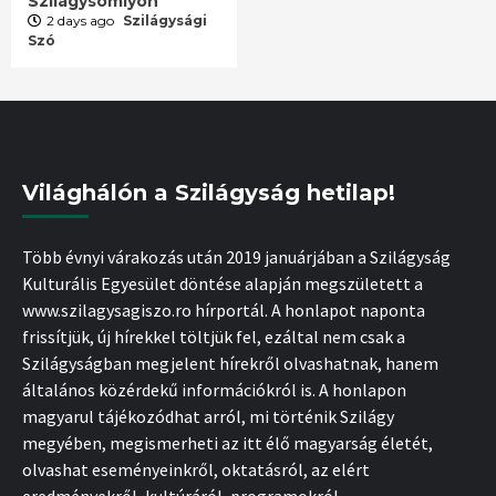
Szilágysomlyón
2 days ago
Szilágysági
Szó
Világhálón a Szilágyság hetilap!
Több évnyi várakozás után 2019 januárjában a Szilágyság
Kulturális Egyesület döntése alapján megszületett a
www.szilagysagiszo.ro hírportál. A honlapot naponta
frissítjük, új hírekkel töltjük fel, ezáltal nem csak a
Szilágyságban megjelent hírekről olvashatnak, hanem
általános közérdekű információkról is. A honlapon
magyarul tájékozódhat arról, mi történik Szilágy
megyében, megismerheti az itt élő magyarság életét,
olvashat eseményeinkről, oktatásról, az elért