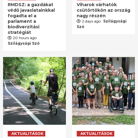
RMDSZ: a gazdákat
Viharok várhatók
védő javaslatainkkal
csütörtökön az ország
fogadta el a
nagy részén
parlament a
2 days ago
Szilágysági
biodiverzitási
Szó
stratégiát
20 hours ago
Szilágysági Szó
AKTUALITÁSOK
AKTUALITÁSOK