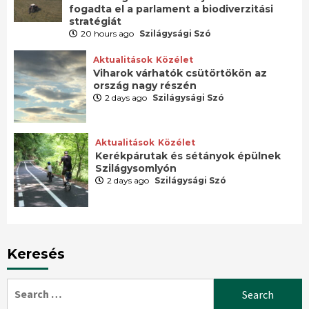
fogadta el a parlament a biodiverzitási
stratégiát
20 hours ago
Szilágysági Szó
Aktualitások
Közélet
Viharok várhatók csütörtökön az
ország nagy részén
2 days ago
Szilágysági Szó
Aktualitások
Közélet
Kerékpárutak és sétányok épülnek
Szilágysomlyón
2 days ago
Szilágysági Szó
Keresés
Search
for: