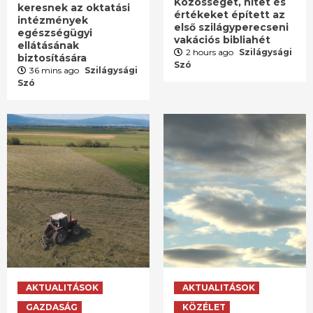
Közösséget, hitet és
keresnek az oktatási
értékeket épített az
intézmények
első szilágyperecseni
egészségügyi
vakációs bibliahét
ellátásának
2 hours ago
Szilágysági
biztosítására
Szó
36 mins ago
Szilágysági
Szó
AKTUALITÁSOK
AKTUALITÁSOK
GAZDASÁG
KÖZÉLET