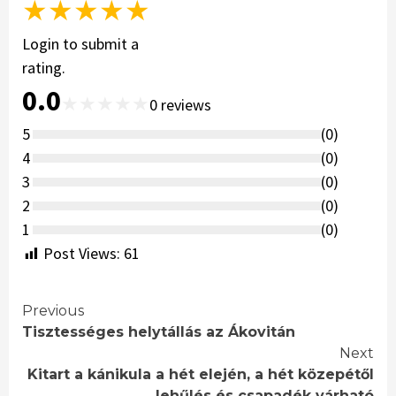
★
★
★
★
★
Login to submit a
rating.
0.0
★
★
★
★
★
0
reviews
5
(
0
)
4
(
0
)
3
(
0
)
2
(
0
)
1
(
0
)
Post Views:
61
Continue
Previous
Tisztességes helytállás az Ákovitán
Reading
Next
Kitart a kánikula a hét elején, a hét közepétől
lehűlés és csapadék várható