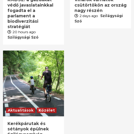
védő javaslatainkkal
csütörtökön az ország
fogadta el a
nagy részén
parlament a
2 days ago
Szilágysági
biodiverzitási
Szó
stratégiát
20 hours ago
Szilágysági Szó
Aktualitások
Közélet
Kerékpárutak és
sétányok épülnek