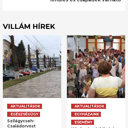
VILLÁM HÍREK
AKTUALITÁSOK
AKTUALITÁSOK
EGÉSZSÉGÜGY
EGYHÁZAINK
Szilágycseh:
ESEMÉNY
Családorvost