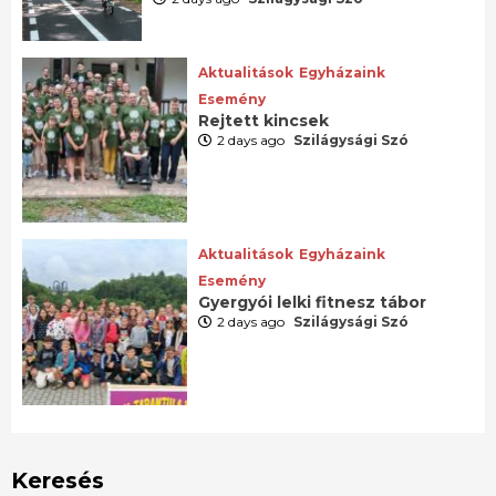
Aktualitások
Egyházaink
Esemény
Rejtett kincsek
2 days ago
Szilágysági Szó
Aktualitások
Egyházaink
Esemény
Gyergyói lelki fitnesz tábor
2 days ago
Szilágysági Szó
Keresés