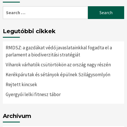
Search
for:
Legutóbbi cikkek
RMDSZ: a gazdákat védő javaslatainkkal fogadta el a
parlament a biodiverzitási stratégiát
Viharok várhatók csütörtökön az ország nagy részén
Kerékpárutak és sétányok épülnek Szilágysomlyón
Rejtett kincsek
Gyergyói lelki fitnesz tábor
Archívum