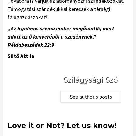
Továbbra is várjuk az adományozni szándékozókat.
Támogatási szándékukkal keressék a térségi
falugazdászokat!
,,Az irgalmas szemü ember megáldatik, mert
adott az ő kenyeréből a szegénynek.”
Példabeszédek 22:9
Sütő Attila
Szilágysági Szó
See author's posts
Love it or Not? Let us know!