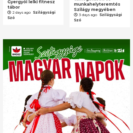
Gyergyói lelki fitnesz
munkahelyteremtés
tábor
Szilágy megyében
2 days ago
Szilágysági
3 days ago
Szilágysági
Szó
Szó