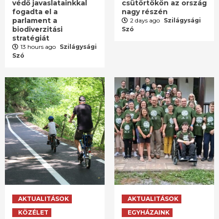
védő javaslatainkkal
csütörtökön az ország
fogadta el a
nagy részén
parlament a
2 days ago
Szilágysági
biodiverzitási
Szó
stratégiát
13 hours ago
Szilágysági
Szó
AKTUALITÁSOK
AKTUALITÁSOK
KÖZÉLET
EGYHÁZAINK