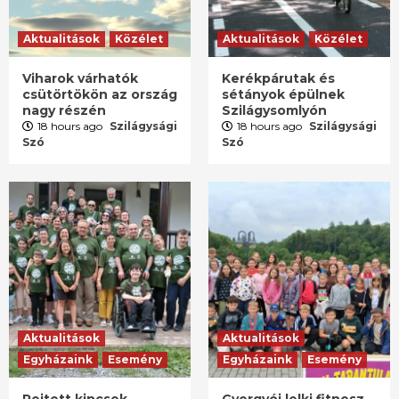
Aktualitások
Közélet
Aktualitások
Közélet
Viharok várhatók
Kerékpárutak és
csütörtökön az ország
sétányok épülnek
nagy részén
Szilágysomlyón
18 hours ago
Szilágysági
18 hours ago
Szilágysági
Szó
Szó
Aktualitások
Aktualitások
Egyházaink
Esemény
Egyházaink
Esemény