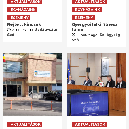
AKTUALITÁSOK
AKTUALITÁSOK
EGYHÁZAINK
EGYHÁZAINK
ESEMÉNY
ESEMÉNY
Rejtett kincsek
Gyergyói lelki fitnesz
tábor
21 hours ago
Szilágysági
Szó
21 hours ago
Szilágysági
Szó
AKTUALITÁSOK
AKTUALITÁSOK