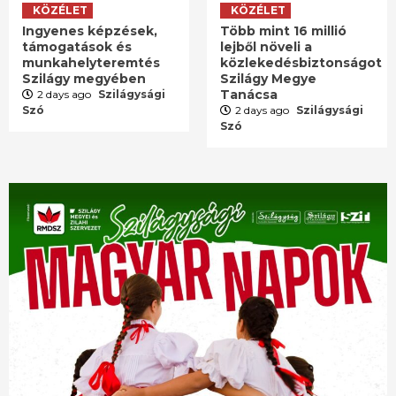
KÖZÉLET
KÖZÉLET
Ingyenes képzések,
Több mint 16 millió
támogatások és
lejből növeli a
munkahelyteremtés
közlekedésbiztonságot
Szilágy megyében
Szilágy Megye
Tanácsa
2 days ago
Szilágysági
Szó
2 days ago
Szilágysági
Szó