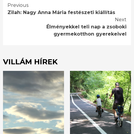
Continue
Previous
Zilah: Nagy Anna Mária festészeti kiállítás
Reading
Next
Élményekkel teli nap a zsoboki
gyermekotthon gyerekeivel
VILLÁM HÍREK