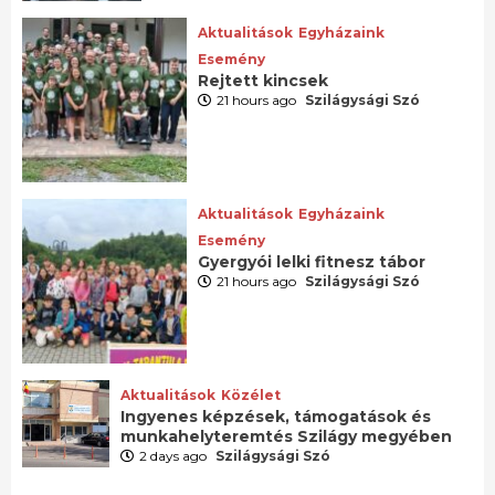
Aktualitások
Egyházaink
Esemény
Rejtett kincsek
21 hours ago
Szilágysági Szó
Aktualitások
Egyházaink
Esemény
Gyergyói lelki fitnesz tábor
21 hours ago
Szilágysági Szó
Aktualitások
Közélet
Ingyenes képzések, támogatások és
munkahelyteremtés Szilágy megyében
2 days ago
Szilágysági Szó