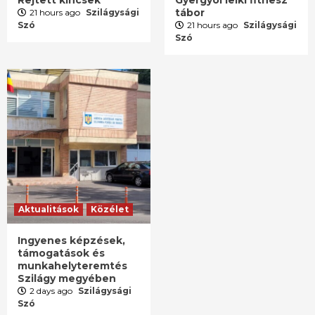
Rejtett kincsek
Gyergyói lelki fitnesz
tábor
21 hours ago
Szilágysági
Szó
21 hours ago
Szilágysági
Szó
Aktualitások
Közélet
Ingyenes képzések,
támogatások és
munkahelyteremtés
Szilágy megyében
2 days ago
Szilágysági
Szó