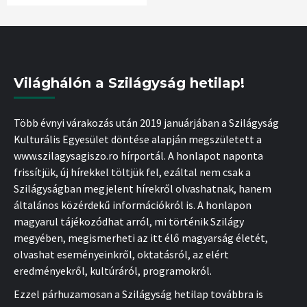
Világhálón a Szilágyság hetilap!
Több évnyi várakozás után 2019 januárjában a Szilágyság
Kulturális Egyesület döntése alapján megszületett a
www.szilagysagiszo.ro hírportál. A honlapot naponta
frissítjük, új hírekkel töltjük fel, ezáltal nem csak a
Szilágyságban megjelent hírekről olvashatnak, hanem
általános közérdekű információkról is. A honlapon
magyarul tájékozódhat arról, mi történik Szilágy
megyében, megismerheti az itt élő magyarság életét,
olvashat eseményeinkről, oktatásról, az elért
eredményekről, kultúráról, programokról.
Ezzel párhuzamosan a Szilágyság hetilap továbbra is