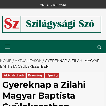
Skip
Thu. Aug 6th, 2026
to
content
Szilágysági
Primary
Menu
Szó
HOME
AKTUALITÁSOK
GYEREKNAP A ZILAHI MAGYAR
BAPTISTA GYÜLEKEZETBEN
Aktualitások
Esemény
Ifjúság
Gyereknap a Zilahi
Magyar Baptista