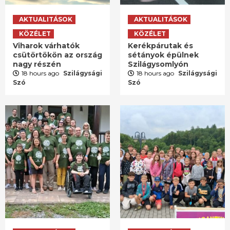
AKTUALITÁSOK
AKTUALITÁSOK
KÖZÉLET
KÖZÉLET
Viharok várhatók
Kerékpárutak és
csütörtökön az ország
sétányok épülnek
nagy részén
Szilágysomlyón
18 hours ago
Szilágysági
18 hours ago
Szilágysági
Szó
Szó