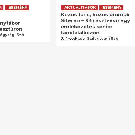
K
ESEMÉNY
AKTUALITÁSOK
ESEMÉNY
Közös tánc, közös örömök
Siteren – 93 résztvevő egy
énytábor
emlékezetes senior
resztúron
tánctalálkozón
lágysági Szó
1 week ago
Szilágysági Szó