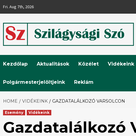
Skip
Fri. Aug 7th, 2026
to
content
Szilágysági
Kezdőlap
Aktualitások
Közélet
Vidékeink
Szó
Polgármesterjelöltjeink
Reklám
HOME
VIDÉKEINK
GAZDATALÁLKOZÓ VARSOLCON
Esemény
Vidékeink
Gazdatalálkozó 