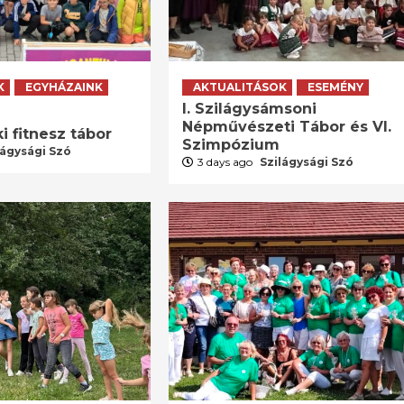
K
EGYHÁZAINK
AKTUALITÁSOK
ESEMÉNY
I. Szilágysámsoni
Népművészeti Tábor és VI.
i fitnesz tábor
Szimpózium
lágysági Szó
3 days ago
Szilágysági Szó