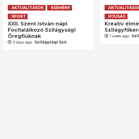
AKTUALITÁSOK
ESEMÉNY
AKTUALITÁSO
SPORT
IFJÚSÁG
XXII. Szent István-napi
Kreatív élm
Focitalálkozó Szilágysági
Szilágyfőke
Öregfiúknak
1 week ago
Szi
3 days ago
Szilágysági Szó