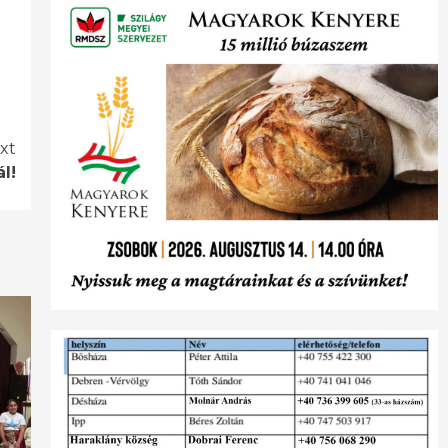
xt
ál!