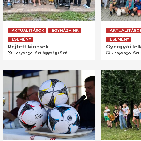
AKTUALITÁSOK
EGYHÁZAINK
AKTUALITÁSO
ESEMÉNY
ESEMÉNY
Rejtett kincsek
Gyergyói lelk
2 days ago
Szilágysági Szó
2 days ago
Szi