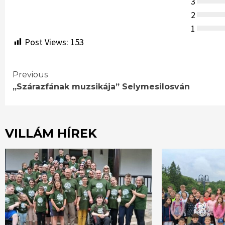
3
2
1
Post Views:
153
Continue
Previous
,,Szárazfának muzsikája” Selymesilosván
Reading
VILLÁM HÍREK