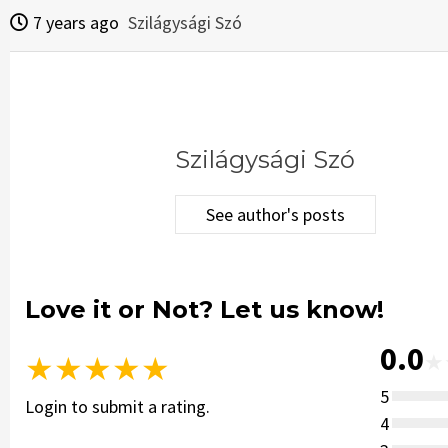
7 years ago
Szilágysági Szó
Szilágysági Szó
See author's posts
Love it or Not? Let us know!
0.0
★
★
★
★
★
★
5
Login to submit a rating.
4