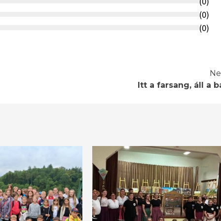
(
0
)
(
0
)
(
0
)
Ne
Itt a farsang, áll a b