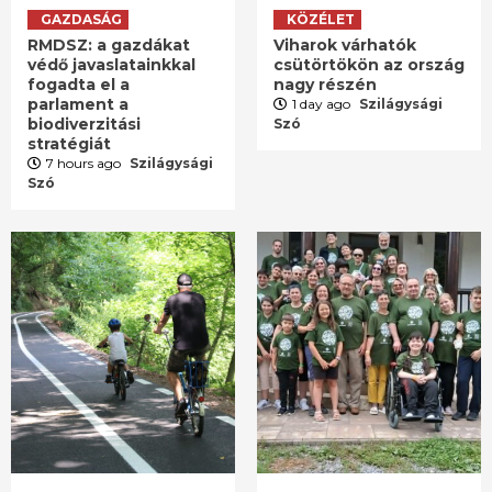
GAZDASÁG
KÖZÉLET
RMDSZ: a gazdákat
Viharok várhatók
védő javaslatainkkal
csütörtökön az ország
fogadta el a
nagy részén
parlament a
1 day ago
Szilágysági
biodiverzitási
Szó
stratégiát
7 hours ago
Szilágysági
Szó