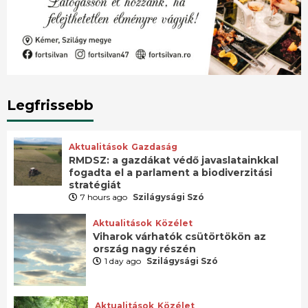
Legfrissebb
Aktualitások
Gazdaság
RMDSZ: a gazdákat védő javaslatainkkal
fogadta el a parlament a biodiverzitási
stratégiát
7 hours ago
Szilágysági Szó
Aktualitások
Közélet
Viharok várhatók csütörtökön az
ország nagy részén
1 day ago
Szilágysági Szó
Aktualitások
Közélet