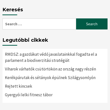
Keresés
Search
for:
Legutóbbi cikkek
RMDSZ: a gazdákat védő javaslatainkkal fogadta el a
parlament a biodiverzitási stratégiát
Viharok várhatók csütörtökön az ország nagy részén
Kerékpárutak és sétányok épülnek Szilágysomlyón
Rejtett kincsek
Gyergyói lelki fitnesz tábor