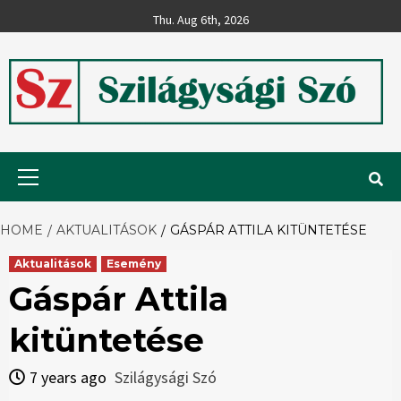
Skip
Thu. Aug 6th, 2026
to
content
Szilágysági
Primary
Menu
Szó
HOME
AKTUALITÁSOK
GÁSPÁR ATTILA KITÜNTETÉSE
Aktualitások
Esemény
Gáspár Attila
kitüntetése
7 years ago
Szilágysági Szó