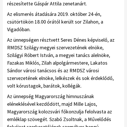
részesítette Gáspár Attila zenetanárt.
Az elismerés átadására 2019. október 24-én,
csütörtökön 18.00 órától került sor Zilahon, a
Vigadóban.
Az ünnepségen résztvett Seres Dénes képviselő, az
RMDSZ Szilágy megyei szervezetének elnöke,
Szilágyi Róbert István, a megyei tanács alelnöke,
Fazakas Miklós, Zilah alpolgármestere, Lakatos
Sándor városi tanácsos és az RMDSZ városi
szervezetének elnöke, lelkészek és sok érdeklődő,
volt kórustagok, barátok, kollégák.
Az ünnepség Magyarország himnuszának
eléneklésével kezdődött, majd Mille Lajos,
Magyarország kolozsvári főkonzulja felolvasta az
emléklap szövegét. Szabó Zsoltnak, a Művelődés
folyóirat szerkesztőjének személyes hangú