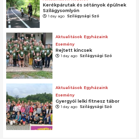
Kerékpárutak és sétányok épülnek
Szilágysomlyón
1 day ago
Szilágysági Szó
Aktualitások
Egyházaink
Esemény
Rejtett kincsek
1 day ago
Szilágysági Szó
Aktualitások
Egyházaink
Esemény
Gyergyói lelki fitnesz tábor
1 day ago
Szilágysági Szó