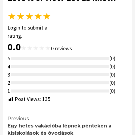
★
★
★
★
★
Login to submit a
rating.
0.0
★
★
★
★
★
0
reviews
5
(
0
)
4
(
0
)
3
(
0
)
2
(
0
)
1
(
0
)
Post Views:
135
Continue
Previous
Egy hetes vakációba lépnek pénteken a
Reading
kisiskolások és óvodások