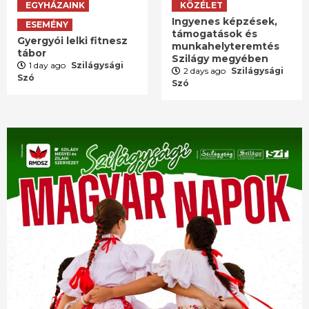
EGYHÁZAINK
KÖZÉLET
Ingyenes képzések,
ESEMÉNY
támogatások és
Gyergyói lelki fitnesz
munkahelyteremtés
tábor
Szilágy megyében
1 day ago
Szilágysági
2 days ago
Szilágysági
Szó
Szó