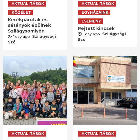
AKTUALITÁSOK
AKTUALITÁSOK
KÖZÉLET
EGYHÁZAINK
Kerékpárutak és
ESEMÉNY
sétányok épülnek
Rejtett kincsek
Szilágysomlyón
1 day ago
Szilágysági
1 day ago
Szilágysági
Szó
Szó
AKTUALITÁSOK
AKTUALITÁSOK