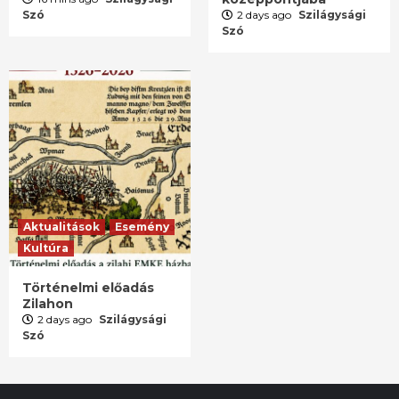
Szó
2 days ago
Szilágysági
Szó
Aktualitások
Esemény
Kultúra
Történelmi előadás
Zilahon
2 days ago
Szilágysági
Szó