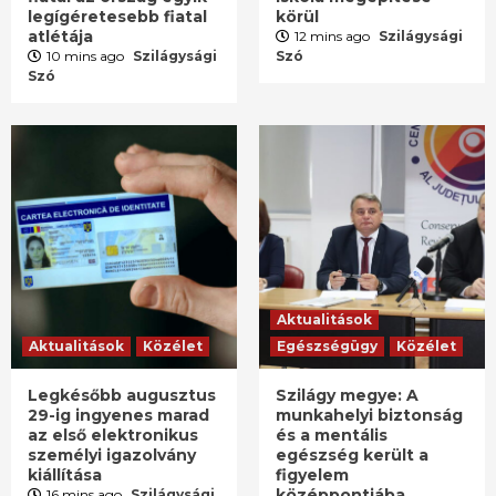
legígéretesebb fiatal
körül
atlétája
12 mins ago
Szilágysági
10 mins ago
Szilágysági
Szó
Szó
Aktualitások
Aktualitások
Közélet
Egészségügy
Közélet
Legkésőbb augusztus
Szilágy megye: A
29-ig ingyenes marad
munkahelyi biztonság
az első elektronikus
és a mentális
személyi igazolvány
egészség került a
kiállítása
figyelem
középpontjába
16 mins ago
Szilágysági