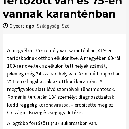
fertőzött van és 75-en
vannak karanténban
6 years ago
Szilágysági Szó
A megyében 75 személy van karanténban, 419-en
tartózkodnak otthon elkülönítve. A megyében 60-ról
109-re növelték az elkülönített helyek számát,
jelenleg még 34 szabad hely van. Az elmúlt napokban
251-en elhagyhatták az otthoni karantént. A
megfigyelés alatt lévő személyek tünetmentesek.
Románia területén 184 személyt diagnosztizáltak
kedd reggelig koronavírussal – erősítette meg az
Országos Közegészségügyi Intézet.
A legtöbb fertőzött (43) Bukarestben van.