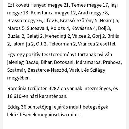
Ezt követi Hunyad megye 21, Temes megye 17, Iaşi
megye 13, Konstanca megye 12, Arad megye 8,
Brassó megye 6, Ilfov 6, Krassó-Szörény 5, Neamţ 5,
Maros 5, Suceava 4, Kolozs 4, Kovászna 4, Dolj 3,
Buzău 2, Galaţi 2, Mehedinţi 2, Vâlcea 2, Gorj 2, Brăila
2, Ialomiţa 2, Olt 2, Teleorman 2, Vrancea 2 esettel.
Egy-egy pozitív teszteredményt tartanak nyilván
jelenleg Bacău, Bihar, Botoşani, Máramaros, Prahova,
Szatmár, Beszterce-Naszód, Vaslui, és Szilágy
megyében.
Románia területén 3282-en vannak intézményes, és
16.610-en házi karanténban.
Eddig 36 büntetőjogi eljárás indult betegségek
leküzdésének meghiúsítása miatt.