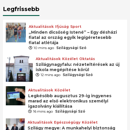
Legfrissebb
Aktualitások
Ifjúság
Sport
„Minden dicsőség Istené” – Egy désházi
fiatal az ország egyik legígéretesebb
fiatal atlétája
10 mins ago
Szilágysági Szó
Aktualitások
Közélet
Oktatás
Szilágynagyfalu: nézeteltérések az új
iskola megépítése körül
12 mins ago
Szilágysági Szó
Aktualitások
Közélet
Legkésőbb augusztus 29-ig ingyenes
marad az első elektronikus személyi
igazolvány kiállítása
16 mins ago
Szilágysági Szó
Aktualitások
Egészségügy
Közélet
Szilágy megye: A munkahelyi biztonság