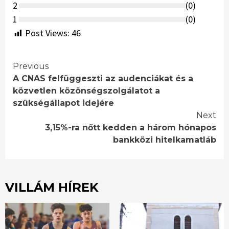
2
(
0
)
1
(
0
)
Post Views:
46
Continue
Previous
A CNAS felfüggeszti az audenciákat és a
Reading
közvetlen közönségszolgálatot a
szükségállapot idejére
Next
3,15%-ra nőtt kedden a három hónapos
bankközi hitelkamatláb
VILLÁM HÍREK