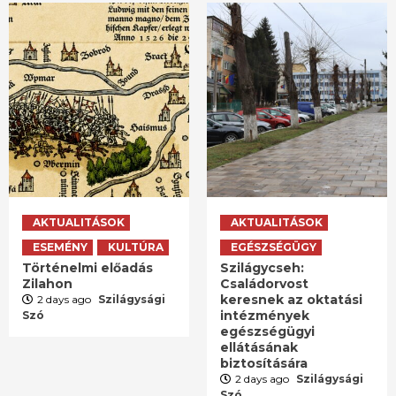
AKTUALITÁSOK
AKTUALITÁSOK
ESEMÉNY
KULTÚRA
EGÉSZSÉGÜGY
Történelmi előadás
Szilágycseh:
Zilahon
Családorvost
keresnek az oktatási
2 days ago
Szilágysági
intézmények
Szó
egészségügyi
ellátásának
biztosítására
2 days ago
Szilágysági
Szó