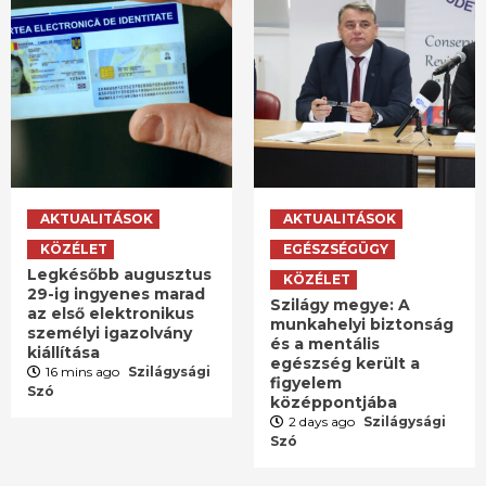
AKTUALITÁSOK
AKTUALITÁSOK
KÖZÉLET
EGÉSZSÉGÜGY
Legkésőbb augusztus
KÖZÉLET
29-ig ingyenes marad
Szilágy megye: A
az első elektronikus
munkahelyi biztonság
személyi igazolvány
és a mentális
kiállítása
egészség került a
16 mins ago
Szilágysági
figyelem
Szó
középpontjába
2 days ago
Szilágysági
Szó