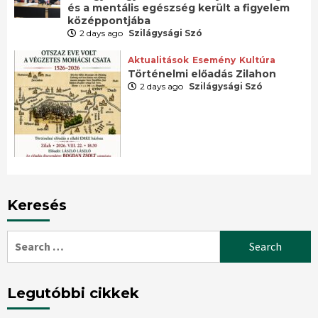
és a mentális egészség került a figyelem
középpontjába
2 days ago
Szilágysági Szó
Aktualitások
Esemény
Kultúra
Történelmi előadás Zilahon
2 days ago
Szilágysági Szó
Keresés
Search
for:
Legutóbbi cikkek