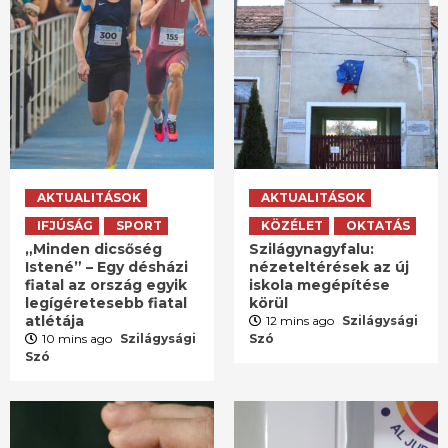
AKTUALITÁSOK
AKTUALITÁSOK
IFJÚSÁG
SPORT
KÖZÉLET
OKTATÁS
„Minden dicsőség
Szilágynagyfalu:
Istené” – Egy désházi
nézeteltérések az új
fiatal az ország egyik
iskola megépítése
legígéretesebb fiatal
körül
atlétája
12 mins ago
Szilágysági
10 mins ago
Szilágysági
Szó
Szó