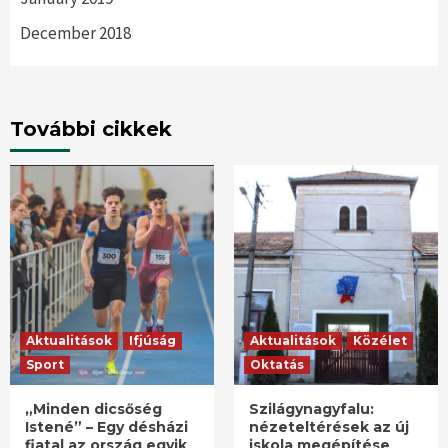
December 2018
További cikkek
Aktualitások
Ifjúság
Aktualitások
Közélet
Sport
Oktatás
„Minden dicsőség
Szilágynagyfalu:
Istené” – Egy désházi
nézeteltérések az új
fiatal az ország egyik
iskola megépítése