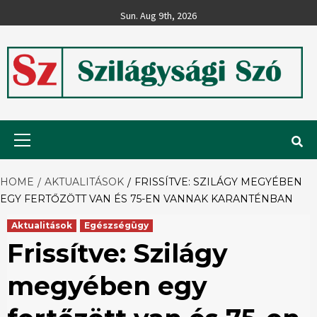
Skip
Sun. Aug 9th, 2026
to
content
Szilágysági
Primary
Menu
Szó
HOME
AKTUALITÁSOK
FRISSÍTVE: SZILÁGY MEGYÉBEN
EGY FERTŐZÖTT VAN ÉS 75-EN VANNAK KARANTÉNBAN
Aktualitások
Egészségügy
Frissítve: Szilágy
megyében egy