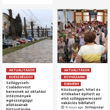
AKTUALITÁSOK
AKTUALITÁSOK
EGÉSZSÉGÜGY
EGYHÁZAINK
Szilágycseh:
ESEMÉNY
Családorvost
Közösséget, hitet és
keresnek az oktatási
értékeket épített az
intézmények
első szilágyperecseni
egészségügyi
vakációs bibliahét
ellátásának
19 hours ago
Szilágysági
biztosítására