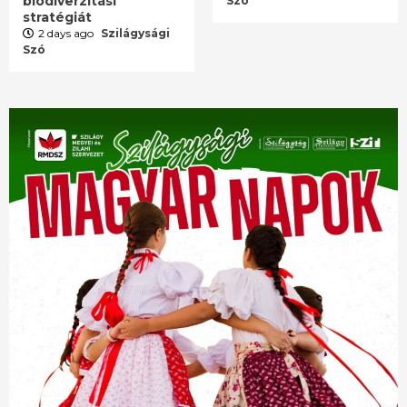
biodiverzitási
Szó
stratégiát
2 days ago
Szilágysági
Szó