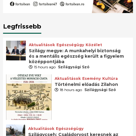
Legfrissebb
Aktualitások
Egészségügy
Közélet
Szilágy megye: A munkahelyi biztonság
és a mentális egészség került a figyelem
középpontjába
15 hours ago
Szilágysági Szó
Aktualitások
Esemény
Kultúra
Történelmi előadás Zilahon
18 hours ago
Szilágysági Szó
Aktualitások
Egészségügy
Szilágycseh: Családorvost keresnek az