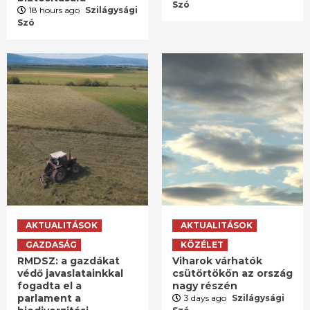
Szó
18 hours ago
Szilágysági
Szó
AKTUALITÁSOK
AKTUALITÁSOK
GAZDASÁG
KÖZÉLET
RMDSZ: a gazdákat
Viharok várhatók
védő javaslatainkkal
csütörtökön az ország
fogadta el a
nagy részén
parlament a
3 days ago
Szilágysági