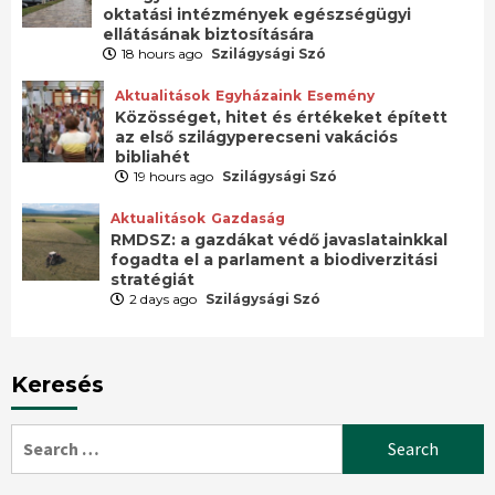
oktatási intézmények egészségügyi
ellátásának biztosítására
18 hours ago
Szilágysági Szó
Aktualitások
Egyházaink
Esemény
Közösséget, hitet és értékeket épített
az első szilágyperecseni vakációs
bibliahét
19 hours ago
Szilágysági Szó
Aktualitások
Gazdaság
RMDSZ: a gazdákat védő javaslatainkkal
fogadta el a parlament a biodiverzitási
stratégiát
2 days ago
Szilágysági Szó
Keresés
Search
for: