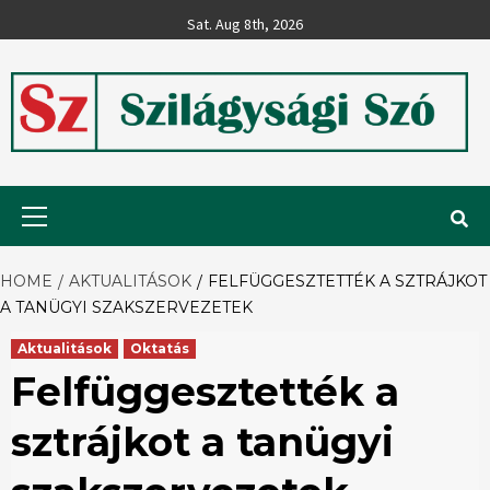
Skip
Sat. Aug 8th, 2026
to
content
Szilágysági
Primary
Menu
Szó
HOME
AKTUALITÁSOK
FELFÜGGESZTETTÉK A SZTRÁJKOT
A TANÜGYI SZAKSZERVEZETEK
Aktualitások
Oktatás
Felfüggesztették a
sztrájkot a tanügyi