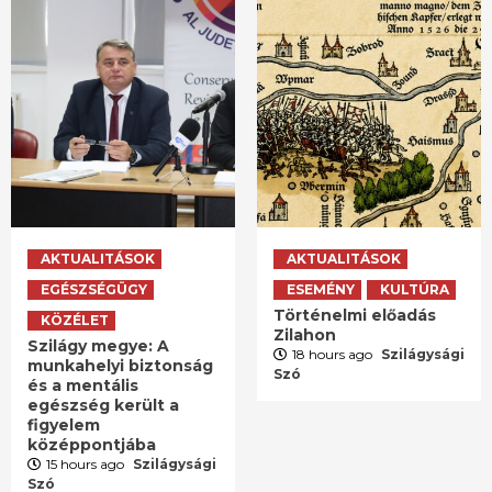
AKTUALITÁSOK
AKTUALITÁSOK
EGÉSZSÉGÜGY
ESEMÉNY
KULTÚRA
Történelmi előadás
KÖZÉLET
Zilahon
Szilágy megye: A
18 hours ago
Szilágysági
munkahelyi biztonság
Szó
és a mentális
egészség került a
figyelem
középpontjába
15 hours ago
Szilágysági
Szó