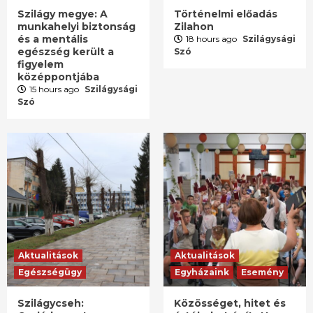
Szilágy megye: A
Történelmi előadás
munkahelyi biztonság
Zilahon
és a mentális
18 hours ago
Szilágysági
egészség került a
Szó
figyelem
középpontjába
15 hours ago
Szilágysági
Szó
Aktualitások
Aktualitások
Egészségügy
Egyházaink
Esemény
Szilágycseh:
Közösséget, hitet és