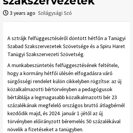
szakszervezetek
3 years ago
Szilágysági Szó
A sztrájk felfüggesztéséről döntött hétfőn a Tanügyi
Szabad Szakszervezetek Szövetsége és a Spiru Haret
Tanügyi Szakszervezeti Szövetség.
A munkabeszüntetés felfüggesztésének feltétele,
hogy a kormány hétfői ülésén elfogadásra váró
sürgősségi rendelet külön cikkelyben rögzítse: az új
közalkalmazotti bértörvényben a pedagógusok
bértáblája a legmagasabb közalkalmazotti bér 23
százalékának megfelelő országos bruttó átlagbérnél
kezdődik majd, és 2024. január 1-jétől az új
törvényben előirányzott béremelés 50 százalékával
növelik a fizetéseket a tanügyben.