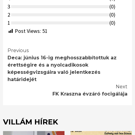
3
(
0
)
2
(
0
)
1
(
0
)
Post Views:
51
Continue
Previous
Deca: június 16-ig meghosszabbítottuk az
Reading
érettségire és a nyolcadikosok
képességvizsgáira való jelentkezés
határidejét
Next
FK Kraszna évzáró focigálája
VILLÁM HÍREK