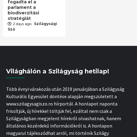
fogadta el a
parlament a
biodiverzitási
stratégiát
2 days ago
Szilágysági
Szó
Világhálón a Szilágyság hetilap!
Több évnyi várakozás után 2019 januárjában a Szilágyság
Kulturális Egyesület döntése alapján megszületett a
www.szilagysagiszo.ro hírportál. A honlapot naponta
frissítjük, új hírekkel töltjük fel, ezáltal nem csak a
Szilágyságban megjelent hírekről olvashatnak, hanem
általános közérdekű információkról is. A honlapon
magyarul tájékozódhat arról, mi történik Szilágy