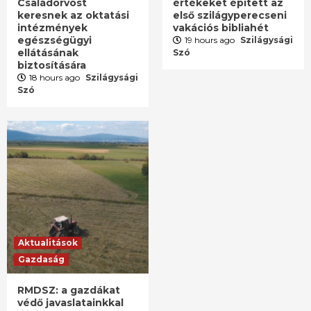
Családorvost
értékeket épített az
keresnek az oktatási
első szilágyperecseni
intézmények
vakációs bibliahét
egészségügyi
19 hours ago
Szilágysági
ellátásának
Szó
biztosítására
18 hours ago
Szilágysági
Szó
Aktualitások
Gazdaság
RMDSZ: a gazdákat
védő javaslatainkkal