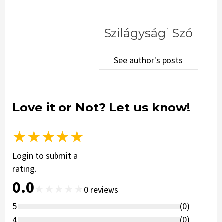
Szilágysági Szó
See author's posts
Love it or Not? Let us know!
★
★
★
★
★
Login to submit a
rating.
0.0
★
★
★
★
★
0
reviews
5
(
0
)
4
(
0
)