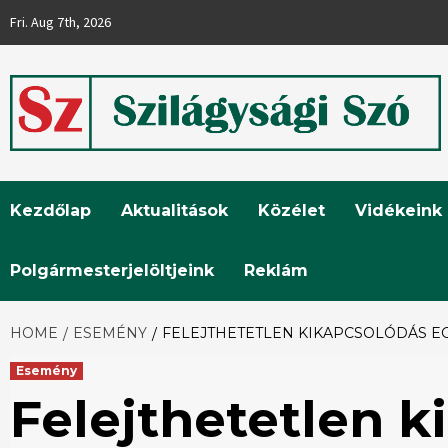
Skip
Fri. Aug 7th, 2026
to
content
Szilágysági
Kezdőlap
Aktualitások
Közélet
Vidékeink
Szó
Polgármesterjelöltjeink
Reklám
HOME
ESEMÉNY
FELEJTHETETLEN KIKAPCSOLÓDÁS 
Esemény
Felejthetetlen 