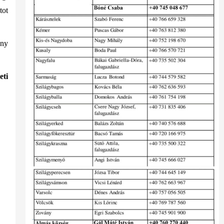
tot
ény
eti