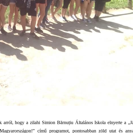
 arról, hogy a zilahi Simion B
ărnuțiu
Általános Iskola elnyerte a
„J
l Magyarországon!” című programot, pontosabban zöld utat és any