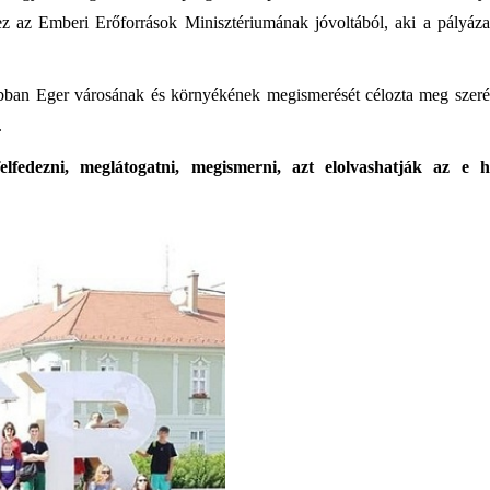
ez az Emberi Erőforrások Minisztériumának jóvoltából, aki a pályáza
bban Eger városának és környékének megismerését célozta meg szer
.
fedezni, meglátogatni, megismerni, azt elolvashatják az e h