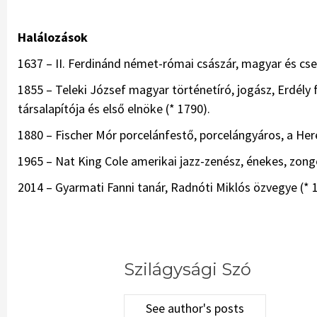
Halálozások
1637 – II. Ferdinánd német-római császár, magyar és cseh
1855 – Teleki József magyar történetíró, jogász, Erdély
társalapítója és első elnöke (* 1790).
1880 – Fischer Mór porcelánfestő, porcelángyáros, a Here
1965 – Nat King Cole amerikai jazz-zenész, énekes, zongo
2014 – Gyarmati Fanni tanár, Radnóti Miklós özvegye (* 
Szilágysági Szó
See author's posts