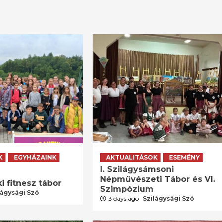
K
EGYHÁZAINK
AKTUALITÁSOK
ESEMÉNY
I. Szilágysámsoni
Népművészeti Tábor és VI.
i fitnesz tábor
Szimpózium
lágysági Szó
3 days ago
Szilágysági Szó