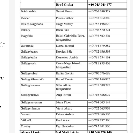
ű.”
em
l