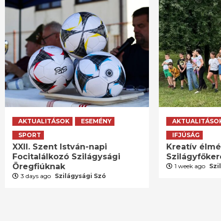
AKTUALITÁSOK
ESEMÉNY
AKTUALITÁSO
SPORT
IFJÚSÁG
XXII. Szent István-napi
Kreatív élm
Focitalálkozó Szilágysági
Szilágyfőke
Öregfiúknak
1 week ago
Szi
3 days ago
Szilágysági Szó