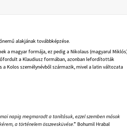
 nőnemű alakjának továbbképzése.
ek a magyar formája, ez pedig a Nikolaus (magyarul Miklós
előfordult a Klaudiusz formában, azonban lefordították
is a Kolos személynévből származik, mivel a latin változata
ák, a mai napig megmaradt a tanításuk, ezzel szemben mások
 kérem, a történelem összeesküvése
.” Bohumil Hrabal