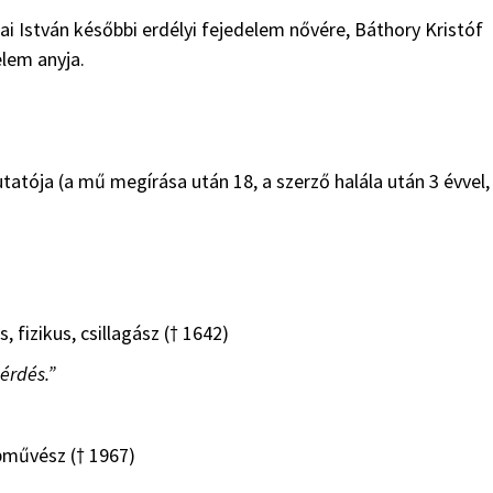
i István későbbi erdélyi fejedelem nővére, Báthory Kristóf
elem anyja.
tója (a mű megírása után 18, a szerző halála után 3 évvel,
 fizikus, csillagász († 1642)
érdés.”
bművész († 1967)