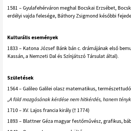
1581 – Gyulafehérváron meghal Bocskai Erzsébet, Bocska
erdélyi vajda felesége, Báthory Zsigmond későbbi fejed
Kulturális események
1833 – Katona József Bánk bán c. drámájának első bemuta
Kassán, a Nemzeti Dal és Színjátszó Társulat által).
Születések
1564 – Galileo Galilei olasz matematikus, természettudós,
„A föld mozgásának kérdése nem hitkérdés, hanem tényk
1710 – XV. Lajos francia király († 1774)
1893 – Blattner Géza magyar festőművész, grafikus, bá