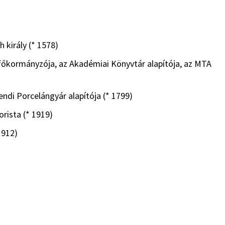
 király (* 1578)
 főkormányzója, az Akadémiai Könyvtár alapítója, az MTA
ndi Porcelángyár alapítója (* 1799)
rista (* 1919)
1912)