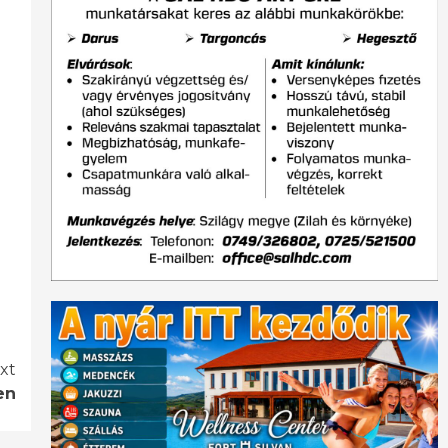
xt
en