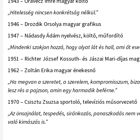
1943 – Oravecz Imre magyar költő
„Hitelesség nincsen konkrétság nélkül.”
1946 – Drozdik Orsolya magyar grafikus
1947 – Nádasdy Ádám nyelvész, költő, műfordító
„Mindenki szokjon hozzá, hogy olyat lát és hall, ami őt ese
1951 – Richter József Kossuth- és Jászai Mari-díjas ma
1962 – Zoltán Erika magyar énekesnő
„Ha megvan a szeretet, a szerelem, kompromisszum, bizalo
lesz rés a pajzson, amin egy harmadik beférne.”
1970 – Csisztu Zsuzsa sportoló, televíziós műsorvezető
„Az önsajnálat, tespedés, siránkozás, panaszkodás nem
való kimászás is.”