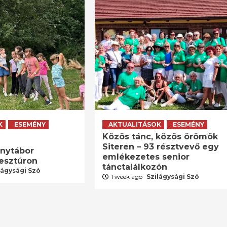
K
ESEMÉNY
AKTUALITÁSOK
ESEMÉNY
Közös tánc, közös örömök
Siteren – 93 résztvevő egy
énytábor
emlékezetes senior
resztúron
tánctalálkozón
lágysági Szó
1 week ago
Szilágysági Szó