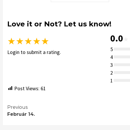
Love it or Not? Let us know!
0.0
★
★
★
★
★
★
5
Login to submit a rating.
4
3
2
1
Post Views:
61
Continue
Previous
Február 14.
Reading