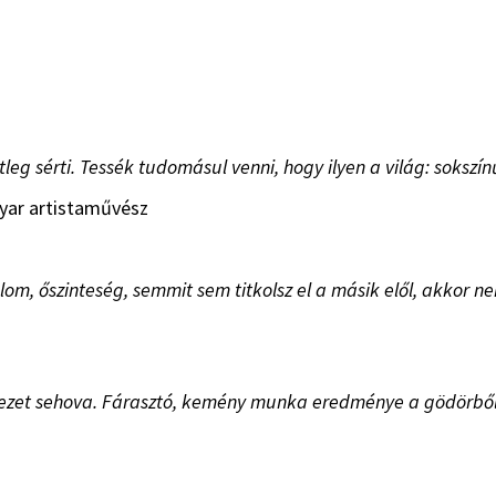
tleg sérti. Tessék tudomásul venni, hogy ilyen a világ: sokszín
gyar artistaművész
m, őszinteség, semmit sem titkolsz el a másik elől, akkor n
 vezet sehova. Fárasztó, kemény munka eredménye a gödörbő