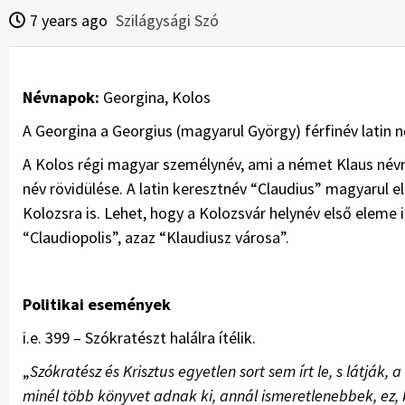
7 years ago
Szilágysági Szó
Névnapok:
Georgina, Kolos
A Georgina a Georgius (magyarul György) férfinév latin
A Kolos régi magyar személynév, ami a német Klaus névn
név rövidülése. A latin keresztnév “Claudius” magyarul 
Kolozsra is. Lehet, hogy a Kolozsvár helynév első eleme 
“Claudiopolis”, azaz “Klaudiusz városa”.
Politikai események
i.e. 399 – Szókratészt halálra ítélik.
„
Szókratész és Krisztus egyetlen sort sem írt le, s látj
minél több könyvet adnak ki, annál ismeretlenebbek, ez,