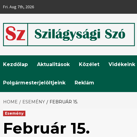
Skip
Fri. Aug 7th, 2026
to
content
Szilágysági
Kezdőlap
Aktualitások
Közélet
Vidékeink
Szó
Polgármesterjelöltjeink
Reklám
HOME
ESEMÉNY
FEBRUÁR 15.
Esemény
Február 15.