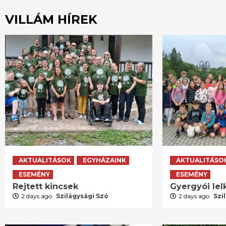
VILLÁM HÍREK
AKTUALITÁSOK
EGYHÁZAINK
AKTUALITÁSO
ESEMÉNY
ESEMÉNY
Rejtett kincsek
Gyergyói lelk
2 days ago
Szilágysági Szó
2 days ago
Szi