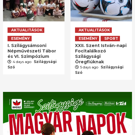
AKTUALITÁSOK
AKTUALITÁSOK
ESEMÉNY
ESEMÉNY
SPORT
I. Szilágysámsoni
XXII. Szent István-napi
Népművészeti Tábor
Focitalálkozó
és VI. Szimpózium
Szilágysági
Öregfiúknak
4 days ago
Szilágysági
Szó
5 days ago
Szilágysági
Szó