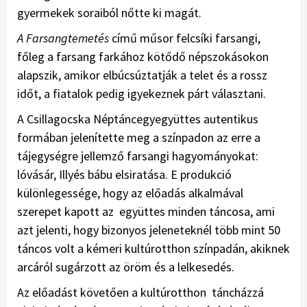
gyermekek soraiból nőtte ki magát.
A Farsangtemetés
című műsor felcsíki farsangi,
főleg a farsang farkához kötődő népszokásokon
alapszik, amikor elbúcsúztatják a telet és a rossz
időt, a fiatalok pedig igyekeznek párt választani.
A Csillagocska Néptáncegyegyüttes autentikus
formában jelenítette meg a színpadon az erre a
tájegységre jellemző farsangi hagyományokat:
lóvásár, Illyés bábu elsiratása. E produkció
különlegessége, hogy az előadás alkalmával
szerepet kapott az együttes minden táncosa, ami
azt jelenti, hogy bizonyos jeleneteknél több mint 50
táncos volt a kémeri kultúrotthon színpadán, akiknek
arcáról sugárzott az öröm és a lelkesedés.
Az előadást követően a kultúrotthon táncházzá