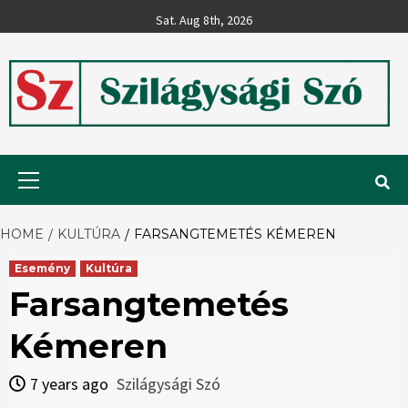
Skip
Sat. Aug 8th, 2026
to
content
Szilágysági
Primary
Menu
Szó
HOME
KULTÚRA
FARSANGTEMETÉS KÉMEREN
Esemény
Kultúra
Farsangtemetés
Kémeren
7 years ago
Szilágysági Szó