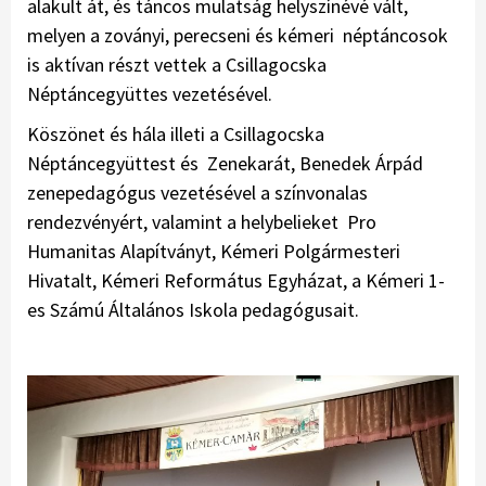
alakult át, és táncos mulatság helyszínévé vált,
melyen a zoványi, perecseni és kémeri néptáncosok
is aktívan részt vettek a Csillagocska
Néptáncegyüttes vezetésével.
Köszönet és hála illeti a Csillagocska
Néptáncegyüttest és Zenekarát, Benedek Árpád
zenepedagógus vezetésével a színvonalas
rendezvényért, valamint a helybelieket Pro
Humanitas Alapítványt, Kémeri Polgármesteri
Hivatalt, Kémeri Református Egyházat, a Kémeri 1-
es Számú Általános Iskola pedagógusait.