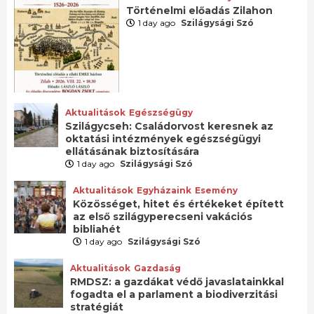
Történelmi előadás Zilahon
1 day ago
Szilágysági Szó
Aktualitások
Egészségügy
Szilágycseh: Családorvost keresnek az
oktatási intézmények egészségügyi
ellátásának biztosítására
1 day ago
Szilágysági Szó
Aktualitások
Egyházaink
Esemény
Közösséget, hitet és értékeket épített
az első szilágyperecseni vakációs
bibliahét
1 day ago
Szilágysági Szó
Aktualitások
Gazdaság
RMDSZ: a gazdákat védő javaslatainkkal
fogadta el a parlament a biodiverzitási
stratégiát