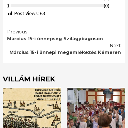
1
(
0
)
Post Views:
63
Continue
Previous
Március 15-i ünnepség Szilágybagoson
Reading
Next
Március 15-i ünnepi megemlékezés Kémeren
VILLÁM HÍREK