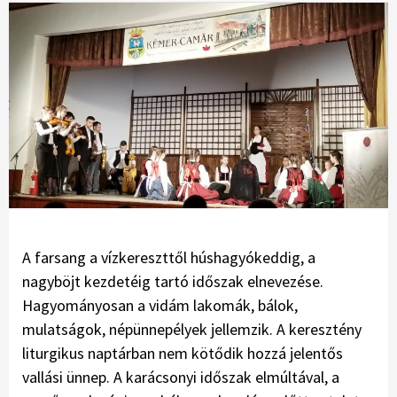
A farsang a vízkereszttől húshagyókeddig, a
nagyböjt kezdetéig tartó időszak elnevezése.
Hagyományosan a vidám lakomák, bálok,
mulatságok, népünnepélyek jellemzik. A keresztény
liturgikus naptárban nem kötődik hozzá jelentős
vallási ünnep. A karácsonyi időszak elmúltával, a