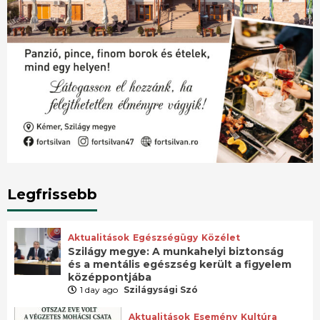
Legfrissebb
Aktualitások
Egészségügy
Közélet
Szilágy megye: A munkahelyi biztonság
és a mentális egészség került a figyelem
középpontjába
1 day ago
Szilágysági Szó
Aktualitások
Esemény
Kultúra