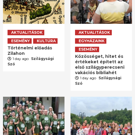
AKTUALITÁSOK
AKTUALITÁSOK
ESEMÉNY
KULTÚRA
EGYHÁZAINK
Történelmi előadás
ESEMÉNY
Zilahon
Közösséget, hitet és
1 day ago
Szilágysági
értékeket épített az
Szó
első szilágyperecseni
vakációs bibliahét
1 day ago
Szilágysági
Szó