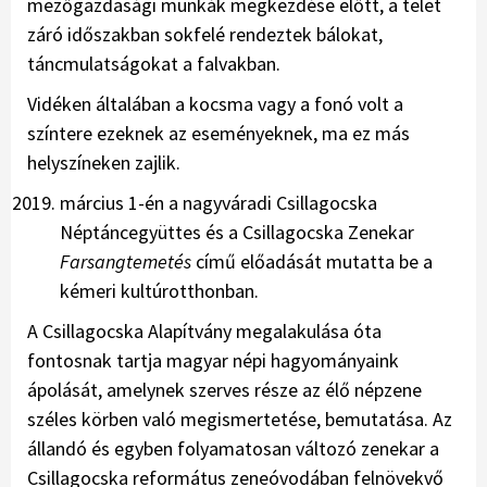
mezőgazdasági munkák megkezdése előtt, a telet
záró időszakban sokfelé rendeztek bálokat,
táncmulatságokat a falvakban.
Vidéken általában a kocsma vagy a fonó volt a
színtere ezeknek az eseményeknek, ma ez más
helyszíneken zajlik.
március 1-én a nagyváradi Csillagocska
Néptáncegyüttes és a Csillagocska Zenekar
Farsangtemetés
című előadását mutatta be a
kémeri kultúrotthonban.
A Csillagocska Alapítvány megalakulása óta
fontosnak tartja magyar népi hagyományaink
ápolását, amelynek szerves része az élő népzene
széles körben való megismertetése, bemutatása. Az
állandó és egyben folyamatosan változó zenekar a
Csillagocska református zeneóvodában felnövekvő