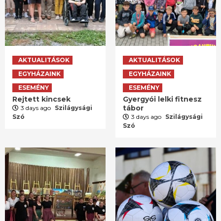
AKTUALITÁSOK
AKTUALITÁSOK
EGYHÁZAINK
EGYHÁZAINK
ESEMÉNY
ESEMÉNY
Rejtett kincsek
Gyergyói lelki fitnesz
tábor
3 days ago
Szilágysági
Szó
3 days ago
Szilágysági
Szó