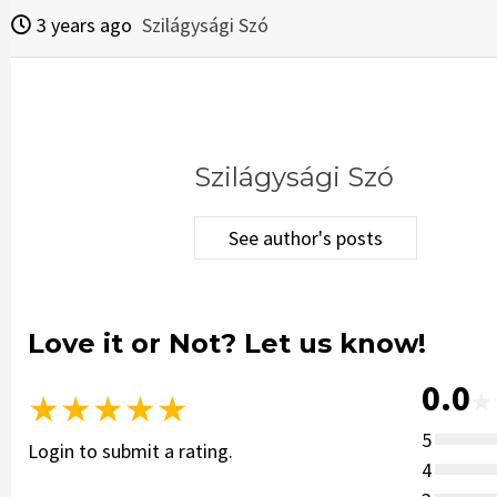
3 years ago
Szilágysági Szó
Szilágysági Szó
See author's posts
Love it or Not? Let us know!
0.0
★
★
★
★
★
★
5
Login to submit a rating.
4