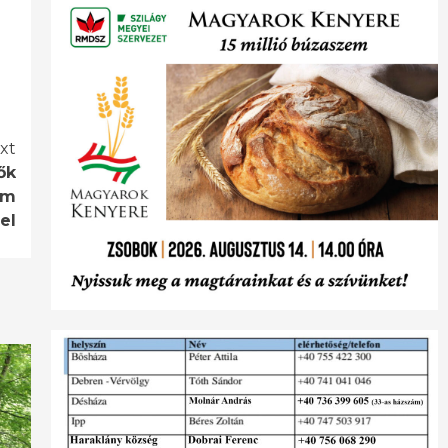
xt
ők
um
el