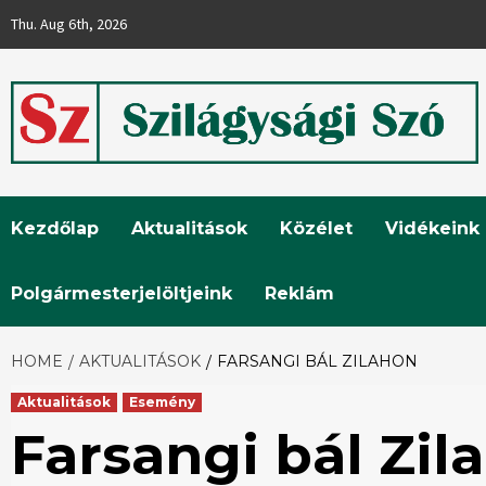
Skip
Thu. Aug 6th, 2026
to
content
Szilágysági
Kezdőlap
Aktualitások
Közélet
Vidékeink
Szó
Polgármesterjelöltjeink
Reklám
HOME
AKTUALITÁSOK
FARSANGI BÁL ZILAHON
Aktualitások
Esemény
Farsangi bál Zil