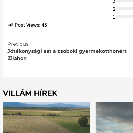
3
2
1
Post Views:
45
Continue
Previous
Jótékonysági est a zsoboki gyermekotthonért
Reading
Zilahon
VILLÁM HÍREK