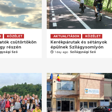
K
KÖZÉLET
AKTUALITÁSOK
KÖZÉLET
atók csütörtökön
Kerékpárutak és sétányok
agy részén
épülnek Szilágysomlyón
ágysági Szó
1 day ago
Szilágysági Szó