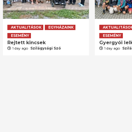
AKTUALITÁSOK
EGYHÁZAINK
AKTUALITÁSO
ESEMÉNY
ESEMÉNY
Rejtett kincsek
Gyergyói lelk
1 day ago
Szilágysági Szó
1 day ago
Szil