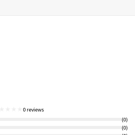
★
★
★
★
0
reviews
(
0
)
(
0
)