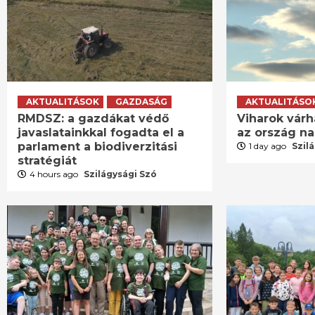
AKTUALITÁSOK
GAZDASÁG
AKTUALITÁSO
RMDSZ: a gazdákat védő
Viharok várh
javaslatainkkal fogadta el a
az ország n
parlament a biodiverzitási
1 day ago
Szil
stratégiát
4 hours ago
Szilágysági Szó