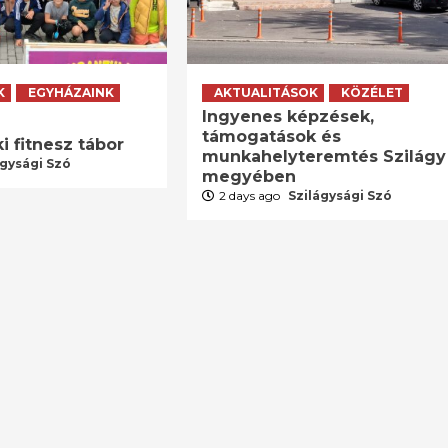
K
EGYHÁZAINK
AKTUALITÁSOK
KÖZÉLET
Ingyenes képzések,
támogatások és
i fitnesz tábor
munkahelyteremtés Szilágy
ágysági Szó
megyében
2 days ago
Szilágysági Szó