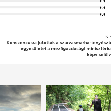
(
0
)
(
0
)
(
0
)
Ne
Konszenzusra jutottak a szarvasmarha-tenyészt
egyesületei a mezőgazdasági minisztéri
képviselőiv