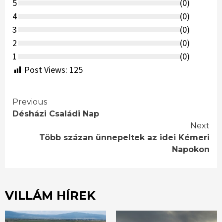
5
(
0
)
4
(
0
)
3
(
0
)
2
(
0
)
1
(
0
)
Post Views:
125
Continue
Previous
Désházi Családi Nap
Reading
Next
Több százan ünnepeltek az idei Kémeri
Napokon
VILLÁM HÍREK