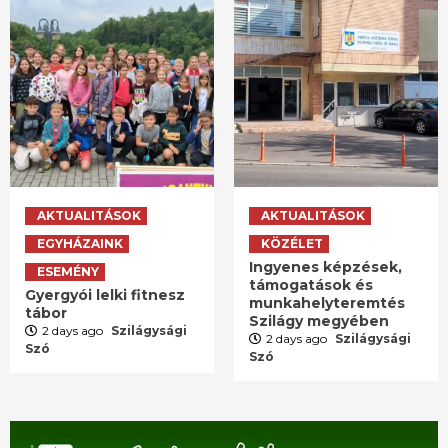
AKTUALITÁSOK
AKTUALITÁSOK
EGYHÁZAINK
KÖZÉLET
Ingyenes képzések,
ESEMÉNY
támogatások és
Gyergyói lelki fitnesz
munkahelyteremtés
tábor
Szilágy megyében
2 days ago
Szilágysági
2 days ago
Szilágysági
Szó
Szó