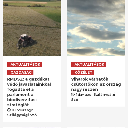
AKTUALITÁSOK
AKTUALITÁSOK
GAZDASÁG
KÖZÉLET
RMDSZ: a gazdákat
Viharok várhatók
védő javaslatainkkal
csütörtökön az ország
fogadta el a
nagy részén
parlament a
1 day ago
Szilágysági
biodiverzitási
Szó
stratégiát
10 hours ago
Szilágysági Szó