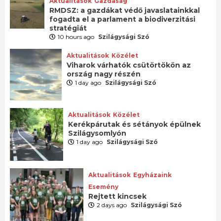
Aktualitások
Gazdaság
RMDSZ: a gazdákat védő javaslatainkkal
fogadta el a parlament a biodiverzitási
stratégiát
10 hours ago
Szilágysági Szó
Aktualitások
Közélet
Viharok várhatók csütörtökön az
ország nagy részén
1 day ago
Szilágysági Szó
Aktualitások
Közélet
Kerékpárutak és sétányok épülnek
Szilágysomlyón
1 day ago
Szilágysági Szó
Aktualitások
Egyházaink
Esemény
Rejtett kincsek
2 days ago
Szilágysági Szó