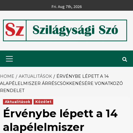
Skip
Fri. Aug 7th, 2026
to
content
Szilágysági
Primary
Menu
Szó
HOME
AKTUALITÁSOK
ÉRVÉNYBE LÉPETT A 14
ALAPÉLELMISZER ÁRRÉSCSÖKKENÉSÉRE VONATKOZÓ
RENDELET
Aktualitások
Közélet
Érvénybe lépett a 14
alapélelmiszer