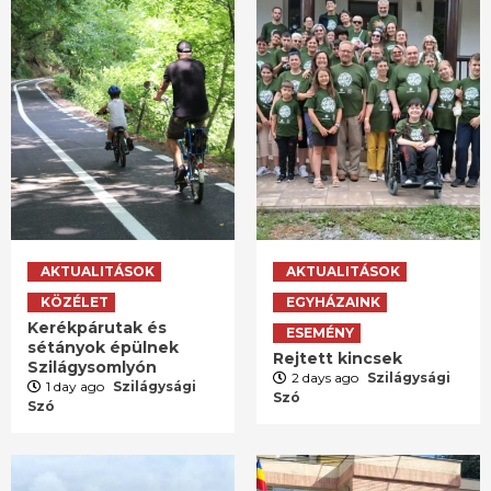
AKTUALITÁSOK
AKTUALITÁSOK
KÖZÉLET
EGYHÁZAINK
Kerékpárutak és
ESEMÉNY
sétányok épülnek
Rejtett kincsek
Szilágysomlyón
2 days ago
Szilágysági
1 day ago
Szilágysági
Szó
Szó