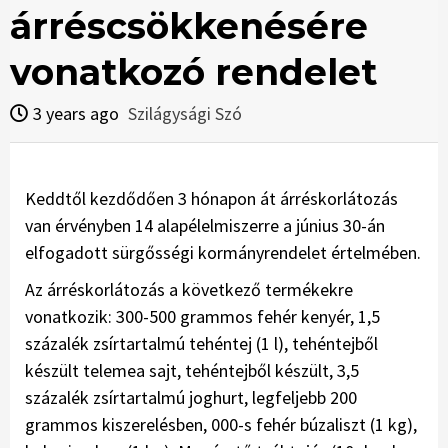
árréscsökkenésére
vonatkozó rendelet
3 years ago
Szilágysági Szó
Keddtől kezdődően 3 hónapon át árréskorlátozás
van érvényben 14 alapélelmiszerre a június 30-án
elfogadott sürgősségi kormányrendelet értelmében.
Az árréskorlátozás a következő termékekre
vonatkozik: 300-500 grammos fehér kenyér, 1,5
százalék zsírtartalmú tehéntej (1 l), tehéntejből
készült telemea sajt, tehéntejből készült, 3,5
százalék zsírtartalmú joghurt, legfeljebb 200
grammos kiszerelésben, 000-s fehér búzaliszt (1 kg),