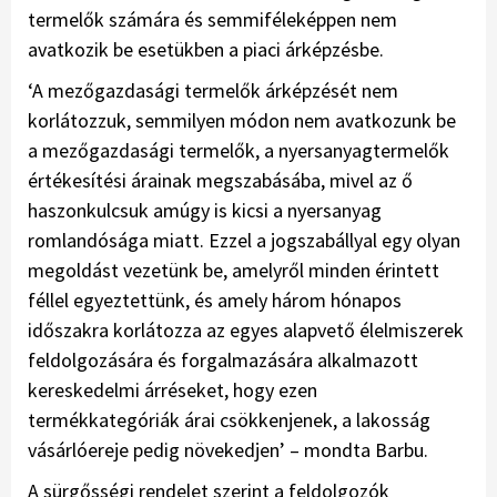
termelők számára és semmiféleképpen nem
avatkozik be esetükben a piaci árképzésbe.
‘A mezőgazdasági termelők árképzését nem
korlátozzuk, semmilyen módon nem avatkozunk be
a mezőgazdasági termelők, a nyersanyagtermelők
értékesítési árainak megszabásába, mivel az ő
haszonkulcsuk amúgy is kicsi a nyersanyag
romlandósága miatt. Ezzel a jogszabállyal egy olyan
megoldást vezetünk be, amelyről minden érintett
féllel egyeztettünk, és amely három hónapos
időszakra korlátozza az egyes alapvető élelmiszerek
feldolgozására és forgalmazására alkalmazott
kereskedelmi árréseket, hogy ezen
termékkategóriák árai csökkenjenek, a lakosság
vásárlóereje pedig növekedjen’ – mondta Barbu.
A sürgősségi rendelet szerint a feldolgozók