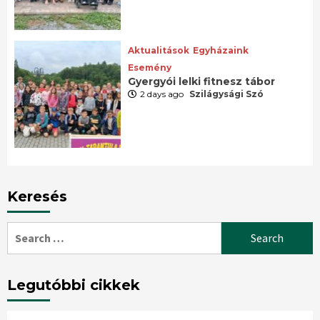
Aktualitások
Egyházaink
Esemény
Gyergyói lelki fitnesz tábor
2 days ago
Szilágysági Szó
Keresés
Search
for:
Legutóbbi cikkek