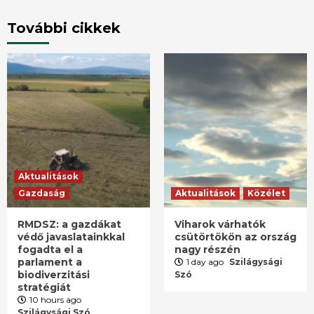
További cikkek
Aktualitások
Gazdaság
Aktualitások
Közélet
RMDSZ: a gazdákat
Viharok várhatók
védő javaslatainkkal
csütörtökön az ország
fogadta el a
nagy részén
parlament a
1 day ago
Szilágysági
biodiverzitási
Szó
stratégiát
10 hours ago
Szilágysági Szó