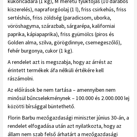
kukoricadara (1 kg), M méretű tyúktojás (10 darabos
kiszerelés), napraforgóolaj (1 l), friss csirkehús, friss
sertéshús, friss zöldség (paradicsom, uborka,
vöröshagyma, szárazbab, sárgarépa, kaliforniai
paprika, kápiapaprika), friss gyümölcs (piros és
Golden alma, szilva, görögdinnye, csemegeszőlő),
fehér burgonya, cukor (1 kg).
A rendelet azt is megszabja, hogy az árrést az
érintett termékek áfa nélküli értékére kell
rászámolni.
Az előírások be nem tartása – amennyiben nem
minősül bűncselekménynek – 100.000 és 2.000.000 lej
közötti bírsággal büntethető.
Florin Barbu mezőgazdasági miniszter június 30-án, a
rendelet elfogadása után azt nyilatkozta, hogy az
állam nem szab felső árhatárt a mezőgazdasági