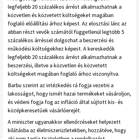
legfeljebb 20 százalékos árrést alkalmazhatnak a
közvetlen és közvetett költségeket magában
foglaló előállítási árhoz képest. Az elosztási lánc az
abban részt vevők számától függetlenül legtöbb 5
százalékos árréssel dolgozhat a beszerzési és
működési költségekhez képest. A kereskedők
legfeljebb 20 százalékos árrést alkalmazhatnak a
beszerzési, illetve a közvetlen és közvetett
költségeket magában foglaló árhoz viszonyítva.
Barbu szerint az intézkedés rá fogja vezetni a
lakosságot, hogy ismét hazai termékeket vásároljon,
és védeni fogja fog az infláció által sújtott kis- és
középkeresetűek vásárlóerejét.
A miniszter ugyanakkor ellenőrzéseket helyezett
kilátásba az élelmiszerüzletekben, hozzátéve, hogy
aki nem tartja tiszteletben a rendelkezést,