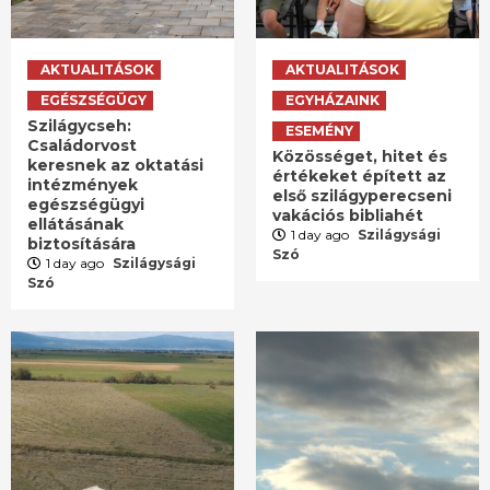
AKTUALITÁSOK
AKTUALITÁSOK
EGÉSZSÉGÜGY
EGYHÁZAINK
Szilágycseh:
ESEMÉNY
Családorvost
Közösséget, hitet és
keresnek az oktatási
értékeket épített az
intézmények
első szilágyperecseni
egészségügyi
vakációs bibliahét
ellátásának
1 day ago
Szilágysági
biztosítására
Szó
1 day ago
Szilágysági
Szó