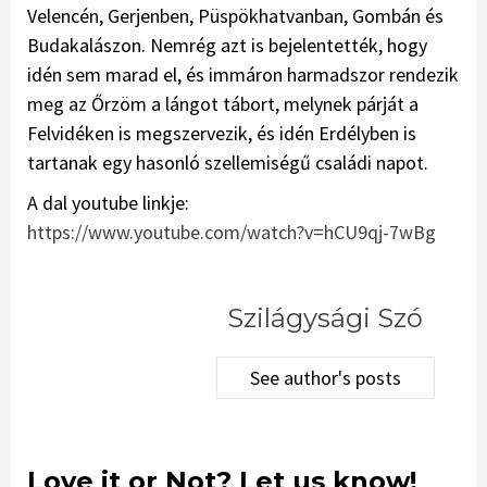
Velencén, Gerjenben, Püspökhatvanban, Gombán és
Budakalászon. Nemrég azt is bejelentették, hogy
idén sem marad el, és immáron harmadszor rendezik
meg az Őrzöm a lángot tábort, melynek párját a
Felvidéken is megszervezik, és idén Erdélyben is
tartanak egy hasonló szellemiségű családi napot.
A dal youtube linkje:
https://www.youtube.com/watch?v=hCU9qj-7wBg
Szilágysági Szó
See author's posts
Love it or Not? Let us know!