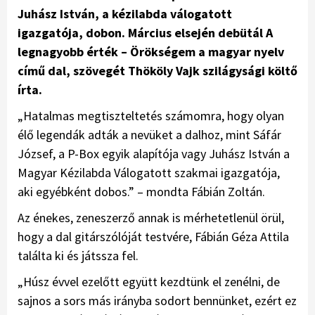
Juhász István, a kézilabda válogatott
igazgatója, dobon. Március elsején debütál A
legnagyobb érték – Örökségem a magyar nyelv
című dal, szövegét Thököly Vajk szilágysági költő
írta.
„Hatalmas megtiszteltetés számomra, hogy olyan
élő legendák adták a nevüket a dalhoz, mint Sáfár
József, a P-Box egyik alapítója vagy Juhász István a
Magyar Kézilabda Válogatott szakmai igazgatója,
aki egyébként dobos.” – mondta Fábián Zoltán.
Az énekes, zeneszerző annak is mérhetetlenül örül,
hogy a dal gitárszólóját testvére, Fábián Géza Attila
találta ki és játssza fel.
„Húsz évvel ezelőtt együtt kezdtünk el zenélni, de
sajnos a sors más irányba sodort bennünket, ezért ez