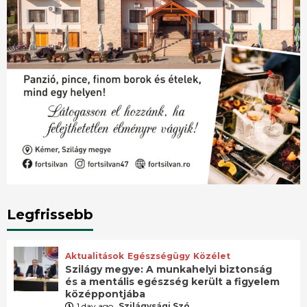
Legfrissebb
Aktualitások
Egészségügy
Közélet
Szilágy megye: A munkahelyi biztonság
és a mentális egészség került a figyelem
középpontjába
1 day ago
Szilágysági Szó