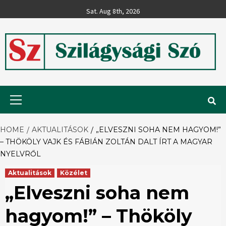
Skip
Sat. Aug 8th, 2026
to
content
Szilágysági
Primary
Menu
Szó
HOME
AKTUALITÁSOK
„ELVESZNI SOHA NEM HAGYOM!”
– THÖKÖLY VAJK ÉS FÁBIÁN ZOLTÁN DALT ÍRT A MAGYAR
NYELVRŐL
Aktualitások
Közélet
„Elveszni soha nem
hagyom!” – Thököly