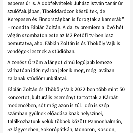
esperes úr is. A dobfelvételek Juhász István tanár úr
szülőfalujában, Tibolddarócon készültek, de
Kerepesen és Finnországban is forogtak a kamerák.”
– mondta Fábián Zoltán. A dal tv premiere a jövő hét
végén szombaton este az M2 Petőfi tv-ben lesz
bemutatva, ahol Fábián Zoltán is és Thököly Vajk is
vendégek lesznek a stúdióban.
A zenész Őrzöm a lángot című legújabb lemeze
várhatóan idén nyáron jelenik meg, még javában
zajlanak stúdiómunkálatai.
Fábián Zoltán és Thököly Vajk 2022-ben több mint 50
koncertet, kulturális eseményt tartottak a Kárpát-
medencében, sőt még azon is túl. Idén is szép
számban gyűlnek előadásaiknak helyszínei,
találkozhatunk velük többek között Pannonhalmán,
Szilágycsehen, Sokorópátkán, Monoron, Kosdon,