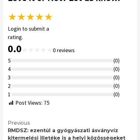
★
★
★
★
★
Login to submit a
rating.
0.0
★
★
★
★
★
0
reviews
5
(
0
)
4
(
0
)
3
(
0
)
2
(
0
)
1
(
0
)
Post Views:
75
Continue
Previous
RMDSZ: ezentúl a gyógyászati ásványvíz
Reading
kitermelési illetéke is a helyi közösségeket