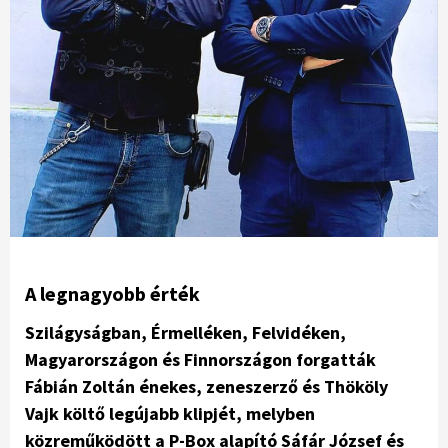
A legnagyobb érték
Szilágyságban, Érmelléken, Felvidéken,
Magyarországon és Finnországon forgatták
Fábián Zoltán énekes, zeneszerző és Thököly
Vajk költő legújabb klipjét, melyben
közreműködött a P-Box alapító Sáfár József és