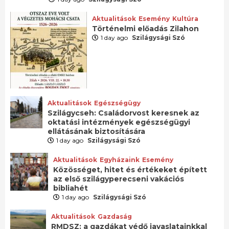
Aktualitások
Esemény
Kultúra
Történelmi előadás Zilahon
1 day ago
Szilágysági Szó
Aktualitások
Egészségügy
Szilágycseh: Családorvost keresnek az
oktatási intézmények egészségügyi
ellátásának biztosítására
1 day ago
Szilágysági Szó
Aktualitások
Egyházaink
Esemény
Közösséget, hitet és értékeket épített
az első szilágyperecseni vakációs
bibliahét
1 day ago
Szilágysági Szó
Aktualitások
Gazdaság
RMDSZ: a gazdákat védő javaslatainkkal