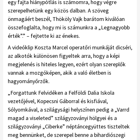
egy fajta hiánypótlás is számomra, hogy végre
szerepelhetünk egy közös dalban. A szöveg
önmagáért beszél, Thököly Vajk barátom kiválóan
összefoglalta, hogy mi is számunkra a „Legnagyobb
érték”.” – fejtette ki az énekes.
A videóklip Koszta Marcel operatőri munkáját dicséri,
az alkotók különösen figyeltek arra, hogy a képi
megjelenés is hiteles legyen, ezért olyan szereplők
vannak a mozgóképen, akik a való életben is
hagyományőrzők.
„Forgattunk Felvidéken a Felföldi Dalia Iskola
vezetőjével, Kopecsni Gáborral és kisfiával,
Sólyomkával, a szilágysági helyszínen pedig a „Varrd
magad a viseleted” szilágyzoványi hölgyei és a
szilágyzoványi „Ciberke” néptáncegyüttes tiszteltek
meg bennünket, de szerepel benne a bihardiószegi