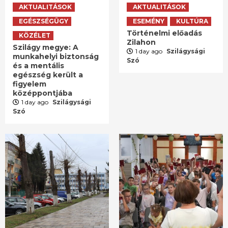
AKTUALITÁSOK
AKTUALITÁSOK
EGÉSZSÉGÜGY
ESEMÉNY
KULTÚRA
Történelmi előadás
KÖZÉLET
Zilahon
Szilágy megye: A
1 day ago
Szilágysági
munkahelyi biztonság
Szó
és a mentális
egészség került a
figyelem
középpontjába
1 day ago
Szilágysági
Szó