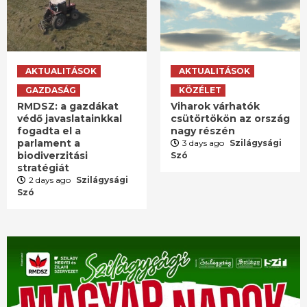
AKTUALITÁSOK
AKTUALITÁSOK
GAZDASÁG
KÖZÉLET
RMDSZ: a gazdákat
Viharok várhatók
védő javaslatainkkal
csütörtökön az ország
fogadta el a
nagy részén
parlament a
3 days ago
Szilágysági
biodiverzitási
Szó
stratégiát
2 days ago
Szilágysági
Szó