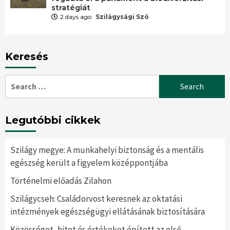
stratégiát
2 days ago
Szilágysági Szó
Keresés
Search
for:
Legutóbbi cikkek
Szilágy megye: A munkahelyi biztonság és a mentális
egészség került a figyelem középpontjába
Történelmi előadás Zilahon
Szilágycseh: Családorvost keresnek az oktatási
intézmények egészségügyi ellátásának biztosítására
Közösséget, hitet és értékeket épített az első