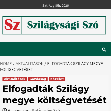
Skip
Sat. Aug 8th, 2026
to
content
Szilágysági
Primary
Menu
Szó
HOME
AKTUALITÁSOK
ELFOGADTÁK SZILÁGY MEGYE
KÖLTSÉGVETÉSÉT
Aktualitások
Gazdaság
Közélet
Elfogadták Szilágy
megye költségvetését
6 years ago
Szilágysági Szó