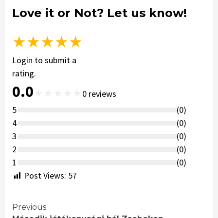
Love it or Not? Let us know!
★
★
★
★
★
Login to submit a
rating.
0.0
★
★
★
★
★
0
reviews
5
(
0
)
4
(
0
)
3
(
0
)
2
(
0
)
1
(
0
)
Post Views:
57
Continue
Previous