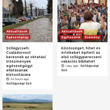
Aktualitások
Aktualitások
Egészségügy
Egyházaink
Esemény
Szilágycseh:
Közösséget, hitet és
Családorvost
értékeket épített az
keresnek az oktatási
első szilágyperecseni
intézmények
vakációs bibliahét
egészségügyi
1 day ago
Szilágysági
ellátásának
Szó
biztosítására
24 hours ago
Szilágysági Szó