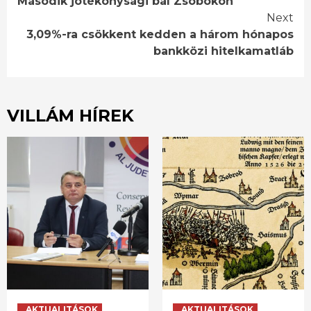
Második jótékonysági bál Zsobokon
Reading
Next
3,09%-ra csökkent kedden a három hónapos
bankközi hitelkamatláb
VILLÁM HÍREK
AKTUALITÁSOK
AKTUALITÁSOK