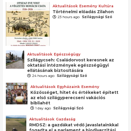
Aktualitások
Esemény
Kultúra
Történelmi előadás Zilahon
23 hours ago
Szilágysági Szó
Aktualitások
Egészségügy
Szilágycseh: Családorvost keresnek az
oktatási intézmények egészségügyi
ellátásának biztosítására
24 hours ago
Szilágysági Szó
Aktualitások
Egyházaink
Esemény
Közösséget, hitet és értékeket épített
az első szilágyperecseni vakációs
bibliahét
1 day ago
Szilágysági Szó
Aktualitások
Gazdaság
RMDSZ: a gazdákat védő javaslatainkkal
fogadta el a parlament a biodiverzitási