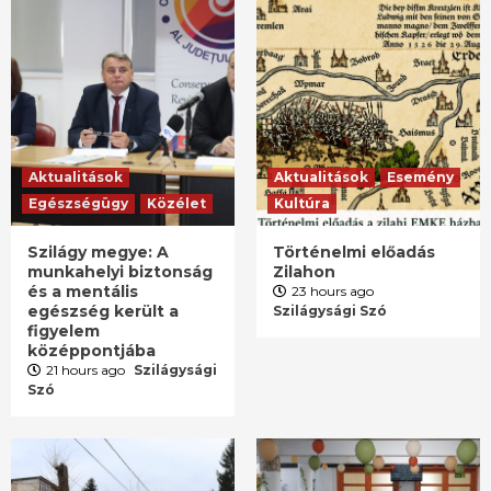
Aktualitások
Aktualitások
Esemény
Egészségügy
Közélet
Kultúra
Szilágy megye: A
Történelmi előadás
munkahelyi biztonság
Zilahon
és a mentális
23 hours ago
egészség került a
Szilágysági Szó
figyelem
középpontjába
21 hours ago
Szilágysági
Szó