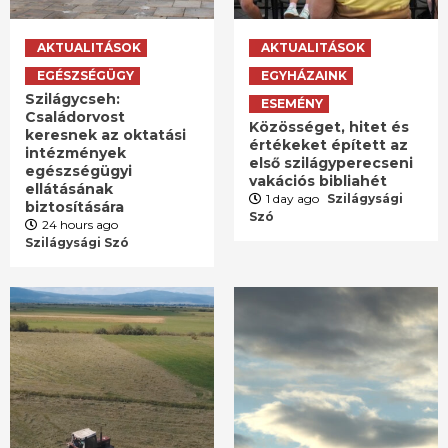
AKTUALITÁSOK
AKTUALITÁSOK
EGÉSZSÉGÜGY
EGYHÁZAINK
Szilágycseh:
ESEMÉNY
Családorvost
Közösséget, hitet és
keresnek az oktatási
értékeket épített az
intézmények
első szilágyperecseni
egészségügyi
vakációs bibliahét
ellátásának
1 day ago
Szilágysági
biztosítására
Szó
24 hours ago
Szilágysági Szó