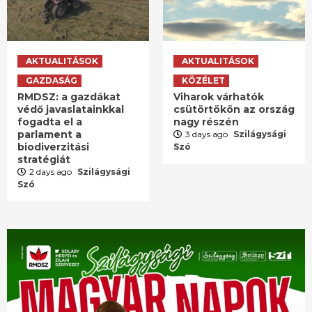
AKTUALITÁSOK
AKTUALITÁSOK
GAZDASÁG
KÖZÉLET
RMDSZ: a gazdákat
Viharok várhatók
védő javaslatainkkal
csütörtökön az ország
fogadta el a
nagy részén
parlament a
3 days ago
Szilágysági
biodiverzitási
Szó
stratégiát
2 days ago
Szilágysági
Szó