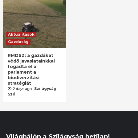
Aktualitások
Gazdaság
RMDSZ: a gazdákat
védő javaslatainkkal
fogadta el a
parlament a
biodiverzitási
stratégiát
2 days ago
Szilágysági
Szó
Világhálón a Szilágyság hetilap!