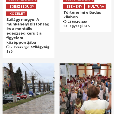
EGÉSZSÉGÜGY
ESEMÉNY
KULTÚRA
Történelmi előadás
KÖZÉLET
Zilahon
Szilágy megye: A
23 hours ago
munkahelyi biztonság
Szilágysági Szó
és a mentális
egészség került a
figyelem
középpontjába
21 hours ago
Szilágysági
Szó